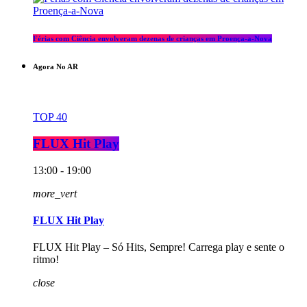
Férias com Ciência envolveram dezenas de crianças em Proença-a-Nova
Agora No AR
TOP 40
FLUX Hit Play
13:00 - 19:00
more_vert
FLUX Hit Play
FLUX Hit Play – Só Hits, Sempre! Carrega play e sente o
ritmo!
close