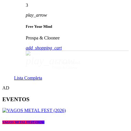
3
play_arrow
Free Your Mind
Prospa & Cloonee
add_shopping_cart
play_arrow
Free Your Mind
Prospa & Cloonee
Lista Completa
AD
EVENTOS
VAGOS METAL FEST (2026)