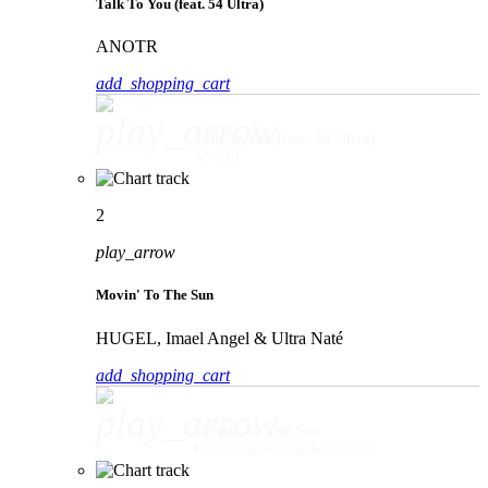
Talk To You (feat. 54 Ultra)
ANOTR
add_shopping_cart
play_arrow
Talk To You (feat. 54 Ultra)
ANOTR
2
play_arrow
Movin' To The Sun
HUGEL, Imael Angel & Ultra Naté
add_shopping_cart
play_arrow
Movin' To The Sun
HUGEL, Imael Angel & Ultra Naté