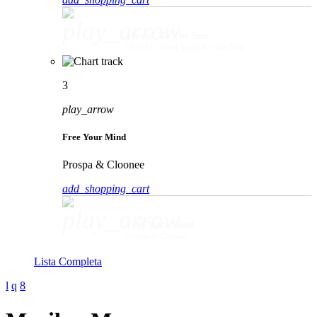
play_arrow
Movin' To The Sun
HUGEL, Imael Angel & Ultra Naté
3
play_arrow
Free Your Mind
Prospa & Cloonee
add_shopping_cart
play_arrow
Free Your Mind
Prospa & Cloonee
Lista Completa