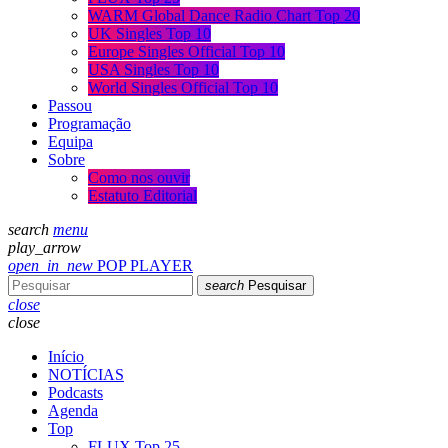
WARM Global Dance Radio Chart Top 20
UK Singles Top 10
Europe Singles Official Top 10
USA Singles Top 10
World Singles Official Top 10
Passou
Programação
Equipa
Sobre
Como nos ouvir
Estatuto Editorial
search
menu
play_arrow
open_in_new
POP PLAYER
search
Pesquisar
close
close
Início
NOTÍCIAS
Podcasts
Agenda
Top
FLUX Top 25