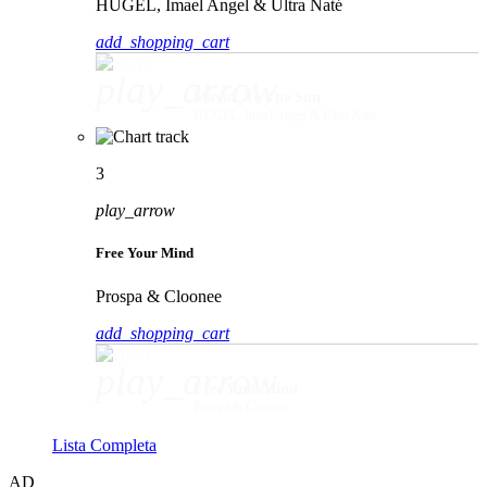
HUGEL, Imael Angel & Ultra Naté
add_shopping_cart
play_arrow
Movin' To The Sun
HUGEL, Imael Angel & Ultra Naté
3
play_arrow
Free Your Mind
Prospa & Cloonee
add_shopping_cart
play_arrow
Free Your Mind
Prospa & Cloonee
Lista Completa
AD