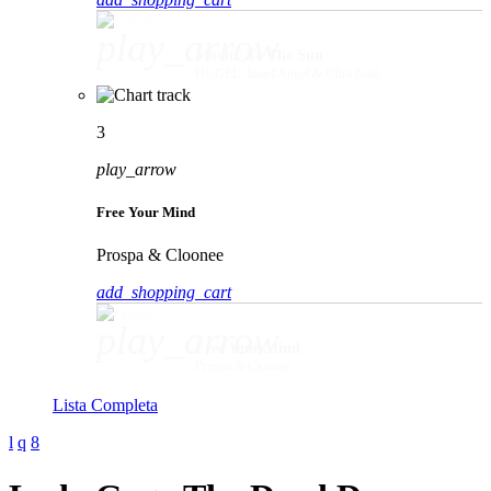
play_arrow
Movin' To The Sun
HUGEL, Imael Angel & Ultra Naté
3
play_arrow
Free Your Mind
Prospa & Cloonee
add_shopping_cart
play_arrow
Free Your Mind
Prospa & Cloonee
Lista Completa