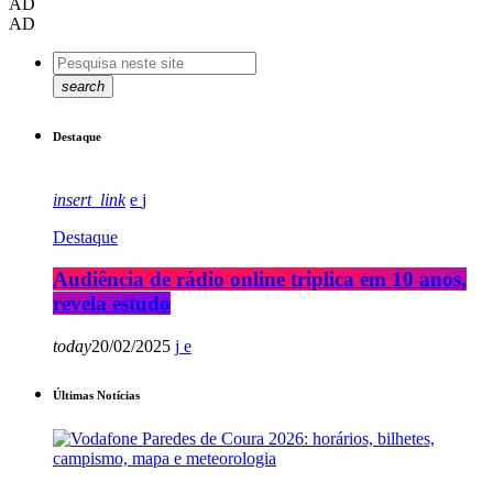
AD
AD
search
Destaque
insert_link
Destaque
Audiência de rádio online triplica em 10 anos,
revela estudo
today
20/02/2025
Últimas Notícias