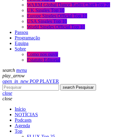
WARM Global Dance Radio Chart Top 20
UK Singles Top 10
Europe Singles Official Top 10
USA Singles Top 10
World Singles Official Top 10
Passou
Programação
Equipa
Sobre
Como nos ouvir
Estatuto Editorial
search
menu
play_arrow
open_in_new
POP PLAYER
search
Pesquisar
close
close
Início
NOTÍCIAS
Podcasts
Agenda
Top
FLUX Top 25