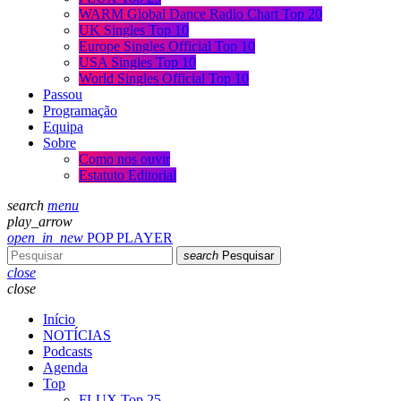
WARM Global Dance Radio Chart Top 20
UK Singles Top 10
Europe Singles Official Top 10
USA Singles Top 10
World Singles Official Top 10
Passou
Programação
Equipa
Sobre
Como nos ouvir
Estatuto Editorial
search
menu
play_arrow
open_in_new
POP PLAYER
search
Pesquisar
close
close
Início
NOTÍCIAS
Podcasts
Agenda
Top
FLUX Top 25