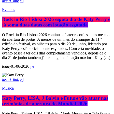
insert_link
Eventos
Rock in Rio Lisboa 2026 esgota dia de Katy Perry e
já soma duas datas com lotação esgotada
O Rock in Rio Lisboa 2026 continua a bater recordes antes mesmo
da abertura de portas. A menos de um mês do arranque da 11.ª
edição do festival, os bilhetes para o dia 20 de junho, liderado por
Katy Perry, estão oficialmente esgotados. Com esta novidade, o
evento passa a ter dois dias completamente vendidos, depois de o
dia 21 de junho também já ter atingido a lotação máxima. Katy […]
today
01/06/2026
insert_link
Música
Katy Perry, LISA, J Balvin e Future vão atuar nas
cerimónias de abertura do Mundial 2026
Katy Perry, Future, LISA, J Balvin, Alanis Morissette e Tyla fazem