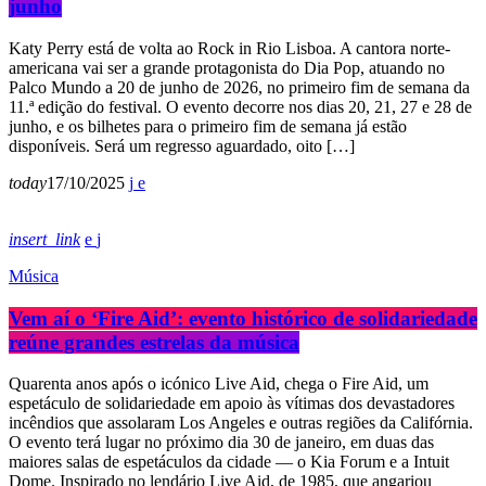
junho
Katy Perry está de volta ao Rock in Rio Lisboa. A cantora norte-
americana vai ser a grande protagonista do Dia Pop, atuando no
Palco Mundo a 20 de junho de 2026, no primeiro fim de semana da
11.ª edição do festival. O evento decorre nos dias 20, 21, 27 e 28 de
junho, e os bilhetes para o primeiro fim de semana já estão
disponíveis. Será um regresso aguardado, oito […]
today
17/10/2025
insert_link
Música
Vem aí o ‘Fire Aid’: evento histórico de solidariedade
reúne grandes estrelas da música
Quarenta anos após o icónico Live Aid, chega o Fire Aid, um
espetáculo de solidariedade em apoio às vítimas dos devastadores
incêndios que assolaram Los Angeles e outras regiões da Califórnia.
O evento terá lugar no próximo dia 30 de janeiro, em duas das
maiores salas de espetáculos da cidade — o Kia Forum e a Intuit
Dome. Inspirado no lendário Live Aid, de 1985, que angariou