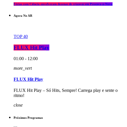
Férias com Ciência envolveram dezenas de crianças em Proença-a-Nova
Agora No AR
TOP 40
FLUX Hit Play
01:00 - 12:00
more_vert
FLUX Hit Play
FLUX Hit Play – Só Hits, Sempre! Carrega play e sente o
ritmo!
close
Próximos Programas