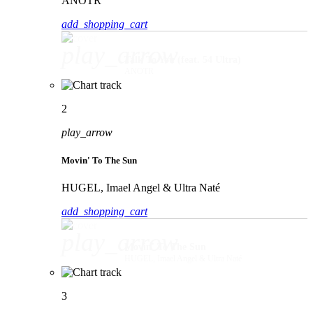
ANOTR
add_shopping_cart
play_arrow
Talk To You (feat. 54 Ultra)
ANOTR
2
play_arrow
Movin' To The Sun
HUGEL, Imael Angel & Ultra Naté
add_shopping_cart
play_arrow
Movin' To The Sun
HUGEL, Imael Angel & Ultra Naté
3