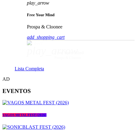
play_arrow
Free Your Mind
Prospa & Cloonee
add_shopping_cart
play_arrow
Free Your Mind
Prospa & Cloonee
Lista Completa
AD
EVENTOS
VAGOS METAL FEST (2026)