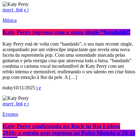
insert_link
Música
Katy Perry regressa com o novo single “bandaids”
Katy Perry está de volta com “bandaids”, o seu mais recente single,
acompanhado por um videoclipe impactante que revela uma nova
faceta da superestrela pop. Com uma sonoridade marcada pelas
guitarras e pela energia crua que atravessa toda a faixa, “bandaids”
combina o carisma vocal inconfundível de Katy Perry com um
refrão intenso e memorável, reafirmando o seu talento em criar hinos
pop com emoção à flor da pele. A […]
today
10/11/2025
insert_link
Eventos
Katy Perry confirmada no Rock in Rio Lisboa
2026: a estrela pop regressa ao Palco Mundo a 20 de