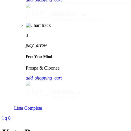
play_arrow
Movin' To The Sun
HUGEL, Imael Angel & Ultra Naté
3
play_arrow
Free Your Mind
Prospa & Cloonee
add_shopping_cart
play_arrow
Free Your Mind
Prospa & Cloonee
Lista Completa