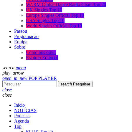
WARM Global Dance Radio Chart Top 20
UK Singles Top 10
Europe Singles Official Top 10
USA Singles Top 10
World Singles Official Top 10
Passou
Programação
Equipa
Sobre
Como nos ouvir
Estatuto Editorial
search
menu
play_arrow
open_in_new
POP PLAYER
search
Pesquisar
close
close
Início
NOTÍCIAS
Podcasts
Agenda
Top
FLUX Top 25