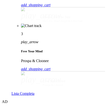
add_shopping_cart
play_arrow
Movin' To The Sun
HUGEL, Imael Angel & Ultra Naté
3
play_arrow
Free Your Mind
Prospa & Cloonee
add_shopping_cart
play_arrow
Free Your Mind
Prospa & Cloonee
Lista Completa
AD