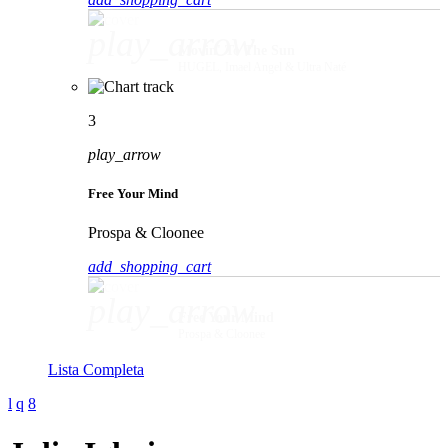
play_arrow
Movin' To The Sun
HUGEL, Imael Angel & Ultra Naté
3
play_arrow
Free Your Mind
Prospa & Cloonee
add_shopping_cart
play_arrow
Free Your Mind
Prospa & Cloonee
Lista Completa