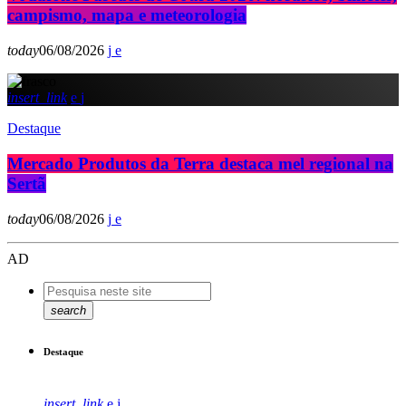
campismo, mapa e meteorologia
today
06/08/2026
insert_link
Destaque
Mercado Produtos da Terra destaca mel regional na
Sertã
today
06/08/2026
AD
search
Destaque
insert_link