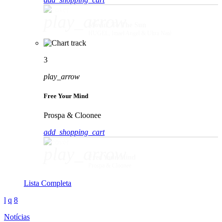
play_arrow
Movin' To The Sun
HUGEL, Imael Angel & Ultra Naté
3
play_arrow
Free Your Mind
Prospa & Cloonee
add_shopping_cart
play_arrow
Free Your Mind
Prospa & Cloonee
Lista Completa
Notícias