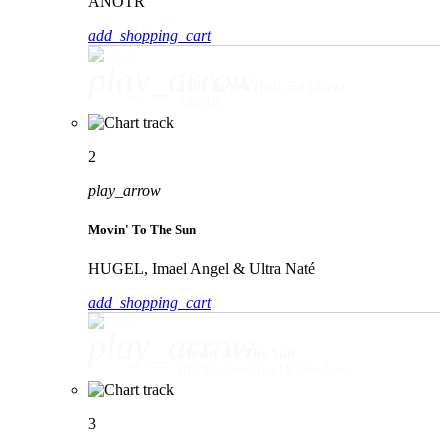
ANOTR
add_shopping_cart
play_arrow
Talk To You (feat. 54 Ultra)
ANOTR
2
play_arrow
Movin' To The Sun
HUGEL, Imael Angel & Ultra Naté
add_shopping_cart
play_arrow
Movin' To The Sun
HUGEL, Imael Angel & Ultra Naté
3