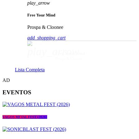
play_arrow
Free Your Mind
Prospa & Cloonee
add_shopping_cart
play_arrow
Free Your Mind
Prospa & Cloonee
Lista Completa
AD
EVENTOS
VAGOS METAL FEST (2026)