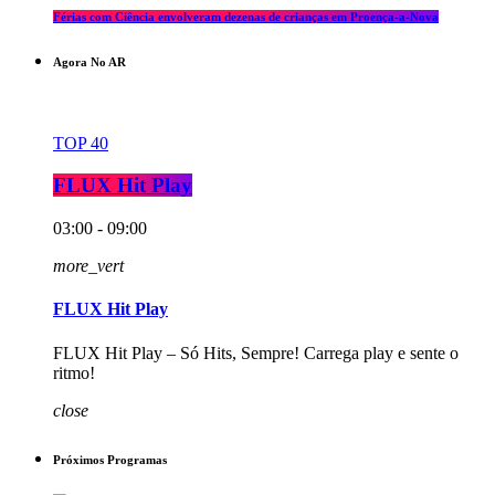
Férias com Ciência envolveram dezenas de crianças em Proença-a-Nova
Agora No AR
TOP 40
FLUX Hit Play
03:00 - 09:00
more_vert
FLUX Hit Play
FLUX Hit Play – Só Hits, Sempre! Carrega play e sente o
ritmo!
close
Próximos Programas