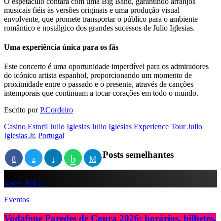
O espetáculo contará com uma Big Band, garantindo arranjos
musicais fiéis às versões originais e uma produção visual
envolvente, que promete transportar o público para o ambiente
romântico e nostálgico dos grandes sucessos de Julio Iglesias.
Uma experiência única para os fãs
Este concerto é uma oportunidade imperdível para os admiradores
do icónico artista espanhol, proporcionando um momento de
proximidade entre o passado e o presente, através de canções
intemporais que continuam a tocar corações em todo o mundo.
Escrito por
P.Cordeiro
Casino Estoril
Julio Iglesias
Julio Iglesias Experience Tour
Julio
Iglesias Jr.
Portugal
Posts semelhantes
insert_link
Eventos
Vodafone Paredes de Coura 2026: horários, bilhetes,