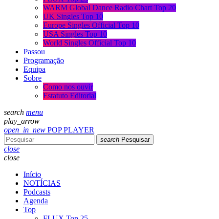
WARM Global Dance Radio Chart Top 20
UK Singles Top 10
Europe Singles Official Top 10
USA Singles Top 10
World Singles Official Top 10
Passou
Programação
Equipa
Sobre
Como nos ouvir
Estatuto Editorial
search
menu
play_arrow
open_in_new
POP PLAYER
search
Pesquisar
close
close
Início
NOTÍCIAS
Podcasts
Agenda
Top
FLUX Top 25