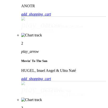
ANOTR
add_shopping_cart
play_arrow
Talk To You (feat. 54 Ultra)
ANOTR
2
play_arrow
Movin' To The Sun
HUGEL, Imael Angel & Ultra Naté
add_shopping_cart
play_arrow
Movin' To The Sun
HUGEL, Imael Angel & Ultra Naté
3