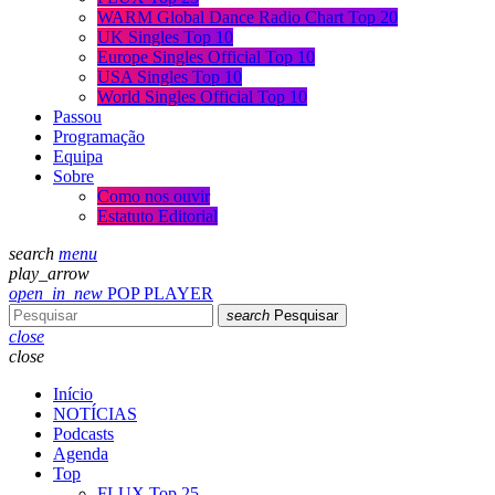
WARM Global Dance Radio Chart Top 20
UK Singles Top 10
Europe Singles Official Top 10
USA Singles Top 10
World Singles Official Top 10
Passou
Programação
Equipa
Sobre
Como nos ouvir
Estatuto Editorial
search
menu
play_arrow
open_in_new
POP PLAYER
search
Pesquisar
close
close
Início
NOTÍCIAS
Podcasts
Agenda
Top
FLUX Top 25