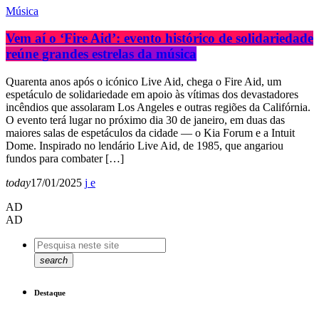
Música
Vem aí o ‘Fire Aid’: evento histórico de solidariedade
reúne grandes estrelas da música
Quarenta anos após o icónico Live Aid, chega o Fire Aid, um
espetáculo de solidariedade em apoio às vítimas dos devastadores
incêndios que assolaram Los Angeles e outras regiões da Califórnia.
O evento terá lugar no próximo dia 30 de janeiro, em duas das
maiores salas de espetáculos da cidade — o Kia Forum e a Intuit
Dome. Inspirado no lendário Live Aid, de 1985, que angariou
fundos para combater […]
today
17/01/2025
AD
AD
search
Destaque