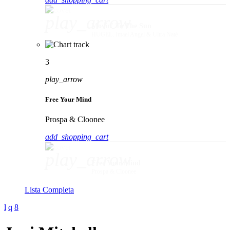
play_arrow
Movin' To The Sun
HUGEL, Imael Angel & Ultra Naté
3
play_arrow
Free Your Mind
Prospa & Cloonee
add_shopping_cart
play_arrow
Free Your Mind
Prospa & Cloonee
Lista Completa