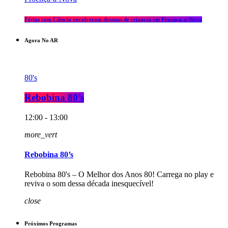
Férias com Ciência envolveram dezenas de crianças em Proença-a-Nova
Agora No AR
80's
Rebobina 80’s
12:00 - 13:00
more_vert
Rebobina 80’s
Rebobina 80's – O Melhor dos Anos 80! Carrega no play e
reviva o som dessa década inesquecível!
close
Próximos Programas