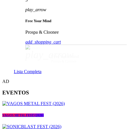
play_arrow
Free Your Mind
Prospa & Cloonee
add_shopping_cart
play_arrow
Free Your Mind
Prospa & Cloonee
Lista Completa
AD
EVENTOS
VAGOS METAL FEST (2026)