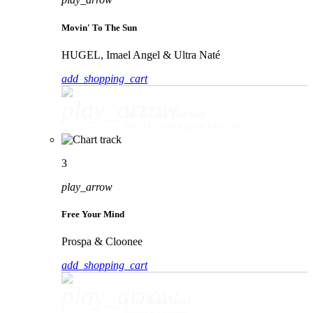
Movin' To The Sun
HUGEL, Imael Angel & Ultra Naté
add_shopping_cart
play_arrow
Movin' To The Sun
HUGEL, Imael Angel & Ultra Naté
3
play_arrow
Free Your Mind
Prospa & Cloonee
add_shopping_cart
play_arrow
Free Your Mind
Prospa & Cloonee