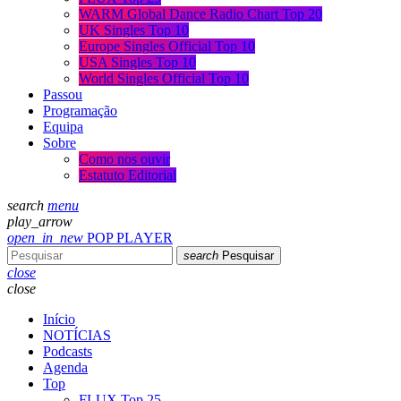
WARM Global Dance Radio Chart Top 20
UK Singles Top 10
Europe Singles Official Top 10
USA Singles Top 10
World Singles Official Top 10
Passou
Programação
Equipa
Sobre
Como nos ouvir
Estatuto Editorial
search
menu
play_arrow
open_in_new
POP PLAYER
search
Pesquisar
close
close
Início
NOTÍCIAS
Podcasts
Agenda
Top
FLUX Top 25