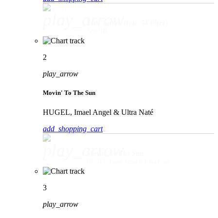
play_arrow
Talk To You (feat. 54 Ultra)
ANOTR
2
play_arrow
Movin' To The Sun
HUGEL, Imael Angel & Ultra Naté
add_shopping_cart
play_arrow
Movin' To The Sun
HUGEL, Imael Angel & Ultra Naté
3
play_arrow