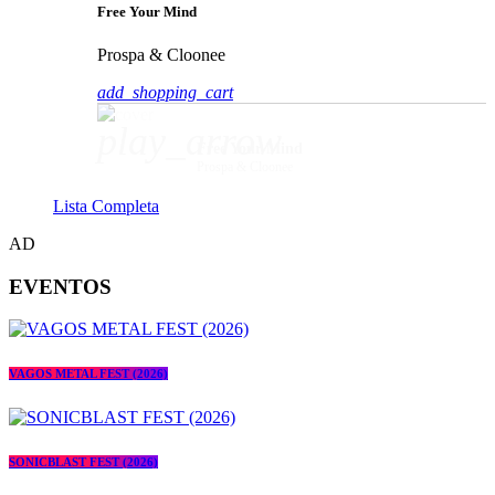
Free Your Mind
Prospa & Cloonee
add_shopping_cart
play_arrow
Free Your Mind
Prospa & Cloonee
Lista Completa
AD
EVENTOS
VAGOS METAL FEST (2026)
SONICBLAST FEST (2026)