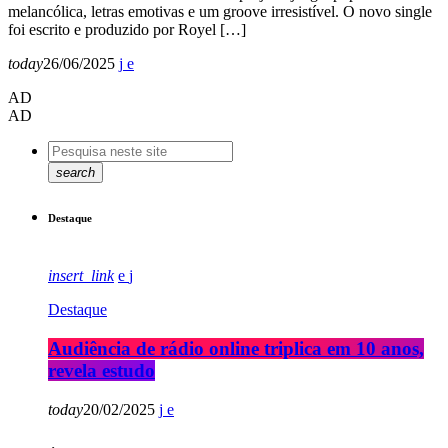
melancólica, letras emotivas e um groove irresistível. O novo single
foi escrito e produzido por Royel […]
today
26/06/2025
AD
AD
search
Destaque
insert_link
Destaque
Audiência de rádio online triplica em 10 anos,
revela estudo
today
20/02/2025