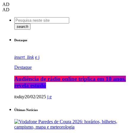
AD
AD
search
Destaque
insert_link
Destaque
Audiência de rádio online triplica em 10 anos,
revela estudo
today
20/02/2025
Últimas Notícias