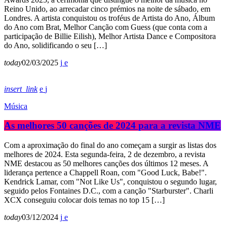
Reino Unido, ao arrecadar cinco prémios na noite de sábado, em
Londres. A artista conquistou os troféus de Artista do Ano, Álbum
do Ano com Brat, Melhor Canção com Guess (que conta com a
participação de Billie Eilish), Melhor Artista Dance e Compositora
do Ano, solidificando o seu […]
today
02/03/2025
insert_link
Música
As melhores 50 canções de 2024 para a revista NME
Com a aproximação do final do ano começam a surgir as listas dos
melhores de 2024. Esta segunda-feira, 2 de dezembro, a revista
NME destacou as 50 melhores canções dos últimos 12 meses. A
liderança pertence a Chappell Roan, com "Good Luck, Babe!".
Kendrick Lamar, com "Not Like Us", conquistou o segundo lugar,
seguido pelos Fontaines D.C., com a canção "Starburster". Charli
XCX conseguiu colocar dois temas no top 15 […]
today
03/12/2024