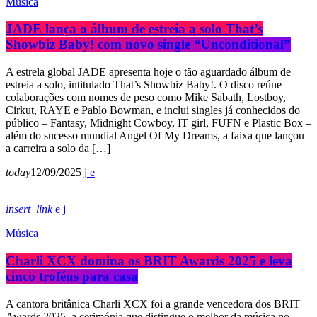
Música
JADE lança o álbum de estreia a solo That’s
Showbiz Baby! com novo single “Unconditional”
A estrela global JADE apresenta hoje o tão aguardado álbum de
estreia a solo, intitulado That’s Showbiz Baby!. O disco reúne
colaborações com nomes de peso como Mike Sabath, Lostboy,
Cirkut, RAYE e Pablo Bowman, e inclui singles já conhecidos do
público – Fantasy, Midnight Cowboy, IT girl, FUFN e Plastic Box –
além do sucesso mundial Angel Of My Dreams, a faixa que lançou
a carreira a solo da […]
today
12/09/2025
insert_link
Música
Charli XCX domina os BRIT Awards 2025 e leva
cinco troféus para casa
A cantora britânica Charli XCX foi a grande vencedora dos BRIT
Awards 2025, a cerimónia que distingue o melhor da música no