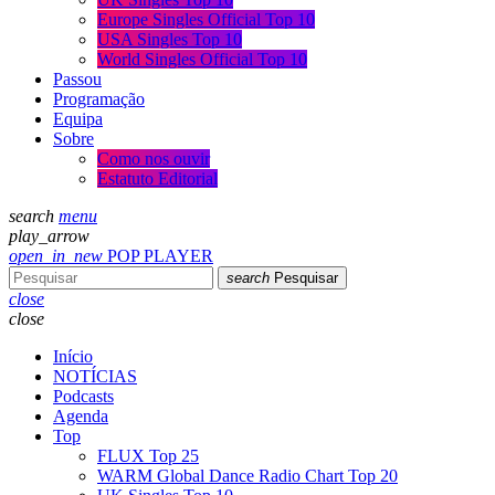
Europe Singles Official Top 10
USA Singles Top 10
World Singles Official Top 10
Passou
Programação
Equipa
Sobre
Como nos ouvir
Estatuto Editorial
search
menu
play_arrow
open_in_new
POP PLAYER
search
Pesquisar
close
close
Início
NOTÍCIAS
Podcasts
Agenda
Top
FLUX Top 25
WARM Global Dance Radio Chart Top 20