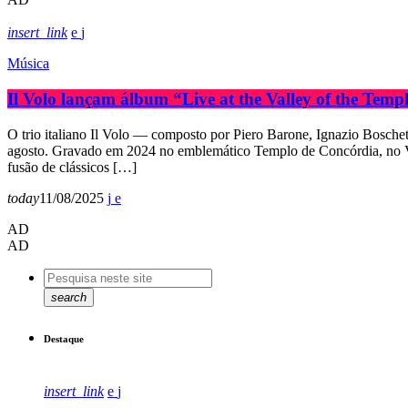
insert_link
Música
Il Volo lançam álbum “Live at the Valley of the Te
O trio italiano Il Volo — composto por Piero Barone, Ignazio Bosch
agosto. Gravado em 2024 no emblemático Templo de Concórdia, no Val
fusão de clássicos […]
today
11/08/2025
AD
AD
search
Destaque
insert_link