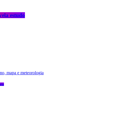
vela estudo
gia