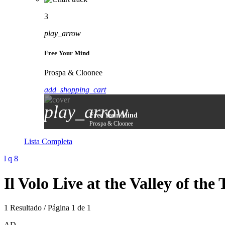
3
play_arrow
Free Your Mind
Prospa & Cloonee
add_shopping_cart
play_arrow
Free Your Mind
Prospa & Cloonee
Lista Completa
Il Volo Live at the Valley of the
1 Resultado / Página 1 de 1
AD