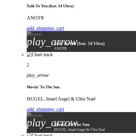
Talk To You (feat. 54 Ultra)
ANOTR
add_shopping_cart
play_arrow
Talk To You (feat. 54 Ultra)
ANOTR
2
play_arrow
Movin' To The Sun
HUGEL, Imael Angel & Ultra Naté
add_shopping_cart
play_arrow
Movin' To The Sun
HUGEL, Imael Angel & Ultra Naté