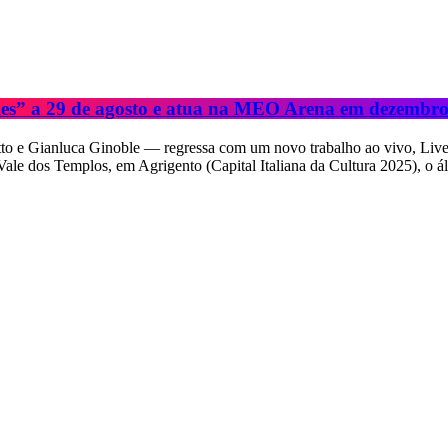
mples” a 29 de agosto e atua na MEO Arena em dezembr
etto e Gianluca Ginoble — regressa com um novo trabalho ao vivo, Live
e dos Templos, em Agrigento (Capital Italiana da Cultura 2025), o ál