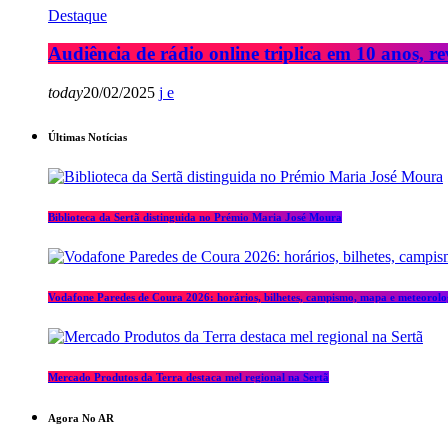
Destaque
Audiência de rádio online triplica em 10 anos, re
today
20/02/2025
Últimas Notícias
Biblioteca da Sertã distinguida no Prémio Maria José Moura
Vodafone Paredes de Coura 2026: horários, bilhetes, campismo, mapa e meteorolo
Mercado Produtos da Terra destaca mel regional na Sertã
Agora No AR