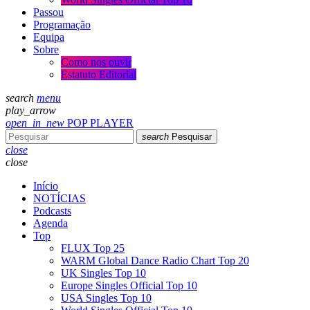
Passou
Programação
Equipa
Sobre
Como nos ouvir
Estatuto Editorial
search
menu
play_arrow
open_in_new
POP PLAYER
search
Pesquisar
close
close
Início
NOTÍCIAS
Podcasts
Agenda
Top
FLUX Top 25
WARM Global Dance Radio Chart Top 20
UK Singles Top 10
Europe Singles Official Top 10
USA Singles Top 10