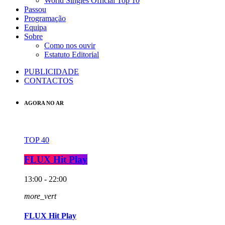
World Singles Official Top 10
Passou
Programação
Equipa
Sobre
Como nos ouvir
Estatuto Editorial
PUBLICIDADE
CONTACTOS
AGORA NO AR
TOP 40
FLUX Hit Play
13:00 - 22:00
more_vert
FLUX Hit Play