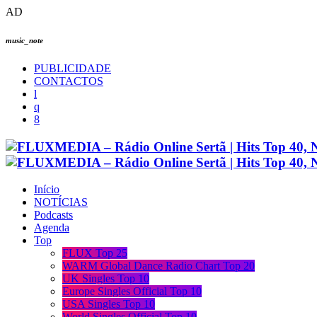
AD
music_note
PUBLICIDADE
CONTACTOS
Início
NOTÍCIAS
Podcasts
Agenda
Top
FLUX Top 25
WARM Global Dance Radio Chart Top 20
UK Singles Top 10
Europe Singles Official Top 10
USA Singles Top 10
World Singles Official Top 10