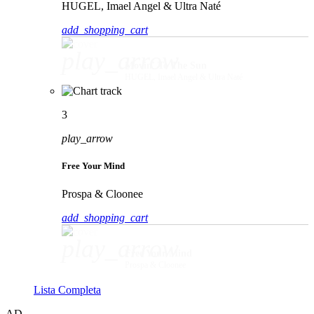
HUGEL, Imael Angel & Ultra Naté
add_shopping_cart
play_arrow
Movin' To The Sun
HUGEL, Imael Angel & Ultra Naté
3
play_arrow
Free Your Mind
Prospa & Cloonee
add_shopping_cart
play_arrow
Free Your Mind
Prospa & Cloonee
Lista Completa
AD