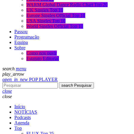
WARM Global Dance Radio Chart Top 20
UK Singles Top 10
Europe Singles Official Top 10
USA Singles Top 10
World Singles Official Top 10
Passou
Programação
Equipa
Sobre
Como nos ouvir
Estatuto Editorial
search
menu
play_arrow
open_in_new
POP PLAYER
search
Pesquisar
close
close
Início
NOTÍCIAS
Podcasts
Agenda
Top
FLUX Top 25