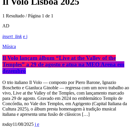
Il Volo Lisboa 2025
1 Resultado / Página 1 de 1
AD
insert_link
Música
Il Volo lançam álbum “Live at the Valley of the
Temples” a 29 de agosto e atua na MEO Arena em
dezembro
O trio italiano Il Volo — composto por Piero Barone, Ignazio
Boschetto e Gianluca Ginoble — regressa com um novo trabalho ao
vivo, Live at the Valley of the Temples, com lançamento marcado
para 29 de agosto. Gravado em 2024 no emblemático Templo de
Concórdia, no Vale dos Templos, em Agrigento (Capital Italiana da
Cultura 2025), o álbum presta homenagem à tradição musical
italiana e apresenta uma fusão de clássicos […]
today
11/08/2025