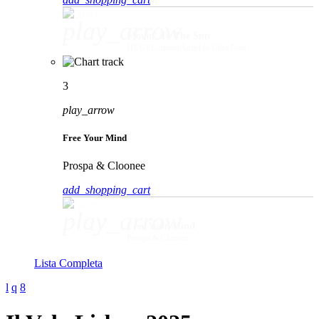
play_arrow
Movin' To The Sun
HUGEL, Imael Angel & Ultra Naté
3
play_arrow
Free Your Mind
Prospa & Cloonee
add_shopping_cart
play_arrow
Free Your Mind
Prospa & Cloonee
Lista Completa