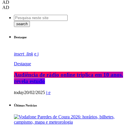
AD
AD
search
Destaque
insert_link
Destaque
Audiência de rádio online triplica em 10 anos,
revela estudo
today
20/02/2025
Últimas Notícias