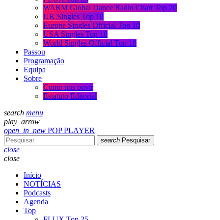
WARM Global Dance Radio Chart Top 20
UK Singles Top 10
Europe Singles Official Top 10
USA Singles Top 10
World Singles Official Top 10
Passou
Programação
Equipa
Sobre
Como nos ouvir
Estatuto Editorial
search
menu
play_arrow
open_in_new
POP PLAYER
search
Pesquisar
close
close
Início
NOTÍCIAS
Podcasts
Agenda
Top
FLUX Top 25