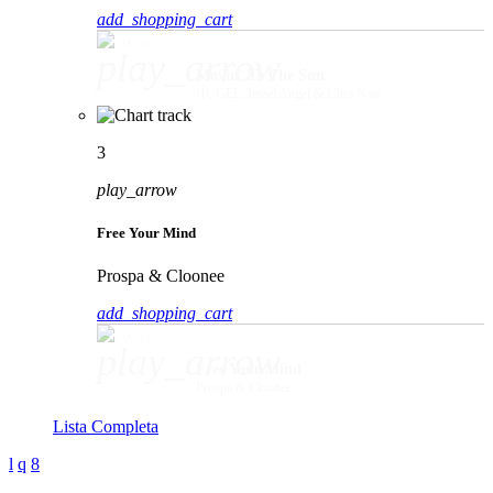
add_shopping_cart
play_arrow
Movin' To The Sun
HUGEL, Imael Angel & Ultra Naté
3
play_arrow
Free Your Mind
Prospa & Cloonee
add_shopping_cart
play_arrow
Free Your Mind
Prospa & Cloonee
Lista Completa