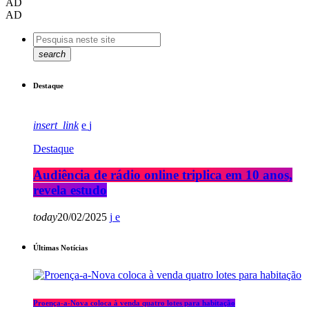
AD
AD
search
Destaque
insert_link
Destaque
Audiência de rádio online triplica em 10 anos,
revela estudo
today
20/02/2025
Últimas Notícias
Proença-a-Nova coloca à venda quatro lotes para habitação