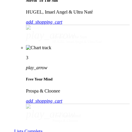
Movin' To The Sun
HUGEL, Imael Angel & Ultra Naté
add_shopping_cart
play_arrow
Movin' To The Sun
HUGEL, Imael Angel & Ultra Naté
3
play_arrow
Free Your Mind
Prospa & Cloonee
add_shopping_cart
play_arrow
Free Your Mind
Prospa & Cloonee
Lista Completa