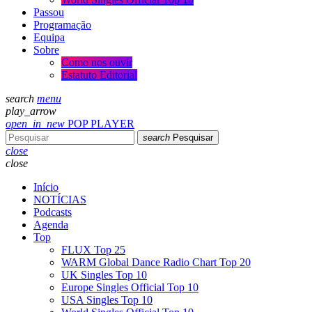
Passou
Programação
Equipa
Sobre
Como nos ouvir
Estatuto Editorial
search
menu
play_arrow
open_in_new
POP PLAYER
search
Pesquisar
close
close
Início
NOTÍCIAS
Podcasts
Agenda
Top
FLUX Top 25
WARM Global Dance Radio Chart Top 20
UK Singles Top 10
Europe Singles Official Top 10
USA Singles Top 10