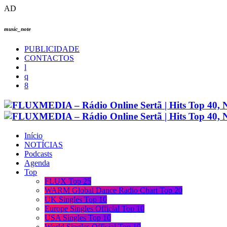
AD
music_note
PUBLICIDADE
CONTACTOS
Início
NOTÍCIAS
Podcasts
Agenda
Top
FLUX Top 25
WARM Global Dance Radio Chart Top 20
UK Singles Top 10
Europe Singles Official Top 10
USA Singles Top 10
World Singles Official Top 10