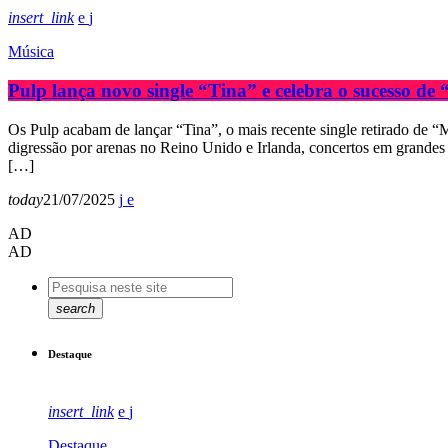
insert_link
Música
Pulp lança novo single “Tina” e celebra o sucesso d
Os Pulp acabam de lançar “Tina”, o mais recente single retirado de 
digressão por arenas no Reino Unido e Irlanda, concertos em grandes
[…]
today
21/07/2025
AD
AD
search
Destaque
insert_link
Destaque