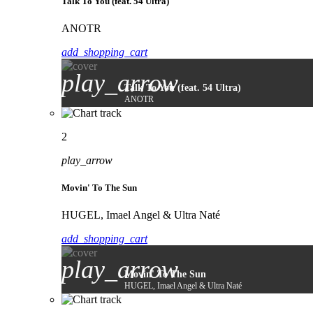
Talk To You (feat. 54 Ultra)
ANOTR
add_shopping_cart
play_arrow
Talk To You (feat. 54 Ultra)
ANOTR
2
play_arrow
Movin' To The Sun
HUGEL, Imael Angel & Ultra Naté
add_shopping_cart
play_arrow
Movin' To The Sun
HUGEL, Imael Angel & Ultra Naté