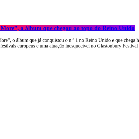
e “More”, o álbum que chegou ao topo do Reino Unido
“More”, o álbum que já conquistou o n.º 1 no Reino Unido e que chega
 festivais europeus e uma atuação inesquecível no Glastonbury Festiva