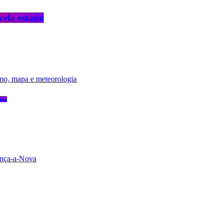
vela estudo
gia