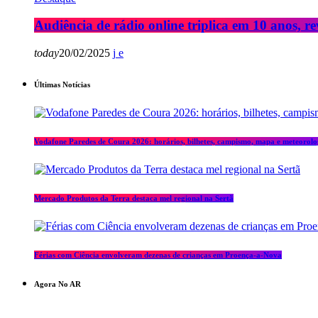
Audiência de rádio online triplica em 10 anos, re
today
20/02/2025
Últimas Notícias
Vodafone Paredes de Coura 2026: horários, bilhetes, campismo, mapa e meteorolo
Mercado Produtos da Terra destaca mel regional na Sertã
Férias com Ciência envolveram dezenas de crianças em Proença-a-Nova
Agora No AR