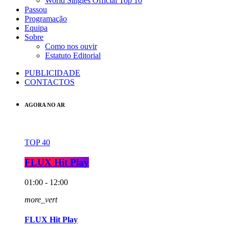
World Singles Official Top 10
Passou
Programação
Equipa
Sobre
Como nos ouvir
Estatuto Editorial
PUBLICIDADE
CONTACTOS
AGORA NO AR
TOP 40
FLUX Hit Play
01:00 - 12:00
more_vert
FLUX Hit Play