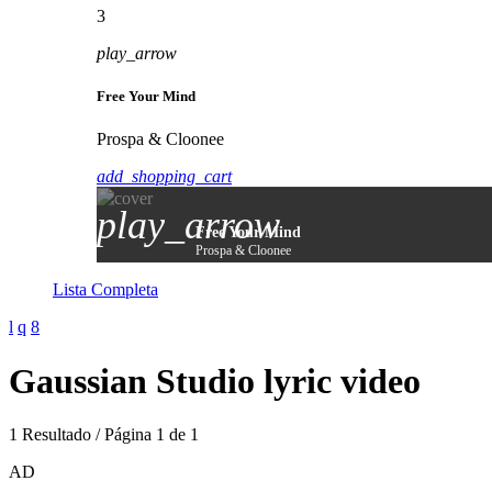
3
play_arrow
Free Your Mind
Prospa & Cloonee
add_shopping_cart
play_arrow
Free Your Mind
Prospa & Cloonee
Lista Completa
Gaussian Studio lyric video
1 Resultado / Página 1 de 1
AD