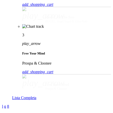
add_shopping_cart
play_arrow
Movin' To The Sun
HUGEL, Imael Angel & Ultra Naté
3
play_arrow
Free Your Mind
Prospa & Cloonee
add_shopping_cart
play_arrow
Free Your Mind
Prospa & Cloonee
Lista Completa