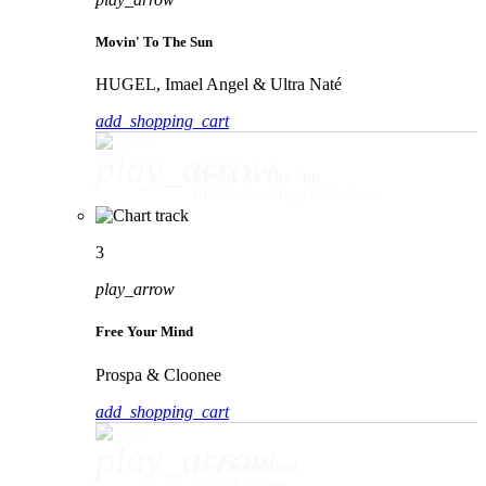
Movin' To The Sun
HUGEL, Imael Angel & Ultra Naté
add_shopping_cart
play_arrow
Movin' To The Sun
HUGEL, Imael Angel & Ultra Naté
3
play_arrow
Free Your Mind
Prospa & Cloonee
add_shopping_cart
play_arrow
Free Your Mind
Prospa & Cloonee