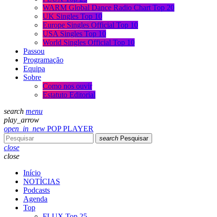
WARM Global Dance Radio Chart Top 20
UK Singles Top 10
Europe Singles Official Top 10
USA Singles Top 10
World Singles Official Top 10
Passou
Programação
Equipa
Sobre
Como nos ouvir
Estatuto Editorial
search
menu
play_arrow
open_in_new
POP PLAYER
search
Pesquisar
close
close
Início
NOTÍCIAS
Podcasts
Agenda
Top
FLUX Top 25