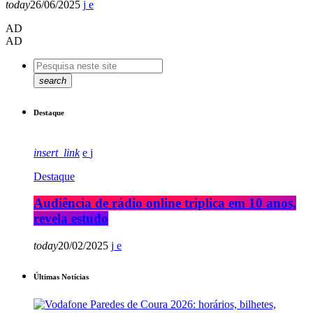
today
26/06/2025
AD
AD
search
Destaque
insert_link
Destaque
Audiência de rádio online triplica em 10 anos,
revela estudo
today
20/02/2025
Últimas Notícias