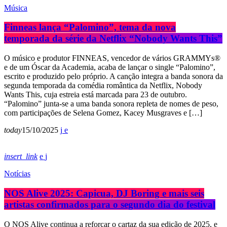
Música
Finneas lança “Palomino”, tema da nova
temporada da série da Netflix “Nobody Wants This”
O músico e produtor FINNEAS, vencedor de vários GRAMMYs®
e de um Óscar da Academia, acaba de lançar o single “Palomino”,
escrito e produzido pelo próprio. A canção integra a banda sonora da
segunda temporada da comédia romântica da Netflix, Nobody
Wants This, cuja estreia está marcada para 23 de outubro.
“Palomino” junta-se a uma banda sonora repleta de nomes de peso,
com participações de Selena Gomez, Kacey Musgraves e […]
today
15/10/2025
insert_link
Notícias
NOS Alive 2025: Capicua, DJ Boring e mais seis
artistas confirmados para o segundo dia do festival
O NOS Alive continua a reforçar o cartaz da sua edição de 2025, e