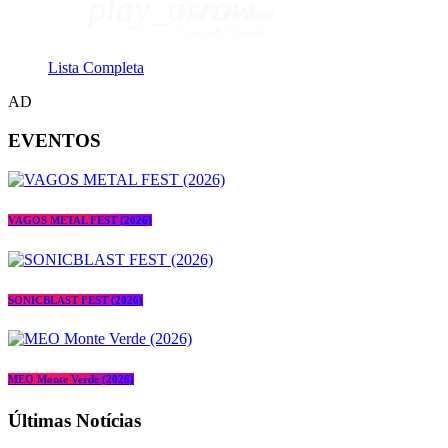
play_arrow
Free Your Mind
Prospa & Cloonee
Lista Completa
AD
EVENTOS
VAGOS METAL FEST (2026)
SONICBLAST FEST (2026)
MEO Monte Verde (2026)
Últimas Notícias