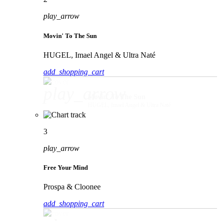
play_arrow
Movin' To The Sun
HUGEL, Imael Angel & Ultra Naté
add_shopping_cart
play_arrow
Movin' To The Sun
HUGEL, Imael Angel & Ultra Naté
3
play_arrow
Free Your Mind
Prospa & Cloonee
add_shopping_cart