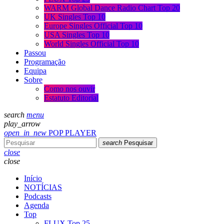
WARM Global Dance Radio Chart Top 20
UK Singles Top 10
Europe Singles Official Top 10
USA Singles Top 10
World Singles Official Top 10
Passou
Programação
Equipa
Sobre
Como nos ouvir
Estatuto Editorial
search
menu
play_arrow
open_in_new
POP PLAYER
search
Pesquisar
close
close
Início
NOTÍCIAS
Podcasts
Agenda
Top
FLUX Top 25