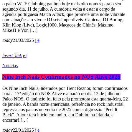
o palco WTF Clubbing ganhou hoje mais oito nomes para o seu
segundo dia, 11 de julho. A curadoria volta a estar a cargo da
agência portuguesa Match Attack, que promete uma noite vibrante
com atuações ao vivo e DJ sets imperdíveis. Capicua, DJ Boring,
Klin Klop (Live), Logic1000, Macacos do Chinês, Máximo,
Mike11 e Von […]
today
21/03/2025
insert_link
Notícias
Nine Inch Nails Confirmados no NOS Alive 2025
Os Nine Inch Nails, liderados por Trent Reznor, foram confirmados
para a 17ª edição do NOS Alive e atuarão no dia 12 de julho no
Palco NOS. O anúncio foi feito pela promotora esta quarta-feira, 22
de janeiro. A banda norte-americana, referência no rock industrial,
regressa aos palcos no verão de 2025 com a digressão "Peel It
Back". A tour terá início em junho, em Dublin, na Irlanda, e
encerrará […]
today
22/01/2025