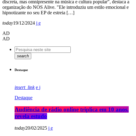
discreta, mas omnipresente na música e cultura popular", destaca a
organização do NOS Alive. "Ele introduziu um estilo emocional e
hipnotizante no seu EP de estreia […]
today
19/12/2024
AD
AD
search
Destaque
insert_link
Destaque
Audiência de rádio online triplica em 10 anos,
revela estudo
today
20/02/2025