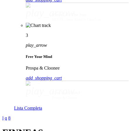
play_arrow
Movin' To The Sun
HUGEL, Imael Angel & Ultra Naté
3
play_arrow
Free Your Mind
Prospa & Cloonee
add_shopping_cart
play_arrow
Free Your Mind
Prospa & Cloonee
Lista Completa