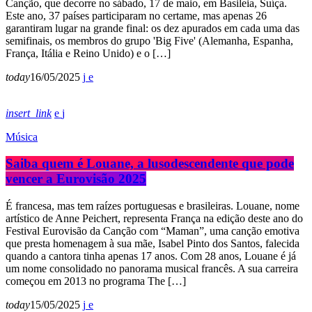
Canção, que decorre no sábado, 17 de maio, em Basileia, Suíça.
Este ano, 37 países participaram no certame, mas apenas 26
garantiram lugar na grande final: os dez apurados em cada uma das
semifinais, os membros do grupo 'Big Five' (Alemanha, Espanha,
França, Itália e Reino Unido) e o […]
today
16/05/2025
insert_link
Música
Saiba quem é Louane, a lusodescendente que pode
vencer a Eurovisão 2025
É francesa, mas tem raízes portuguesas e brasileiras. Louane, nome
artístico de Anne Peichert, representa França na edição deste ano do
Festival Eurovisão da Canção com “Maman”, uma canção emotiva
que presta homenagem à sua mãe, Isabel Pinto dos Santos, falecida
quando a cantora tinha apenas 17 anos. Com 28 anos, Louane é já
um nome consolidado no panorama musical francês. A sua carreira
começou em 2013 no programa The […]
today
15/05/2025