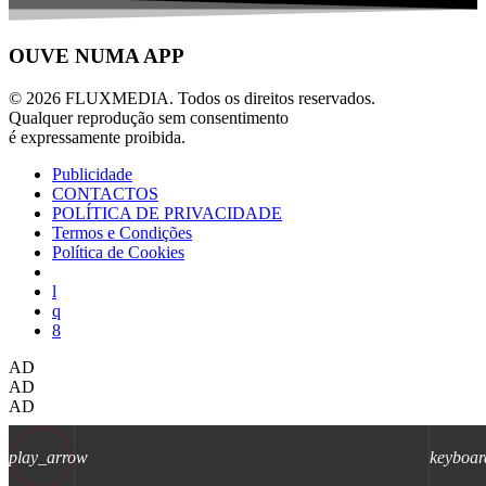
OUVE NUMA APP
© 2026 FLUXMEDIA. Todos os direitos reservados.
Qualquer reprodução sem consentimento
é expressamente proibida.
Publicidade
CONTACTOS
POLÍTICA DE PRIVACIDADE
Termos e Condições
Política de Cookies
AD
AD
AD
play_arrow
keyboar