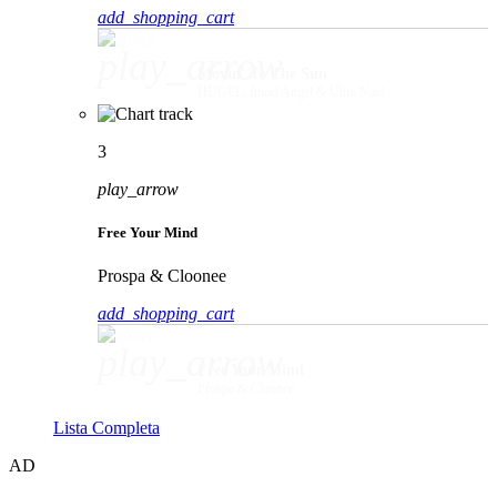
add_shopping_cart
play_arrow
Movin' To The Sun
HUGEL, Imael Angel & Ultra Naté
3
play_arrow
Free Your Mind
Prospa & Cloonee
add_shopping_cart
play_arrow
Free Your Mind
Prospa & Cloonee
Lista Completa
AD