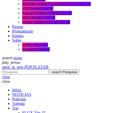
WARM Global Dance Radio Chart Top 20
UK Singles Top 10
Europe Singles Official Top 10
USA Singles Top 10
World Singles Official Top 10
Passou
Programação
Equipa
Sobre
Como nos ouvir
Estatuto Editorial
search
menu
play_arrow
open_in_new
POP PLAYER
search
Pesquisar
close
close
Início
NOTÍCIAS
Podcasts
Agenda
Top
FLUX Top 25