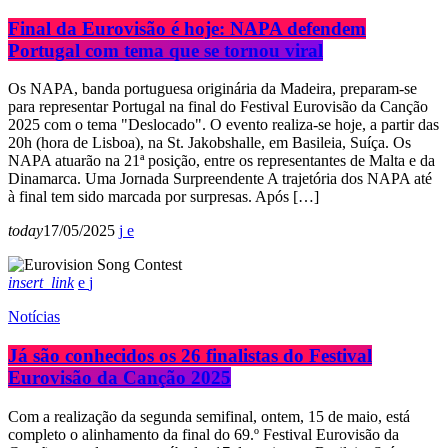
Final da Eurovisão é hoje: NAPA defendem
Portugal com tema que se tornou viral
Os NAPA, banda portuguesa originária da Madeira, preparam-se
para representar Portugal na final do Festival Eurovisão da Canção
2025 com o tema "Deslocado". O evento realiza-se hoje, a partir das
20h (hora de Lisboa), na St. Jakobshalle, em Basileia, Suíça. Os
NAPA atuarão na 21ª posição, entre os representantes de Malta e da
Dinamarca. Uma Jornada Surpreendente A trajetória dos NAPA até
à final tem sido marcada por surpresas. Após […]
today
17/05/2025
insert_link
Notícias
Já são conhecidos os 26 finalistas do Festival
Eurovisão da Canção 2025
Com a realização da segunda semifinal, ontem, 15 de maio, está
completo o alinhamento da final do 69.º Festival Eurovisão da