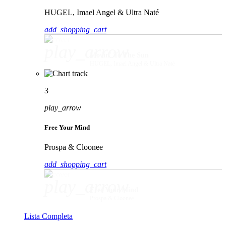
HUGEL, Imael Angel & Ultra Naté
add_shopping_cart
play_arrow
Movin' To The Sun
HUGEL, Imael Angel & Ultra Naté
3
play_arrow
Free Your Mind
Prospa & Cloonee
add_shopping_cart
play_arrow
Free Your Mind
Prospa & Cloonee
Lista Completa