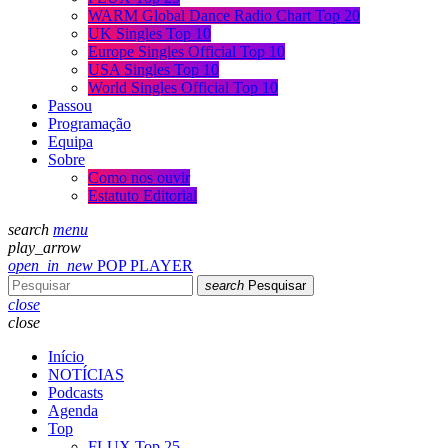
WARM Global Dance Radio Chart Top 20
UK Singles Top 10
Europe Singles Official Top 10
USA Singles Top 10
World Singles Official Top 10
Passou
Programação
Equipa
Sobre
Como nos ouvir
Estatuto Editorial
search
menu
play_arrow
open_in_new
POP PLAYER
search
Pesquisar
close
close
Início
NOTÍCIAS
Podcasts
Agenda
Top
FLUX Top 25