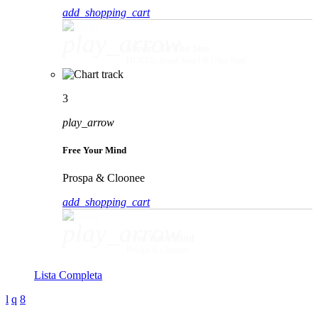
add_shopping_cart
play_arrow
Movin' To The Sun
HUGEL, Imael Angel & Ultra Naté
3
play_arrow
Free Your Mind
Prospa & Cloonee
add_shopping_cart
play_arrow
Free Your Mind
Prospa & Cloonee
Lista Completa