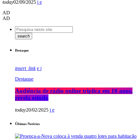
today
02/09/2025
AD
AD
search
Destaque
insert_link
Destaque
Audiência de rádio online triplica em 10 anos,
revela estudo
today
20/02/2025
Últimas Notícias