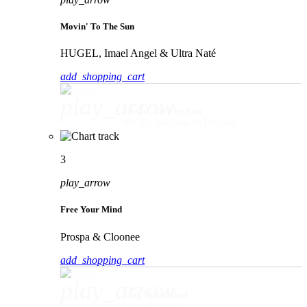
Movin' To The Sun
HUGEL, Imael Angel & Ultra Naté
add_shopping_cart
play_arrow
Movin' To The Sun
HUGEL, Imael Angel & Ultra Naté
3
play_arrow
Free Your Mind
Prospa & Cloonee
add_shopping_cart
play_arrow
Free Your Mind
Prospa & Cloonee