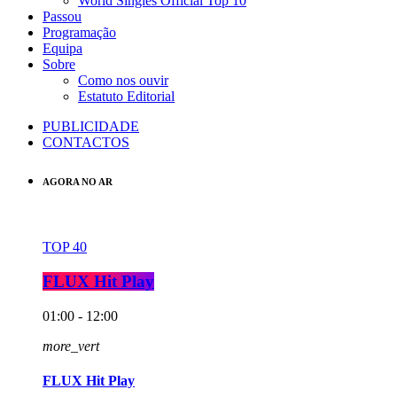
World Singles Official Top 10
Passou
Programação
Equipa
Sobre
Como nos ouvir
Estatuto Editorial
PUBLICIDADE
CONTACTOS
AGORA NO AR
TOP 40
FLUX Hit Play
01:00 - 12:00
more_vert
FLUX Hit Play