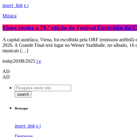
insert_link
Música
Viena recebe a 70.ª edição do Festival Eurovisão da
A capital austríaca, Viena, foi escolhida pela ORF (emissora anfitri
2026. A Grande Final terá lugar no Wiener Stadthalle, no sábado, 16 d
musicais […]
today
20/08/2025
AD
AD
search
Destaque
insert_link
Destaque