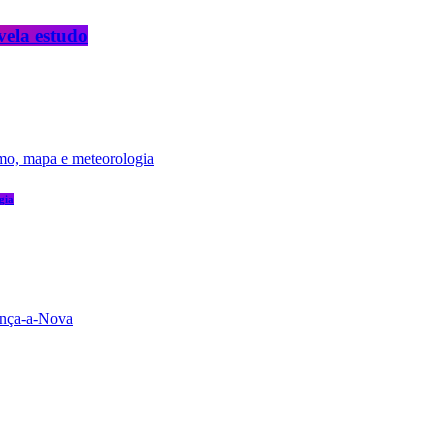
vela estudo
gia