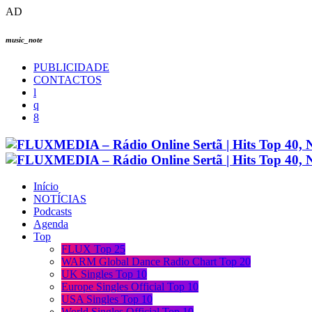
AD
music_note
PUBLICIDADE
CONTACTOS
Início
NOTÍCIAS
Podcasts
Agenda
Top
FLUX Top 25
WARM Global Dance Radio Chart Top 20
UK Singles Top 10
Europe Singles Official Top 10
USA Singles Top 10
World Singles Official Top 10