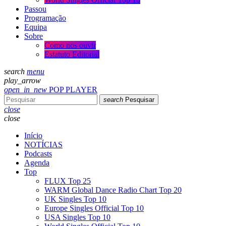
Passou
Programação
Equipa
Sobre
Como nos ouvir
Estatuto Editorial
search
menu
play_arrow
open_in_new
POP PLAYER
search
Pesquisar
close
close
Início
NOTÍCIAS
Podcasts
Agenda
Top
FLUX Top 25
WARM Global Dance Radio Chart Top 20
UK Singles Top 10
Europe Singles Official Top 10
USA Singles Top 10