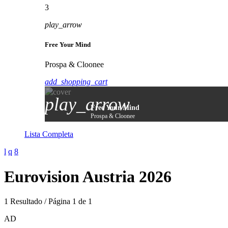
3
play_arrow
Free Your Mind
Prospa & Cloonee
add_shopping_cart
play_arrow
Free Your Mind
Prospa & Cloonee
Lista Completa
Eurovision Austria 2026
1 Resultado / Página 1 de 1
AD