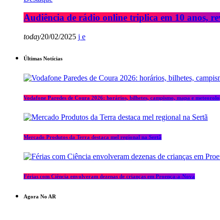
Audiência de rádio online triplica em 10 anos, re
today
20/02/2025
Últimas Notícias
Vodafone Paredes de Coura 2026: horários, bilhetes, campismo, mapa e meteorolo
Mercado Produtos da Terra destaca mel regional na Sertã
Férias com Ciência envolveram dezenas de crianças em Proença-a-Nova
Agora No AR