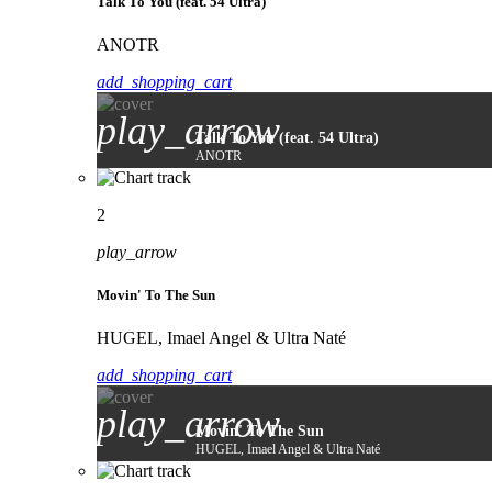
Talk To You (feat. 54 Ultra)
ANOTR
add_shopping_cart
play_arrow
Talk To You (feat. 54 Ultra)
ANOTR
2
play_arrow
Movin' To The Sun
HUGEL, Imael Angel & Ultra Naté
add_shopping_cart
play_arrow
Movin' To The Sun
HUGEL, Imael Angel & Ultra Naté