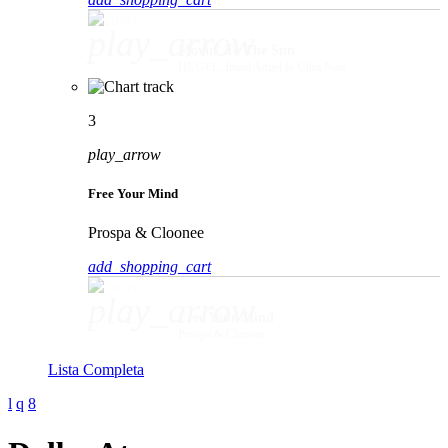
play_arrow
Movin' To The Sun
HUGEL, Imael Angel & Ultra Naté
3
play_arrow
Free Your Mind
Prospa & Cloonee
add_shopping_cart
play_arrow
Free Your Mind
Prospa & Cloonee
Lista Completa