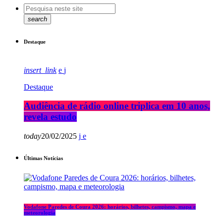
search
Destaque
insert_link
Destaque
Audiência de rádio online triplica em 10 anos,
revela estudo
today
20/02/2025
Últimas Notícias
Vodafone Paredes de Coura 2026: horários, bilhetes, campismo, mapa e
meteorologia