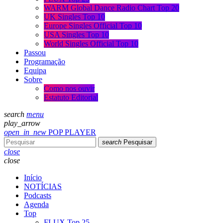
WARM Global Dance Radio Chart Top 20
UK Singles Top 10
Europe Singles Official Top 10
USA Singles Top 10
World Singles Official Top 10
Passou
Programação
Equipa
Sobre
Como nos ouvir
Estatuto Editorial
search
menu
play_arrow
open_in_new
POP PLAYER
search
Pesquisar
close
close
Início
NOTÍCIAS
Podcasts
Agenda
Top
FLUX Top 25