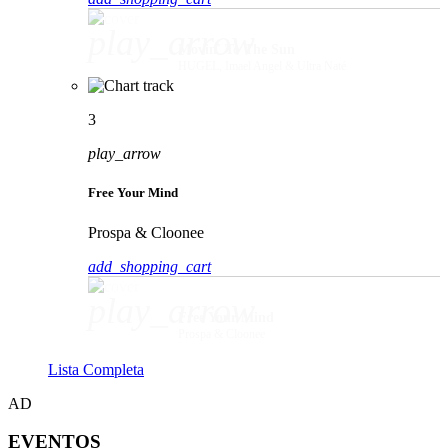
play_arrow
Movin' To The Sun
HUGEL, Imael Angel & Ultra Naté
3
play_arrow
Free Your Mind
Prospa & Cloonee
add_shopping_cart
play_arrow
Free Your Mind
Prospa & Cloonee
Lista Completa
AD
EVENTOS