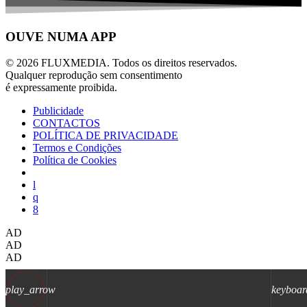
OUVE NUMA APP
© 2026 FLUXMEDIA. Todos os direitos reservados.
Qualquer reprodução sem consentimento
é expressamente proibida.
Publicidade
CONTACTOS
POLÍTICA DE PRIVACIDADE
Termos e Condições
Política de Cookies
AD
AD
AD
play_arrow
keyboar