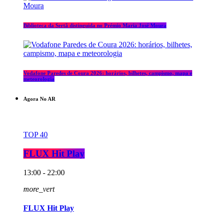
Biblioteca da Sertã distinguida no Prémio Maria José Moura
Vodafone Paredes de Coura 2026: horários, bilhetes, campismo, mapa e
meteorologia
Agora No AR
TOP 40
FLUX Hit Play
13:00 - 22:00
more_vert
FLUX Hit Play