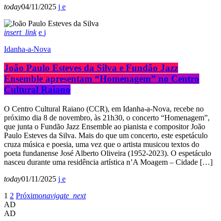
today
04/11/2025
insert_link
Idanha-a-Nova
João Paulo Esteves da Silva e Fundão Jazz
Ensemble apresentam “Homenagem” no Centro
Cultural Raiano
O Centro Cultural Raiano (CCR), em Idanha-a-Nova, recebe no
próximo dia 8 de novembro, às 21h30, o concerto “Homenagem”,
que junta o Fundão Jazz Ensemble ao pianista e compositor João
Paulo Esteves da Silva. Mais do que um concerto, este espetáculo
cruza música e poesia, uma vez que o artista musicou textos do
poeta fundanense José Alberto Oliveira (1952-2023). O espetáculo
nasceu durante uma residência artística n’A Moagem – Cidade […]
today
01/11/2025
1
2
Próximo
navigate_next
AD
AD