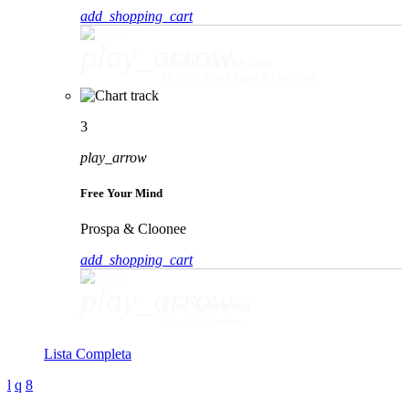
add_shopping_cart
play_arrow
Movin' To The Sun
HUGEL, Imael Angel & Ultra Naté
3
play_arrow
Free Your Mind
Prospa & Cloonee
add_shopping_cart
play_arrow
Free Your Mind
Prospa & Cloonee
Lista Completa