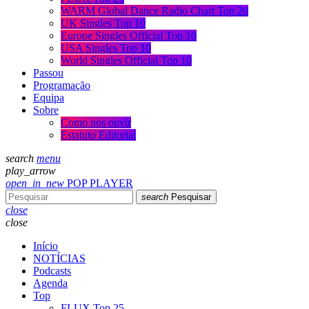
WARM Global Dance Radio Chart Top 20
UK Singles Top 10
Europe Singles Official Top 10
USA Singles Top 10
World Singles Official Top 10
Passou
Programação
Equipa
Sobre
Como nos ouvir
Estatuto Editorial
search
menu
play_arrow
open_in_new
POP PLAYER
search
Pesquisar
close
close
Início
NOTÍCIAS
Podcasts
Agenda
Top
FLUX Top 25