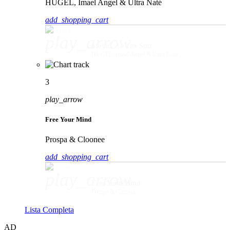
HUGEL, Imael Angel & Ultra Naté
add_shopping_cart
play_arrow
Movin' To The Sun
HUGEL, Imael Angel & Ultra Naté
3
play_arrow
Free Your Mind
Prospa & Cloonee
add_shopping_cart
play_arrow
Free Your Mind
Prospa & Cloonee
Lista Completa
AD