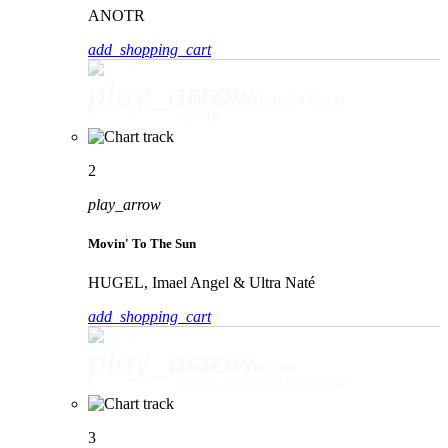
ANOTR
add_shopping_cart
play_arrow
Talk To You (feat. 54 Ultra)
ANOTR
2
play_arrow
Movin' To The Sun
HUGEL, Imael Angel & Ultra Naté
add_shopping_cart
play_arrow
Movin' To The Sun
HUGEL, Imael Angel & Ultra Naté
3