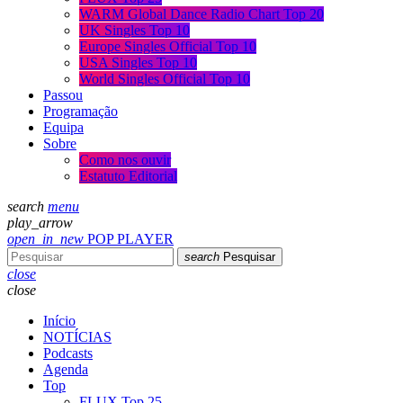
WARM Global Dance Radio Chart Top 20
UK Singles Top 10
Europe Singles Official Top 10
USA Singles Top 10
World Singles Official Top 10
Passou
Programação
Equipa
Sobre
Como nos ouvir
Estatuto Editorial
search
menu
play_arrow
open_in_new
POP PLAYER
search
Pesquisar
close
close
Início
NOTÍCIAS
Podcasts
Agenda
Top
FLUX Top 25