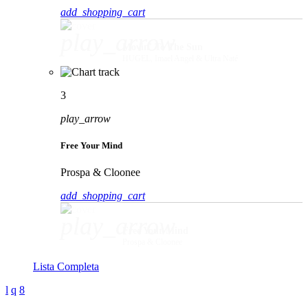
add_shopping_cart
play_arrow
Movin' To The Sun
HUGEL, Imael Angel & Ultra Naté
3
play_arrow
Free Your Mind
Prospa & Cloonee
add_shopping_cart
play_arrow
Free Your Mind
Prospa & Cloonee
Lista Completa