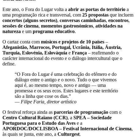
Este ano, o Fora do Lugar volta a
abrir as portas do território
a
uma programação rica e transversal, com
25 propostas
que incluem
concertos (alguns secretos)
,
conversas caminhadas
,
encontros
,
sessões de cinema
,
momentos gastronómicos
,
atividades na
natureza
e um
programa educativo
.
O cartaz conta com
músicos e projetos de 10 países
–
Afeganistão, Marrocos, Portugal, Ucrânia, Itália, Áustria,
Turquia, Eslovénia, Eslováquia
e
França
– reafirmando o
carácter internacional do evento e o diálogo intercultural que o
define.
“O Fora do Lugar é uma celebração do efémero e do
diálogo entre o antigo e o novo. Tudo o que vivemos
aqui é, ao mesmo tempo, novo e antigo — uma
promessa e os seus ecos. Estes lugares e este território
são a linha que cose os dias.”
—
Filipe Faria, diretor artístico
O festival reforça ainda as
parcerias de programação
com o
Centro Cultural Raiano (CCR)
, a
SPEA – Sociedade
Portuguesa para o Estudo das Aves
e a
APORDOC/DOCLISBOA – Festival Internacional de Cinema
,
às quais se junta, este ano, a
Culturgest
.