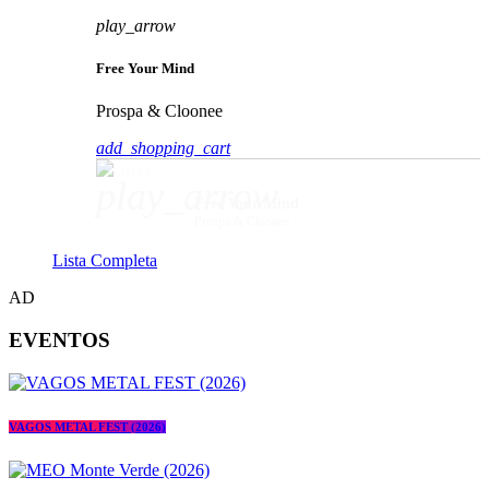
play_arrow
Free Your Mind
Prospa & Cloonee
add_shopping_cart
play_arrow
Free Your Mind
Prospa & Cloonee
Lista Completa
AD
EVENTOS
VAGOS METAL FEST (2026)