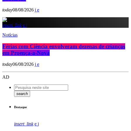
today
08/08/2026
insert_link
Notícias
Férias com Ciência envolveram dezenas de crianças
em Proença-a-Nova
today
06/08/2026
AD
search
Destaque
insert_link