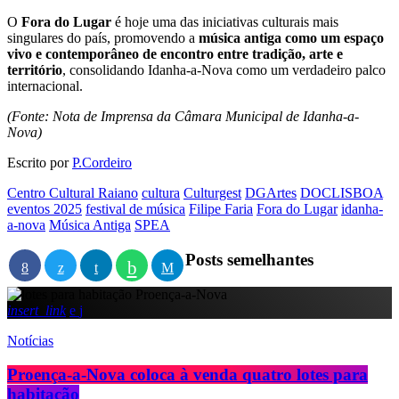
O
Fora do Lugar
é hoje uma das iniciativas culturais mais
singulares do país, promovendo a
música antiga como um espaço
vivo e contemporâneo de encontro entre tradição, arte e
território
, consolidando Idanha-a-Nova como um verdadeiro palco
internacional.
(Fonte: Nota de Imprensa da Câmara Municipal de Idanha-a-
Nova)
Escrito por
P.Cordeiro
Centro Cultural Raiano
cultura
Culturgest
DGArtes
DOCLISBOA
eventos 2025
festival de música
Filipe Faria
Fora do Lugar
idanha-
a-nova
Música Antiga
SPEA
Posts semelhantes
insert_link
Notícias
Proença-a-Nova coloca à venda quatro lotes para
habitação