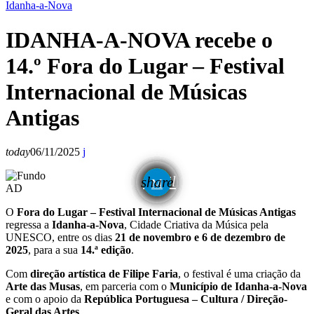
Idanha-a-Nova
IDANHA-A-NOVA recebe o
14.º Fora do Lugar – Festival
Internacional de Músicas
Antigas
today
06/11/2025
email
share
AD
O
Fora do Lugar – Festival Internacional de Músicas Antigas
regressa a
Idanha-a-Nova
, Cidade Criativa da Música pela
UNESCO, entre os dias
21 de novembro e 6 de dezembro de
2025
, para a sua
14.ª edição
.
Com
direção artística de Filipe Faria
, o festival é uma criação da
Arte das Musas
, em parceria com o
Município de Idanha-a-Nova
e com o apoio da
República Portuguesa – Cultura / Direção-
Geral das Artes
.