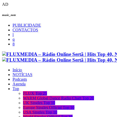
AD
music_note
PUBLICIDADE
CONTACTOS
Início
NOTÍCIAS
Podcasts
Agenda
Top
FLUX Top 25
WARM Global Dance Radio Chart Top 20
UK Singles Top 10
Europe Singles Official Top 10
USA Singles Top 10
World Singles Official Top 10