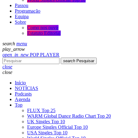
Passou
Programação
Equipa
Sobre
Como nos ouvir
Estatuto Editorial
search
menu
play_arrow
open_in_new
POP PLAYER
search
Pesquisar
close
close
Início
NOTÍCIAS
Podcasts
Agenda
Top
FLUX Top 25
WARM Global Dance Radio Chart Top 20
UK Singles Top 10
Europe Singles Official Top 10
USA Singles Top 10