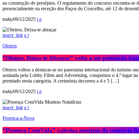
na construção de presépios. O regulamento do concurso encontra-se di
presencialmente na receção dos Paços do Concelho, até 12 de dezem
today
09/12/2025
insert_link
Oleiros
“Oleiros, Deixa-te Abraçar” volta a ser premiado (co
Oleiros voltou a destacar-se no panorama internacional do turismo a
assinada pela Lobby Films and Advertising, conquistou o 4.º lugar n
premiado nesta categoria. A cerimónia decorreu a 4 e 5 […]
today
09/12/2025
insert_link
Proença-a-Nova
“Proença ComVida” valoriza montras do comércio lo