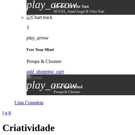
play_arrow
Movin' To The Sun
HUGEL, Imael Angel & Ultra Naté
3
play_arrow
Free Your Mind
Prospa & Cloonee
add_shopping_cart
play_arrow
Free Your Mind
Prospa & Cloonee
Lista Completa
Criatividade