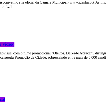
sponível no site oficial da Câmara Municipal (www.idanha.pt). As insc
bro, […]
m vídeo)
udiovisual com o filme promocional “Oleiros, Deixa-te Abraçar”, dist
a categoria Promoção de Cidade, sobressaindo entre mais de 5.000 cand
cal