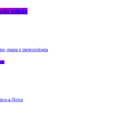
vela estudo
gia