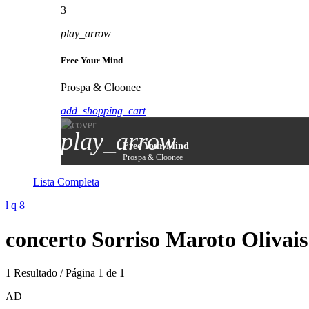
3
play_arrow
Free Your Mind
Prospa & Cloonee
add_shopping_cart
play_arrow
Free Your Mind
Prospa & Cloonee
Lista Completa
concerto Sorriso Maroto Olivai
1 Resultado / Página 1 de 1
AD