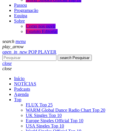
Passou
Programação
Equipa
Sobre
Como nos ouvir
Estatuto Editorial
search
menu
play_arrow
open_in_new
POP PLAYER
search
Pesquisar
close
close
Início
NOTÍCIAS
Podcasts
Agenda
Top
FLUX Top 25
WARM Global Dance Radio Chart Top 20
UK Singles Top 10
Europe Singles Official Top 10
USA Singles Top 10