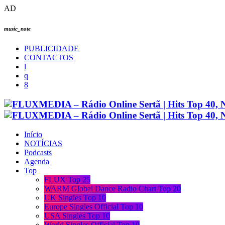
AD
music_note
PUBLICIDADE
CONTACTOS
Início
NOTÍCIAS
Podcasts
Agenda
Top
FLUX Top 25
WARM Global Dance Radio Chart Top 20
UK Singles Top 10
Europe Singles Official Top 10
USA Singles Top 10
World Singles Official Top 10