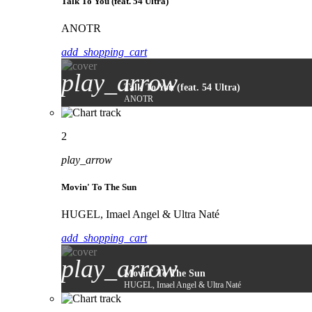
Talk To You (feat. 54 Ultra)
ANOTR
add_shopping_cart
play_arrow
Talk To You (feat. 54 Ultra)
ANOTR
2
play_arrow
Movin' To The Sun
HUGEL, Imael Angel & Ultra Naté
add_shopping_cart
play_arrow
Movin' To The Sun
HUGEL, Imael Angel & Ultra Naté