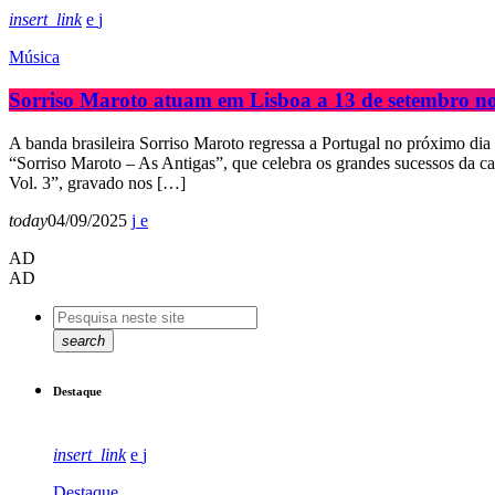
insert_link
Música
Sorriso Maroto atuam em Lisboa a 13 de setembro no
A banda brasileira Sorriso Maroto regressa a Portugal no próximo dia
“Sorriso Maroto – As Antigas”, que celebra os grandes sucessos da ca
Vol. 3”, gravado nos […]
today
04/09/2025
AD
AD
search
Destaque
insert_link
Destaque