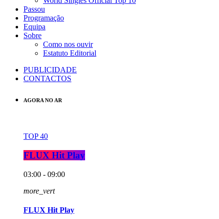
World Singles Official Top 10
Passou
Programação
Equipa
Sobre
Como nos ouvir
Estatuto Editorial
PUBLICIDADE
CONTACTOS
AGORA NO AR
TOP 40
FLUX Hit Play
03:00 - 09:00
more_vert
FLUX Hit Play