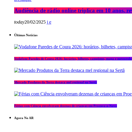
Audiência de rádio online triplica em 10 anos, re
today
20/02/2025
Últimas Notícias
Vodafone Paredes de Coura 2026: horários, bilhetes, campismo, mapa e meteorolo
Mercado Produtos da Terra destaca mel regional na Sertã
Férias com Ciência envolveram dezenas de crianças em Proença-a-Nova
Agora No AR