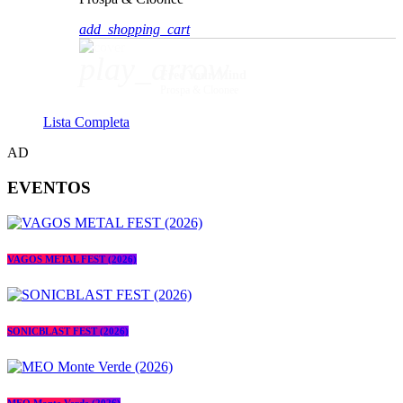
add_shopping_cart
play_arrow
Free Your Mind
Prospa & Cloonee
Lista Completa
AD
EVENTOS
VAGOS METAL FEST (2026)
SONICBLAST FEST (2026)
MEO Monte Verde (2026)