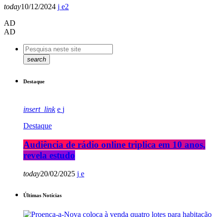
today
10/12/2024
2
AD
AD
search
Destaque
insert_link
Destaque
Audiência de rádio online triplica em 10 anos,
revela estudo
today
20/02/2025
Últimas Notícias