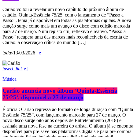
Carlão voltou a revelar um novo capítulo do próximo álbum de
estúdio, Quinta-Essência 75/25, com o lançamento de “Passo a
Passo”, tema já disponível em todas as plataformas digitais. A nova
canção surge como mais um avanço do disco com edição marcada
para 27 de março. Num registo cru, reflexivo e reativo, “Passo a
Passo” recupera uma das marcas mais reconhecíveis da escrita de
Carlão: a observação crítica do mundo […]
today
13/03/2026
insert_link
Música
Carlão anuncia novo álbum ‘Quinta-Essência
75/25’, disponível a 27 de março
É oficial: Carlão regressa ao formato de longa duração com “Quinta-
Essência 75/25”, com lançamento marcado para 27 de março. O
novo disco surge oito anos depois de Entretenimento (2018) e
assinala uma nova fase na carreira do artista. O álbum já se encontra
disponível para pre-save nas plataformas digitais e para pré-compra
em formato físico, incluindo uma edição limitada em vinil