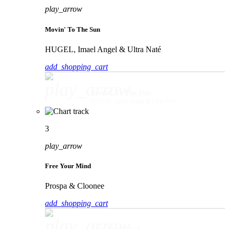
play_arrow
Movin' To The Sun
HUGEL, Imael Angel & Ultra Naté
add_shopping_cart
play_arrow
Movin' To The Sun
HUGEL, Imael Angel & Ultra Naté
3
play_arrow
Free Your Mind
Prospa & Cloonee
add_shopping_cart
play_arrow