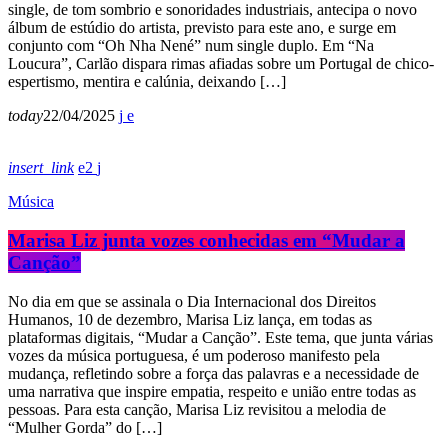
single, de tom sombrio e sonoridades industriais, antecipa o novo
álbum de estúdio do artista, previsto para este ano, e surge em
conjunto com “Oh Nha Nené” num single duplo. Em “Na
Loucura”, Carlão dispara rimas afiadas sobre um Portugal de chico-
espertismo, mentira e calúnia, deixando […]
today
22/04/2025
insert_link
2
Música
Marisa Liz junta vozes conhecidas em “Mudar a
Canção”
No dia em que se assinala o Dia Internacional dos Direitos
Humanos, 10 de dezembro, Marisa Liz lança, em todas as
plataformas digitais, “Mudar a Canção”. Este tema, que junta várias
vozes da música portuguesa, é um poderoso manifesto pela
mudança, refletindo sobre a força das palavras e a necessidade de
uma narrativa que inspire empatia, respeito e união entre todas as
pessoas. Para esta canção, Marisa Liz revisitou a melodia de
“Mulher Gorda” do […]