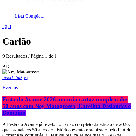
Free Your Mind
Prospa & Cloonee
Lista Completa
Carlão
9 Resultados / Página 1 de 1
AD
insert_link
Eventos
Festa do Avante 2026 anuncia cartaz completo dos
50 anos com Ney Matogrosso, Carolina Deslandes e
Bombino
A Festa do Avante já revelou o cartaz completo da edição de 2026,
que assinala os 50 anos do histórico evento organizado pelo Partido
Comunista Português. O festival realiza-se nos dias 4, 5 e 6 de