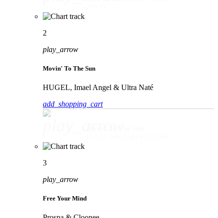
ANOTR
2
play_arrow
Movin' To The Sun
HUGEL, Imael Angel & Ultra Naté
add_shopping_cart
play_arrow
Movin' To The Sun
HUGEL, Imael Angel & Ultra Naté
3
play_arrow
Free Your Mind
Prospa & Cloonee