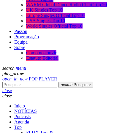
WARM Global Dance Radio Chart Top 20
UK Singles Top 10
Europe Singles Official Top 10
USA Singles Top 10
World Singles Official Top 10
Passou
Programação
Equipa
Sobre
Como nos ouvir
Estatuto Editorial
search
menu
play_arrow
open_in_new
POP PLAYER
search
Pesquisar
close
close
Início
NOTÍCIAS
Podcasts
Agenda
Top
FLUX Top 25