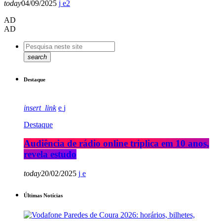
today
04/09/2025
2
AD
AD
search
Destaque
insert_link
Destaque
Audiência de rádio online triplica em 10 anos,
revela estudo
today
20/02/2025
Últimas Notícias