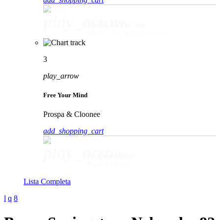
play_arrow
Movin' To The Sun
HUGEL, Imael Angel & Ultra Naté
3
play_arrow
Free Your Mind
Prospa & Cloonee
add_shopping_cart
play_arrow
Free Your Mind
Prospa & Cloonee
Lista Completa