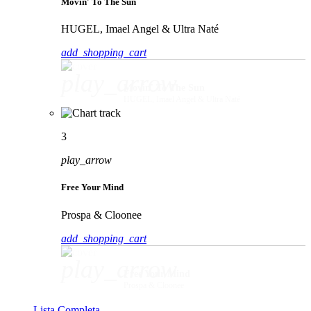
Movin' To The Sun
HUGEL, Imael Angel & Ultra Naté
add_shopping_cart
play_arrow
Movin' To The Sun
HUGEL, Imael Angel & Ultra Naté
3
play_arrow
Free Your Mind
Prospa & Cloonee
add_shopping_cart
play_arrow
Free Your Mind
Prospa & Cloonee
Lista Completa