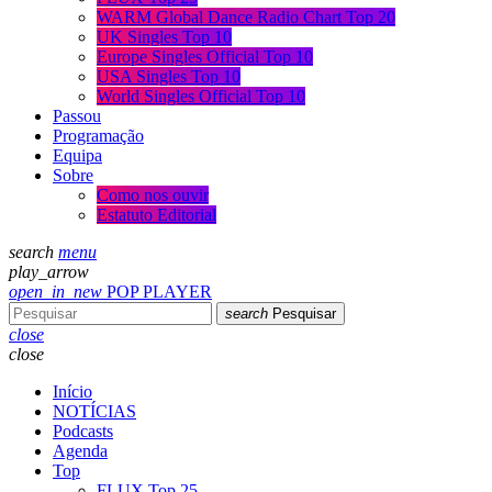
WARM Global Dance Radio Chart Top 20
UK Singles Top 10
Europe Singles Official Top 10
USA Singles Top 10
World Singles Official Top 10
Passou
Programação
Equipa
Sobre
Como nos ouvir
Estatuto Editorial
search
menu
play_arrow
open_in_new
POP PLAYER
search
Pesquisar
close
close
Início
NOTÍCIAS
Podcasts
Agenda
Top
FLUX Top 25