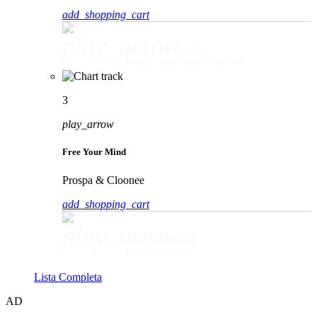
add_shopping_cart
play_arrow
Movin' To The Sun
HUGEL, Imael Angel & Ultra Naté
3
play_arrow
Free Your Mind
Prospa & Cloonee
add_shopping_cart
play_arrow
Free Your Mind
Prospa & Cloonee
Lista Completa
AD