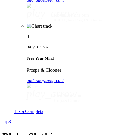
play_arrow
Movin' To The Sun
HUGEL, Imael Angel & Ultra Naté
3
play_arrow
Free Your Mind
Prospa & Cloonee
add_shopping_cart
play_arrow
Free Your Mind
Prospa & Cloonee
Lista Completa