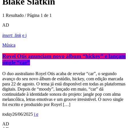
Blake Slatkin
1 Resultado / Página 1 de 1
AD
insert_link
Música
Royel Otis anunciam novo álbum “hickey” e lançam
single “car”
O duo australiano Royel Otis acaba de revelar “car”, o segundo
avanço do seu novo álbum de estúdio, hickey, com edição marcada
para 22 de agosto. O tema já está disponível em todas as plataformas
digitais. Depois de “moody”, lançado em maio, “car” dá
continuidade à identidade sonora do projeto: jangle pop com alma
melancólica, letras emotivas e um groove irresistível. O novo single
foi escrito e produzido por Royel […]
today
26/06/2025
AD