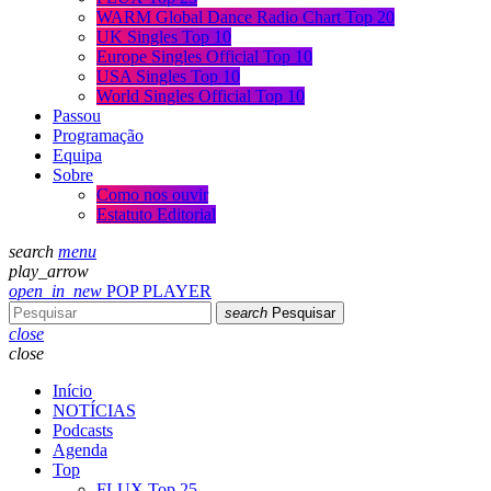
WARM Global Dance Radio Chart Top 20
UK Singles Top 10
Europe Singles Official Top 10
USA Singles Top 10
World Singles Official Top 10
Passou
Programação
Equipa
Sobre
Como nos ouvir
Estatuto Editorial
search
menu
play_arrow
open_in_new
POP PLAYER
search
Pesquisar
close
close
Início
NOTÍCIAS
Podcasts
Agenda
Top
FLUX Top 25