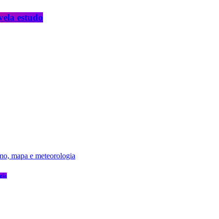
vela estudo
gia