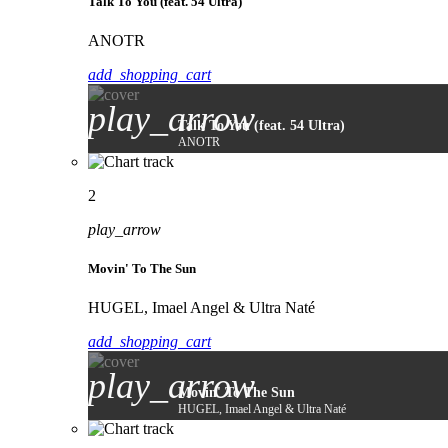
Talk To You (feat. 54 Ultra)
ANOTR
add_shopping_cart
play_arrow
Talk To You (feat. 54 Ultra)
ANOTR
2
play_arrow
Movin' To The Sun
HUGEL, Imael Angel & Ultra Naté
add_shopping_cart
play_arrow
Movin' To The Sun
HUGEL, Imael Angel & Ultra Naté