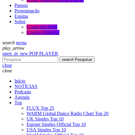
Passou
Programação
Equipa
Sobre
Como nos ouvir
Estatuto Editorial
search
menu
play_arrow
open_in_new
POP PLAYER
search
Pesquisar
close
close
Início
NOTÍCIAS
Podcasts
Agenda
Top
FLUX Top 25
WARM Global Dance Radio Chart Top 20
UK Singles Top 10
Europe Singles Official Top 10
USA Singles Top 10