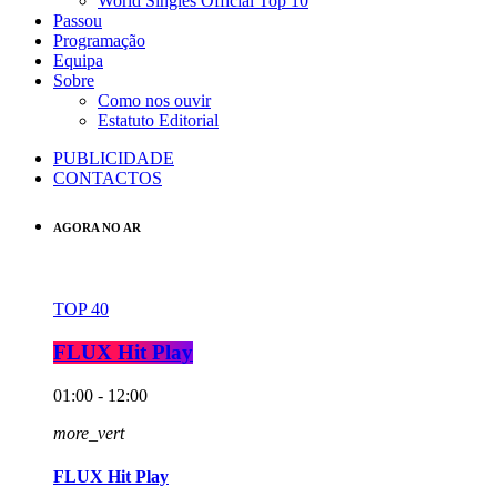
World Singles Official Top 10
Passou
Programação
Equipa
Sobre
Como nos ouvir
Estatuto Editorial
PUBLICIDADE
CONTACTOS
AGORA NO AR
TOP 40
FLUX Hit Play
01:00 - 12:00
more_vert
FLUX Hit Play