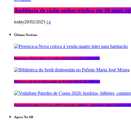
Audiência de rádio online triplica em 10 anos, re
today
20/02/2025
Últimas Notícias
Proença-a-Nova coloca à venda quatro lotes para habitação
Biblioteca da Sertã distinguida no Prémio Maria José Moura
Vodafone Paredes de Coura 2026: horários, bilhetes, campismo, mapa e meteorolo
Agora No AR