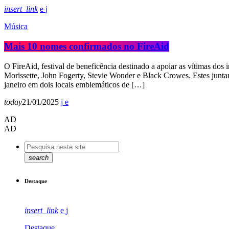
insert_link
Música
Mais 10 nomes confirmados no FireAid
O FireAid, festival de beneficência destinado a apoiar as vítimas do
Morissette, John Fogerty, Stevie Wonder e Black Crowes. Estes junta
janeiro em dois locais emblemáticos de […]
today
21/01/2025
AD
AD
search
Destaque
insert_link
Destaque