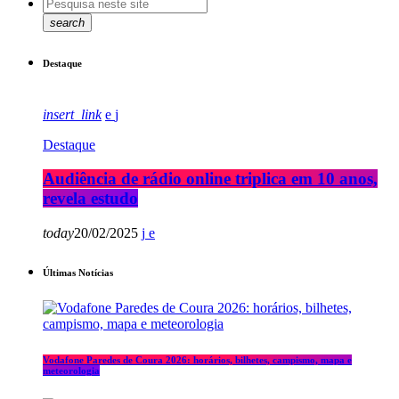
search
Destaque
insert_link
Destaque
Audiência de rádio online triplica em 10 anos,
revela estudo
today
20/02/2025
Últimas Notícias
Vodafone Paredes de Coura 2026: horários, bilhetes, campismo, mapa e
meteorologia