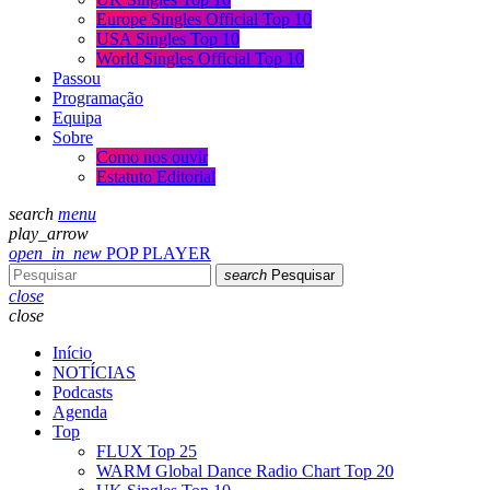
Europe Singles Official Top 10
USA Singles Top 10
World Singles Official Top 10
Passou
Programação
Equipa
Sobre
Como nos ouvir
Estatuto Editorial
search
menu
play_arrow
open_in_new
POP PLAYER
search
Pesquisar
close
close
Início
NOTÍCIAS
Podcasts
Agenda
Top
FLUX Top 25
WARM Global Dance Radio Chart Top 20