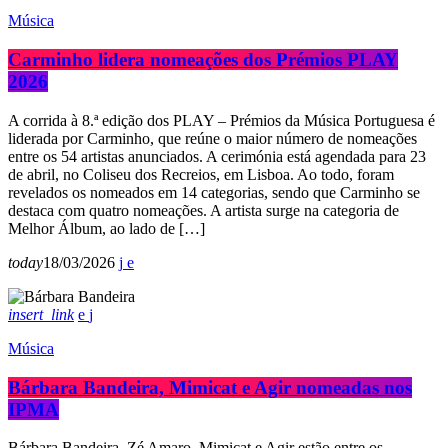
Música
Carminho lidera nomeações dos Prémios PLAY
2026
A corrida à 8.ª edição dos PLAY – Prémios da Música Portuguesa é
liderada por Carminho, que reúne o maior número de nomeações
entre os 54 artistas anunciados. A cerimónia está agendada para 23
de abril, no Coliseu dos Recreios, em Lisboa. Ao todo, foram
revelados os nomeados em 14 categorias, sendo que Carminho se
destaca com quatro nomeações. A artista surge na categoria de
Melhor Álbum, ao lado de […]
today
18/03/2026
insert_link
Música
Bárbara Bandeira, Mimicat e Agir nomeadas nos
IPMA
Bárbara Bandeira, Zé Amaro, Mimicat e Agir estão entre os