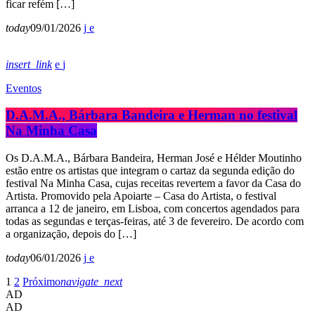
ficar refém […]
today
09/01/2026
insert_link
Eventos
D.A.M.A., Bárbara Bandeira e Herman no festival
Na Minha Casa
Os D.A.M.A., Bárbara Bandeira, Herman José e Hélder Moutinho
estão entre os artistas que integram o cartaz da segunda edição do
festival Na Minha Casa, cujas receitas revertem a favor da Casa do
Artista. Promovido pela Apoiarte – Casa do Artista, o festival
arranca a 12 de janeiro, em Lisboa, com concertos agendados para
todas as segundas e terças-feiras, até 3 de fevereiro. De acordo com
a organização, depois do […]
today
06/01/2026
1
2
Próximo
navigate_next
AD
AD