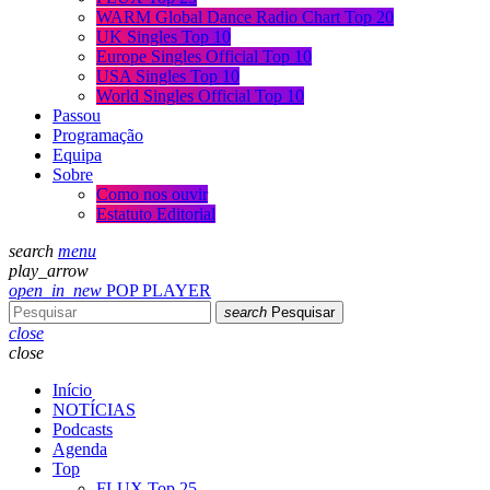
WARM Global Dance Radio Chart Top 20
UK Singles Top 10
Europe Singles Official Top 10
USA Singles Top 10
World Singles Official Top 10
Passou
Programação
Equipa
Sobre
Como nos ouvir
Estatuto Editorial
search
menu
play_arrow
open_in_new
POP PLAYER
search
Pesquisar
close
close
Início
NOTÍCIAS
Podcasts
Agenda
Top
FLUX Top 25