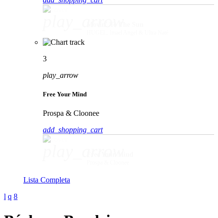
play_arrow
Movin' To The Sun
HUGEL, Imael Angel & Ultra Naté
3
play_arrow
Free Your Mind
Prospa & Cloonee
add_shopping_cart
play_arrow
Free Your Mind
Prospa & Cloonee
Lista Completa