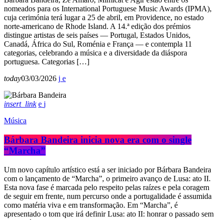
nomeados para os International Portuguese Music Awards (IPMA),
cuja cerimónia terá lugar a 25 de abril, em Providence, no estado
norte-americano de Rhode Island. A 14.ª edição dos prémios
distingue artistas de seis países — Portugal, Estados Unidos,
Canadá, África do Sul, Roménia e França — e contempla 11
categorias, celebrando a música e a diversidade da diáspora
portuguesa. Categorias […]
today
03/03/2026
insert_link
Música
Bárbara Bandeira inicia nova era com o single
“Marcha”
Um novo capítulo artístico está a ser iniciado por Bárbara Bandeira
com o lançamento de “Marcha”, o primeiro avanço de Lusa: ato II.
Esta nova fase é marcada pelo respeito pelas raízes e pela coragem
de seguir em frente, num percurso onde a portugalidade é assumida
como matéria viva e em transformação. Em “Marcha”, é
apresentado o tom que irá definir Lusa: ato II: honrar o passado sem