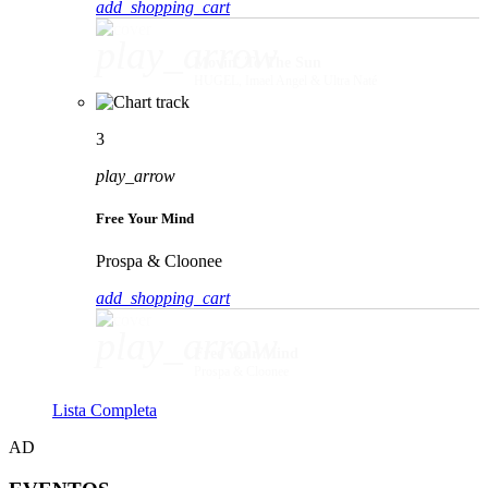
add_shopping_cart
play_arrow
Movin' To The Sun
HUGEL, Imael Angel & Ultra Naté
3
play_arrow
Free Your Mind
Prospa & Cloonee
add_shopping_cart
play_arrow
Free Your Mind
Prospa & Cloonee
Lista Completa
AD