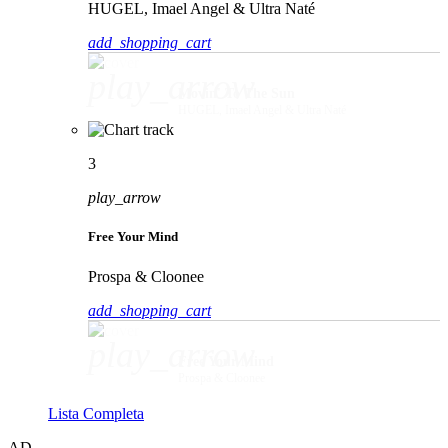
HUGEL, Imael Angel & Ultra Naté
add_shopping_cart
play_arrow
Movin' To The Sun
HUGEL, Imael Angel & Ultra Naté
3
play_arrow
Free Your Mind
Prospa & Cloonee
add_shopping_cart
play_arrow
Free Your Mind
Prospa & Cloonee
Lista Completa
AD