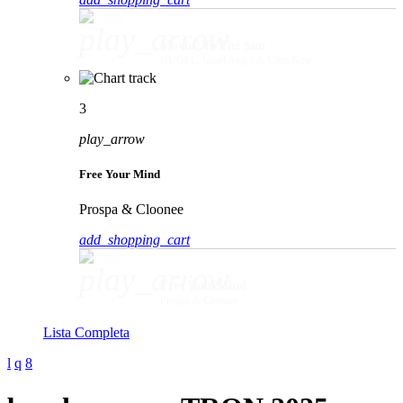
play_arrow
Movin' To The Sun
HUGEL, Imael Angel & Ultra Naté
3
play_arrow
Free Your Mind
Prospa & Cloonee
add_shopping_cart
play_arrow
Free Your Mind
Prospa & Cloonee
Lista Completa