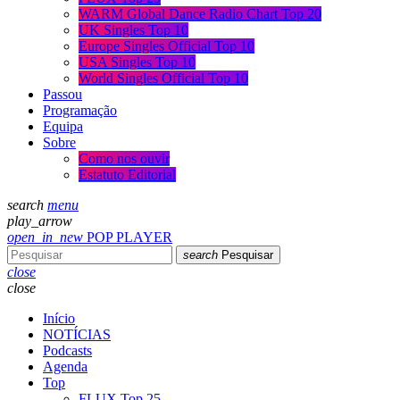
WARM Global Dance Radio Chart Top 20
UK Singles Top 10
Europe Singles Official Top 10
USA Singles Top 10
World Singles Official Top 10
Passou
Programação
Equipa
Sobre
Como nos ouvir
Estatuto Editorial
search
menu
play_arrow
open_in_new
POP PLAYER
search
Pesquisar
close
close
Início
NOTÍCIAS
Podcasts
Agenda
Top
FLUX Top 25