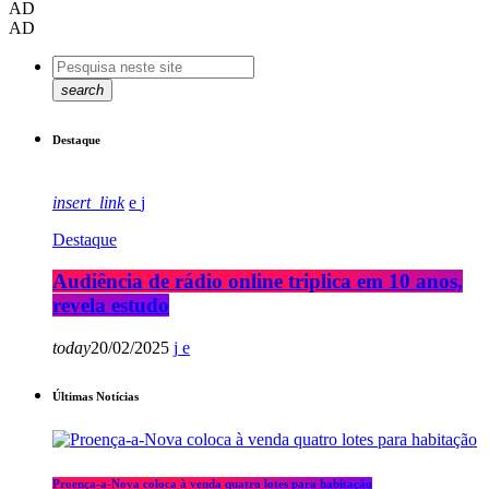
AD
AD
search
Destaque
insert_link
Destaque
Audiência de rádio online triplica em 10 anos,
revela estudo
today
20/02/2025
Últimas Notícias
Proença-a-Nova coloca à venda quatro lotes para habitação