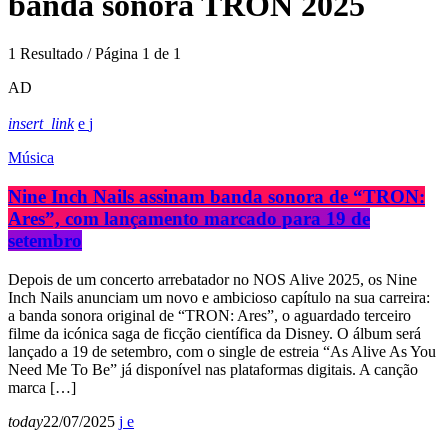
banda sonora TRON 2025
1 Resultado / Página 1 de 1
AD
insert_link
Música
Nine Inch Nails assinam banda sonora de “TRON:
Ares”, com lançamento marcado para 19 de
setembro
Depois de um concerto arrebatador no NOS Alive 2025, os Nine
Inch Nails anunciam um novo e ambicioso capítulo na sua carreira:
a banda sonora original de “TRON: Ares”, o aguardado terceiro
filme da icónica saga de ficção científica da Disney. O álbum será
lançado a 19 de setembro, com o single de estreia “As Alive As You
Need Me To Be” já disponível nas plataformas digitais. A canção
marca […]
today
22/07/2025