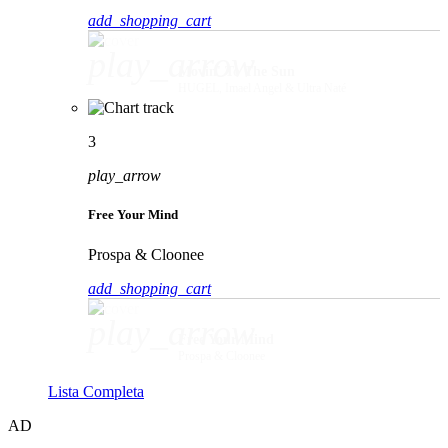
add_shopping_cart
play_arrow
Movin' To The Sun
HUGEL, Imael Angel & Ultra Naté
3
play_arrow
Free Your Mind
Prospa & Cloonee
add_shopping_cart
play_arrow
Free Your Mind
Prospa & Cloonee
Lista Completa
AD