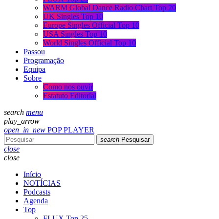
WARM Global Dance Radio Chart Top 20
UK Singles Top 10
Europe Singles Official Top 10
USA Singles Top 10
World Singles Official Top 10
Passou
Programação
Equipa
Sobre
Como nos ouvir
Estatuto Editorial
search
menu
play_arrow
open_in_new
POP PLAYER
search
Pesquisar
close
close
Início
NOTÍCIAS
Podcasts
Agenda
Top
FLUX Top 25