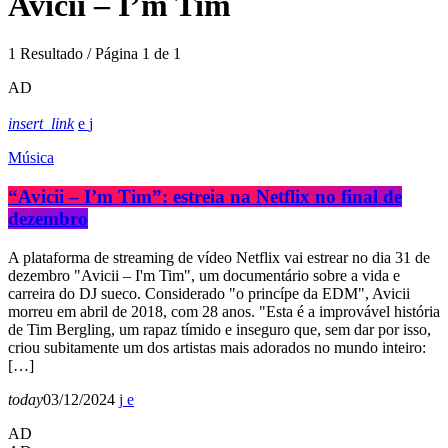
Avicii – I’m Tim
1 Resultado / Página 1 de 1
AD
insert_link
Música
“Avicii – I’m Tim”: estreia na Netflix no final de
dezembro
A plataforma de streaming de vídeo Netflix vai estrear no dia 31 de
dezembro "Avicii – I'm Tim", um documentário sobre a vida e
carreira do DJ sueco. Considerado "o princípe da EDM", Avicii
morreu em abril de 2018, com 28 anos. "Esta é a improvável história
de Tim Bergling, um rapaz tímido e inseguro que, sem dar por isso,
criou subitamente um dos artistas mais adorados no mundo inteiro:
[…]
today
03/12/2024
AD