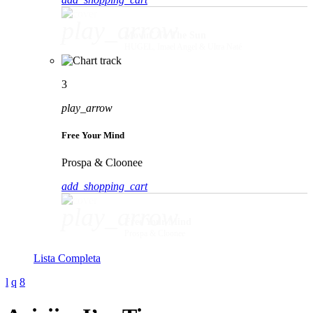
play_arrow
Movin' To The Sun
HUGEL, Imael Angel & Ultra Naté
3
play_arrow
Free Your Mind
Prospa & Cloonee
add_shopping_cart
play_arrow
Free Your Mind
Prospa & Cloonee
Lista Completa