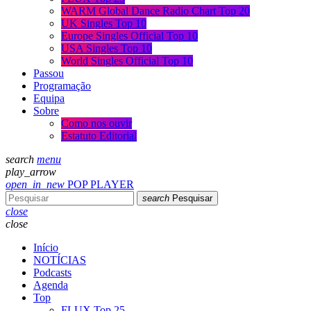
WARM Global Dance Radio Chart Top 20
UK Singles Top 10
Europe Singles Official Top 10
USA Singles Top 10
World Singles Official Top 10
Passou
Programação
Equipa
Sobre
Como nos ouvir
Estatuto Editorial
search
menu
play_arrow
open_in_new
POP PLAYER
search
Pesquisar
close
close
Início
NOTÍCIAS
Podcasts
Agenda
Top
FLUX Top 25