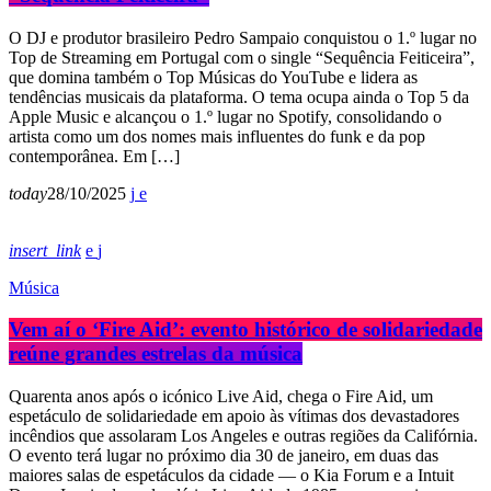
O DJ e produtor brasileiro Pedro Sampaio conquistou o 1.º lugar no
Top de Streaming em Portugal com o single “Sequência Feiticeira”,
que domina também o Top Músicas do YouTube e lidera as
tendências musicais da plataforma. O tema ocupa ainda o Top 5 da
Apple Music e alcançou o 1.º lugar no Spotify, consolidando o
artista como um dos nomes mais influentes do funk e da pop
contemporânea. Em […]
today
28/10/2025
insert_link
Música
Vem aí o ‘Fire Aid’: evento histórico de solidariedade
reúne grandes estrelas da música
Quarenta anos após o icónico Live Aid, chega o Fire Aid, um
espetáculo de solidariedade em apoio às vítimas dos devastadores
incêndios que assolaram Los Angeles e outras regiões da Califórnia.
O evento terá lugar no próximo dia 30 de janeiro, em duas das
maiores salas de espetáculos da cidade — o Kia Forum e a Intuit