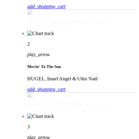
add_shopping_cart
play_arrow
Talk To You (feat. 54 Ultra)
ANOTR
2
play_arrow
Movin' To The Sun
HUGEL, Imael Angel & Ultra Naté
add_shopping_cart
play_arrow
Movin' To The Sun
HUGEL, Imael Angel & Ultra Naté
3
play_arrow