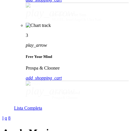
play_arrow
Movin' To The Sun
HUGEL, Imael Angel & Ultra Naté
3
play_arrow
Free Your Mind
Prospa & Cloonee
add_shopping_cart
play_arrow
Free Your Mind
Prospa & Cloonee
Lista Completa