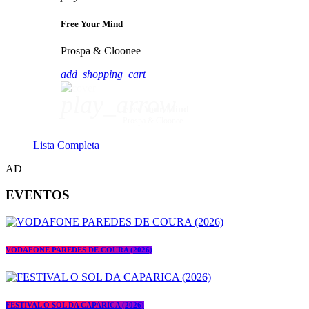
Free Your Mind
Prospa & Cloonee
add_shopping_cart
play_arrow
Free Your Mind
Prospa & Cloonee
Lista Completa
AD
EVENTOS
VODAFONE PAREDES DE COURA (2026)
FESTIVAL O SOL DA CAPARICA (2026)