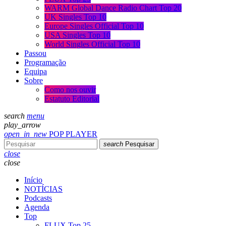
WARM Global Dance Radio Chart Top 20
UK Singles Top 10
Europe Singles Official Top 10
USA Singles Top 10
World Singles Official Top 10
Passou
Programação
Equipa
Sobre
Como nos ouvir
Estatuto Editorial
search
menu
play_arrow
open_in_new
POP PLAYER
search
Pesquisar
close
close
Início
NOTÍCIAS
Podcasts
Agenda
Top
FLUX Top 25