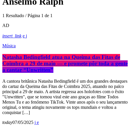
Anselmo Ralph
1 Resultado / Página 1 de 1
AD
insert_link
Música
Natasha Bedingfield atua na Queima das Fitas de
Coimbra a 29 de maio — e promete pôr toda a gente
a cantar “Unwritten”
A cantora britânica Natasha Bedingfield é um dos grandes destaques
do cartaz da Queima das Fitas de Coimbra 2025, atuando no palco
principal a 29 de maio. A artista regressa aos holofotes com o êxito
"Unwritten", que se tornou viral este ano graças ao filme Todos
Menos Tu e ao fenómeno TikTok. Vinte anos após o seu lançamento
original, o tema atingiu novamente os tops mundiais e voltou a
conquistar […]
today
07/05/2025