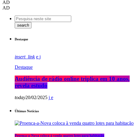
AD
AD
search
Destaque
insert_link
Destaque
Audiência de rádio online triplica em 10 anos,
revela estudo
today
20/02/2025
Últimas Notícias
Proença-a-Nova coloca à venda quatro lotes para habitação