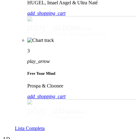
HUGEL, Imael Angel & Ultra Naté
add_shopping_cart
play_arrow
Movin' To The Sun
HUGEL, Imael Angel & Ultra Naté
3
play_arrow
Free Your Mind
Prospa & Cloonee
add_shopping_cart
play_arrow
Free Your Mind
Prospa & Cloonee
Lista Completa
AD