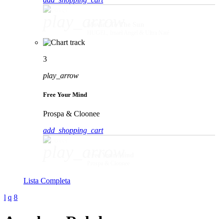
play_arrow
Movin' To The Sun
HUGEL, Imael Angel & Ultra Naté
3
play_arrow
Free Your Mind
Prospa & Cloonee
add_shopping_cart
play_arrow
Free Your Mind
Prospa & Cloonee
Lista Completa