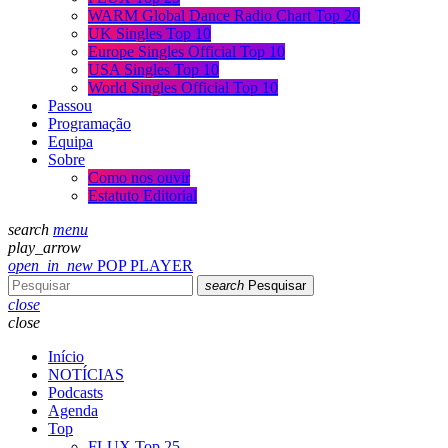
WARM Global Dance Radio Chart Top 20
UK Singles Top 10
Europe Singles Official Top 10
USA Singles Top 10
World Singles Official Top 10
Passou
Programação
Equipa
Sobre
Como nos ouvir
Estatuto Editorial
search
menu
play_arrow
open_in_new
POP PLAYER
search
Pesquisar
close
close
Início
NOTÍCIAS
Podcasts
Agenda
Top
FLUX Top 25