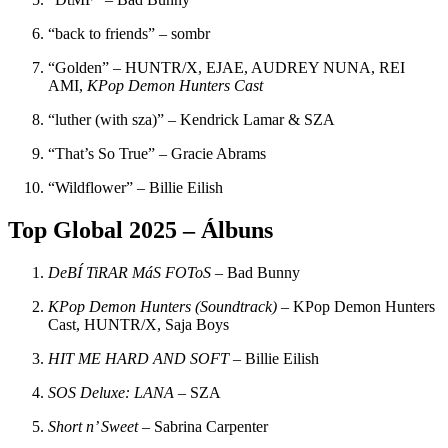
“back to friends” – sombr
“Golden” – HUNTR/X, EJAE, AUDREY NUNA, REI
AMI,
KPop Demon Hunters Cast
“luther (with sza)” – Kendrick Lamar & SZA
“That’s So True” – Gracie Abrams
“Wildflower” – Billie Eilish
Top Global 2025 – Álbuns
DeBÍ TiRAR MáS FOToS
– Bad Bunny
KPop Demon Hunters (Soundtrack)
– KPop Demon Hunters
Cast, HUNTR/X, Saja Boys
HIT ME HARD AND SOFT
– Billie Eilish
SOS Deluxe: LANA
– SZA
Short n’ Sweet
– Sabrina Carpenter