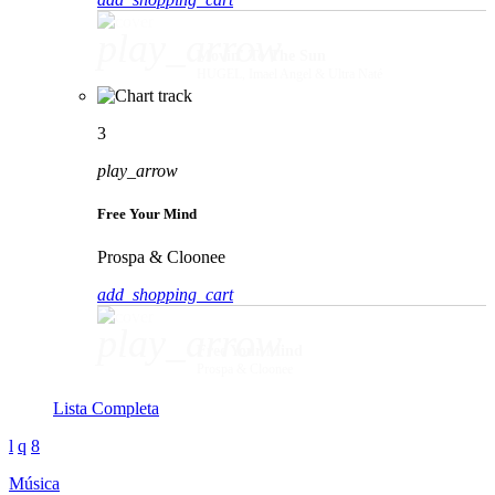
play_arrow
Movin' To The Sun
HUGEL, Imael Angel & Ultra Naté
3
play_arrow
Free Your Mind
Prospa & Cloonee
add_shopping_cart
play_arrow
Free Your Mind
Prospa & Cloonee
Lista Completa
Música