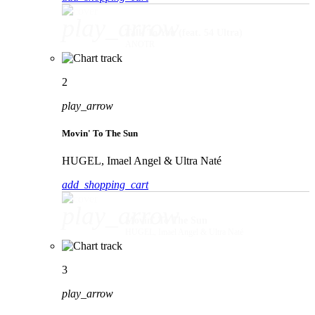
play_arrow
Talk To You (feat. 54 Ultra)
ANOTR
2
play_arrow
Movin' To The Sun
HUGEL, Imael Angel & Ultra Naté
add_shopping_cart
play_arrow
Movin' To The Sun
HUGEL, Imael Angel & Ultra Naté
3
play_arrow