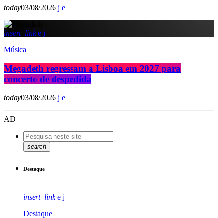
today
03/08/2026
insert_link
Música
Megadeth regressam a Lisboa em 2027 para
concerto de despedida
today
03/08/2026
AD
search
Destaque
insert_link
Destaque