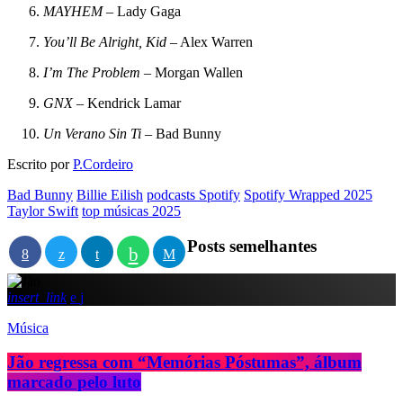
MAYHEM
– Lady Gaga
You’ll Be Alright, Kid
– Alex Warren
I’m The Problem
– Morgan Wallen
GNX
– Kendrick Lamar
Un Verano Sin Ti
– Bad Bunny
Escrito por
P.Cordeiro
Bad Bunny
Billie Eilish
podcasts Spotify
Spotify Wrapped 2025
Taylor Swift
top músicas 2025
Posts semelhantes
insert_link
Música
Jão regressa com “Memórias Póstumas”, álbum
marcado pelo luto