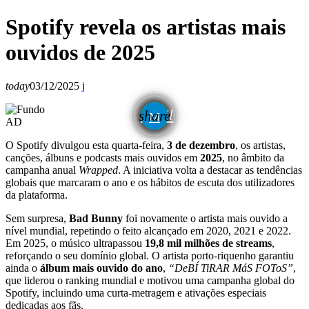
Spotify revela os artistas mais
ouvidos de 2025
today
03/12/2025
email
share
AD
O Spotify divulgou esta quarta-feira,
3 de dezembro
, os artistas,
canções, álbuns e podcasts mais ouvidos em
2025
, no âmbito da
campanha anual
Wrapped
. A iniciativa volta a destacar as tendências
globais que marcaram o ano e os hábitos de escuta dos utilizadores
da plataforma.
Sem surpresa,
Bad Bunny
foi novamente o artista mais ouvido a
nível mundial, repetindo o feito alcançado em 2020, 2021 e 2022.
Em 2025, o músico ultrapassou
19,8 mil milhões de streams
,
reforçando o seu domínio global. O artista porto-riquenho garantiu
ainda o
álbum mais ouvido do ano
,
“DeBÍ TiRAR MáS FOToS”
,
que liderou o ranking mundial e motivou uma campanha global do
Spotify, incluindo uma curta-metragem e ativações especiais
dedicadas aos fãs.