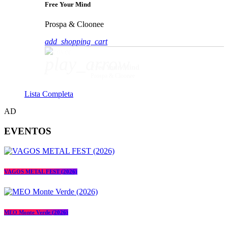
Free Your Mind
Prospa & Cloonee
add_shopping_cart
play_arrow
Free Your Mind
Prospa & Cloonee
Lista Completa
AD
EVENTOS
VAGOS METAL FEST (2026)
MEO Monte Verde (2026)