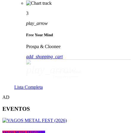
3
play_arrow
Free Your Mind
Prospa & Cloonee
add_shopping_cart
play_arrow
Free Your Mind
Prospa & Cloonee
Lista Completa
AD
EVENTOS
VAGOS METAL FEST (2026)