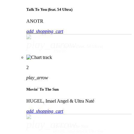
Talk To You (feat. 54 Ultra)
ANOTR
add_shopping_cart
play_arrow
Talk To You (feat. 54 Ultra)
ANOTR
2
play_arrow
Movin' To The Sun
HUGEL, Imael Angel & Ultra Naté
add_shopping_cart
play_arrow
Movin' To The Sun
HUGEL, Imael Angel & Ultra Naté