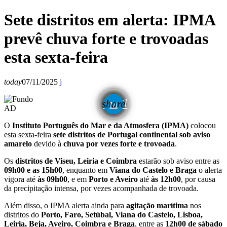
Sete distritos em alerta: IPMA
prevê chuva forte e trovoadas
esta sexta-feira
today
07/11/2025
email
share
AD
O
Instituto Português do Mar e da Atmosfera (IPMA)
colocou
esta sexta-feira
sete distritos de Portugal continental sob aviso
amarelo
devido à
chuva por vezes forte e trovoada
.
Os
distritos de Viseu, Leiria e Coimbra
estarão sob aviso entre as
09h00 e as 15h00
, enquanto em
Viana do Castelo e Braga
o alerta
vigora até
às 09h00
, e em
Porto e Aveiro
até
às 12h00
, por causa
da precipitação intensa, por vezes acompanhada de trovoada.
Além disso, o IPMA alerta ainda para
agitação marítima
nos
distritos do
Porto, Faro, Setúbal, Viana do Castelo, Lisboa,
Leiria, Beja, Aveiro, Coimbra e Braga
, entre as
12h00 de sábado