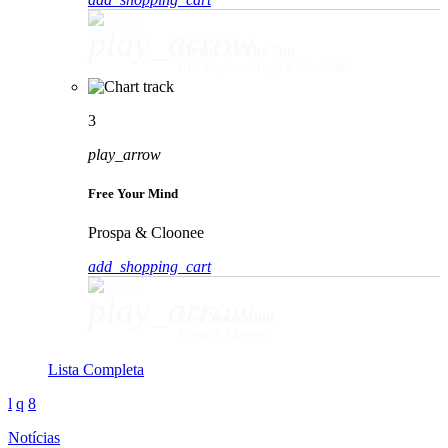
play_arrow
Movin' To The Sun
HUGEL, Imael Angel & Ultra Naté
3
play_arrow
Free Your Mind
Prospa & Cloonee
add_shopping_cart
play_arrow
Free Your Mind
Prospa & Cloonee
Lista Completa
Notícias