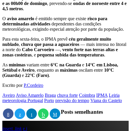
e as 00h00 de domingo
, prevendo-se
ondas de noroeste entre 4 e
4,5 metros
.
O
aviso amarelo
é emitido sempre que existe
risco para
determinadas atividades
dependentes das condições
meteorológicas, exigindo especial atenção por parte da população.
Para esta sexta-feira, o IPMA prevê
céu geralmente muito
nublado
,
chuva que passa a aguaceiros
— mais intensa no litoral
a norte do
Cabo Carvoeiro
—,
vento forte nas terras altas e
zonas costeiras
, e
pequena subida das temperaturas
.
As
mínimas
variam entre
6°C na Guarda
e
14°C em Lisboa,
Setúbal e Aveiro
, enquanto as
máximas
oscilam entre
10°C
(Guarda)
e
22°C (Faro)
.
Escrito por
P.Cordeiro
Aveiro
Aviso Amarelo
Braga
chuva forte
Coimbra
IPMA
Leiria
meteorologia Portugal
Porto
previsão do tempo
Viana do Castelo
Posts semelhantes
insert_link