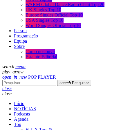
WARM Global Dance Radio Chart Top 20
UK Singles Top 10
Europe Singles Official Top 10
USA Singles Top 10
World Singles Official Top 10
Passou
Programação
Equipa
Sobre
Como nos ouvir
Estatuto Editorial
search
menu
play_arrow
open_in_new
POP PLAYER
search
Pesquisar
close
close
Início
NOTÍCIAS
Podcasts
Agenda
Top
FLUX Top 25