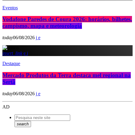
Eventos
Vodafone Paredes de Coura 2026: horários, bilhetes,
campismo, mapa e meteorologia
today
06/08/2026
insert_link
Destaque
Mercado Produtos da Terra destaca mel regional na
Sertã
today
06/08/2026
AD
search