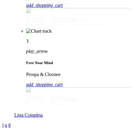
add_shopping_cart
play_arrow
Movin' To The Sun
HUGEL, Imael Angel & Ultra Naté
3
play_arrow
Free Your Mind
Prospa & Cloonee
add_shopping_cart
play_arrow
Free Your Mind
Prospa & Cloonee
Lista Completa