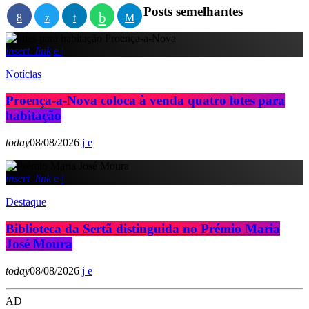
Posts semelhantes
insert_link
Notícias
Proença-a-Nova coloca à venda quatro lotes para
habitação
today
08/08/2026
insert_link
Destaque
Biblioteca da Sertã distinguida no Prémio Maria
José Moura
today
08/08/2026
AD