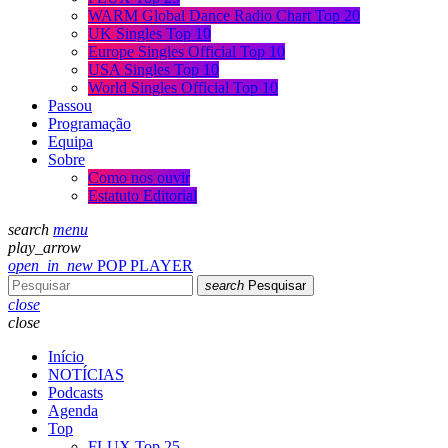
WARM Global Dance Radio Chart Top 20
UK Singles Top 10
Europe Singles Official Top 10
USA Singles Top 10
World Singles Official Top 10
Passou
Programação
Equipa
Sobre
Como nos ouvir
Estatuto Editorial
search
menu
play_arrow
open_in_new
POP PLAYER
search
Pesquisar
close
close
Início
NOTÍCIAS
Podcasts
Agenda
Top
FLUX Top 25