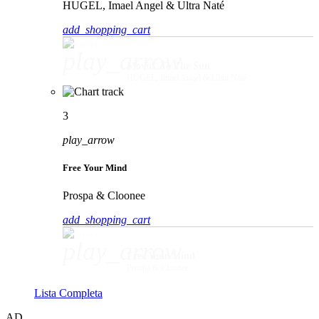
HUGEL, Imael Angel & Ultra Naté
add_shopping_cart
play_arrow
Movin' To The Sun
HUGEL, Imael Angel & Ultra Naté
3
play_arrow
Free Your Mind
Prospa & Cloonee
add_shopping_cart
play_arrow
Free Your Mind
Prospa & Cloonee
Lista Completa
AD