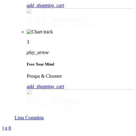
add_shopping_cart
play_arrow
Movin' To The Sun
HUGEL, Imael Angel & Ultra Naté
3
play_arrow
Free Your Mind
Prospa & Cloonee
add_shopping_cart
play_arrow
Free Your Mind
Prospa & Cloonee
Lista Completa