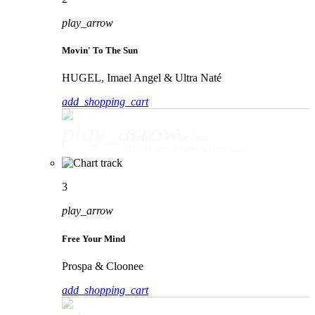
play_arrow
Movin' To The Sun
HUGEL, Imael Angel & Ultra Naté
add_shopping_cart
play_arrow
Movin' To The Sun
HUGEL, Imael Angel & Ultra Naté
3
play_arrow
Free Your Mind
Prospa & Cloonee
add_shopping_cart