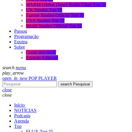
WARM Global Dance Radio Chart Top 20
UK Singles Top 10
Europe Singles Official Top 10
USA Singles Top 10
World Singles Official Top 10
Passou
Programação
Equipa
Sobre
Como nos ouvir
Estatuto Editorial
search
menu
play_arrow
open_in_new
POP PLAYER
search
Pesquisar
close
close
Início
NOTÍCIAS
Podcasts
Agenda
Top
FLUX Top 25