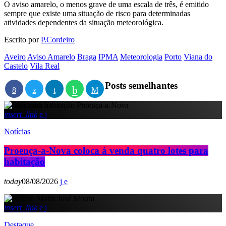
O aviso amarelo, o menos grave de uma escala de três, é emitido
sempre que existe uma situação de risco para determinadas
atividades dependentes da situação meteorológica.
Escrito por
P.Cordeiro
Aveiro
Aviso Amarelo
Braga
IPMA
Meteorologia
Porto
Viana do
Castelo
Vila Real
Posts semelhantes
insert_link
Notícias
Proença-a-Nova coloca à venda quatro lotes para
habitação
today
08/08/2026
insert_link
Destaque