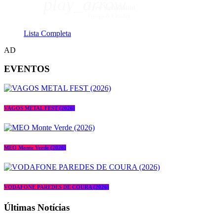
play_arrow
Free Your Mind
Prospa & Cloonee
Lista Completa
AD
EVENTOS
VAGOS METAL FEST (2026)
MEO Monte Verde (2026)
VODAFONE PAREDES DE COURA (2026)
Últimas Notícias