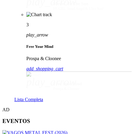
play_arrow
Movin' To The Sun
HUGEL, Imael Angel & Ultra Naté
3
play_arrow
Free Your Mind
Prospa & Cloonee
add_shopping_cart
play_arrow
Free Your Mind
Prospa & Cloonee
Lista Completa
AD
EVENTOS