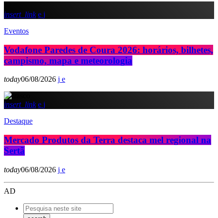
insert_link
Eventos
Vodafone Paredes de Coura 2026: horários, bilhetes,
campismo, mapa e meteorologia
today
06/08/2026
insert_link
Destaque
Mercado Produtos da Terra destaca mel regional na
Sertã
today
06/08/2026
AD