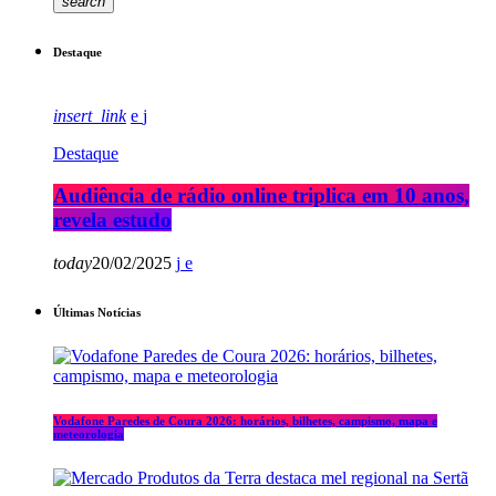
search
Destaque
insert_link
Destaque
Audiência de rádio online triplica em 10 anos,
revela estudo
today
20/02/2025
Últimas Notícias
Vodafone Paredes de Coura 2026: horários, bilhetes, campismo, mapa e
meteorologia