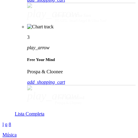
play_arrow
Movin' To The Sun
HUGEL, Imael Angel & Ultra Naté
3
play_arrow
Free Your Mind
Prospa & Cloonee
add_shopping_cart
play_arrow
Free Your Mind
Prospa & Cloonee
Lista Completa
Música