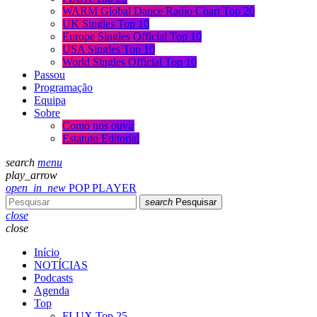
WARM Global Dance Radio Chart Top 20
UK Singles Top 10
Europe Singles Official Top 10
USA Singles Top 10
World Singles Official Top 10
Passou
Programação
Equipa
Sobre
Como nos ouvir
Estatuto Editorial
search
menu
play_arrow
open_in_new
POP PLAYER
search
Pesquisar
close
close
Início
NOTÍCIAS
Podcasts
Agenda
Top
FLUX Top 25