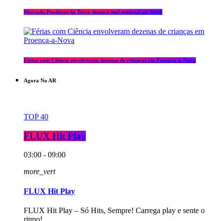
Mercado Produtos da Terra destaca mel regional na Sertã
Férias com Ciência envolveram dezenas de crianças em Proença-a-Nova
Agora No AR
TOP 40
FLUX Hit Play
03:00 - 09:00
more_vert
FLUX Hit Play
FLUX Hit Play – Só Hits, Sempre! Carrega play e sente o
ritmo!