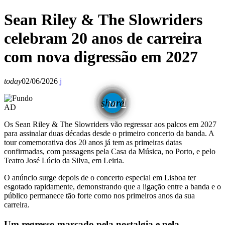
Sean Riley & The Slowriders
celebram 20 anos de carreira
com nova digressão em 2027
today
02/06/2026
email
share
AD
Os Sean Riley & The Slowriders vão regressar aos palcos em 2027
para assinalar duas décadas desde o primeiro concerto da banda. A
tour comemorativa dos 20 anos já tem as primeiras datas
confirmadas, com passagens pela Casa da Música, no Porto, e pelo
Teatro José Lúcio da Silva, em Leiria.
O anúncio surge depois de o concerto especial em Lisboa ter
esgotado rapidamente, demonstrando que a ligação entre a banda e o
público permanece tão forte como nos primeiros anos da sua
carreira.
Um regresso marcado pela nostalgia e pela