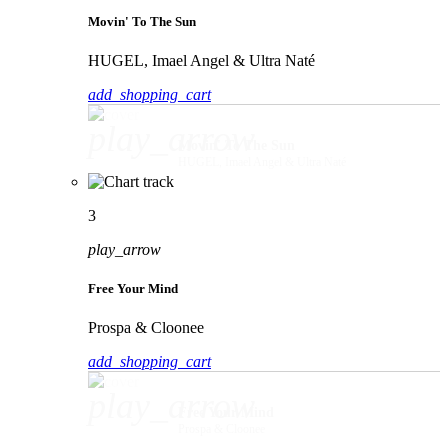
Movin' To The Sun
HUGEL, Imael Angel & Ultra Naté
add_shopping_cart
play_arrow
Movin' To The Sun
HUGEL, Imael Angel & Ultra Naté
3
play_arrow
Free Your Mind
Prospa & Cloonee
add_shopping_cart
play_arrow
Free Your Mind
Prospa & Cloonee