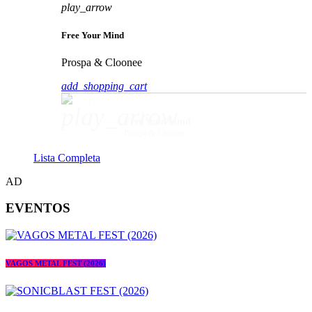
play_arrow
Free Your Mind
Prospa & Cloonee
add_shopping_cart
play_arrow
Free Your Mind
Prospa & Cloonee
Lista Completa
AD
EVENTOS
VAGOS METAL FEST (2026)