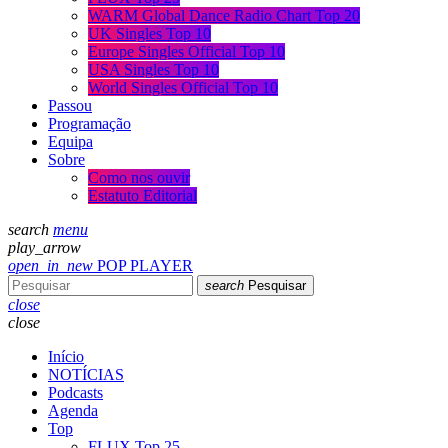
WARM Global Dance Radio Chart Top 20
UK Singles Top 10
Europe Singles Official Top 10
USA Singles Top 10
World Singles Official Top 10
Passou
Programação
Equipa
Sobre
Como nos ouvir
Estatuto Editorial
search
menu
play_arrow
open_in_new
POP PLAYER
search
Pesquisar
close
close
Início
NOTÍCIAS
Podcasts
Agenda
Top
FLUX Top 25