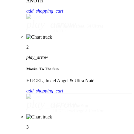
ANOTR
add_shopping_cart
play_arrow
Talk To You (feat. 54 Ultra)
ANOTR
2
play_arrow
Movin' To The Sun
HUGEL, Imael Angel & Ultra Naté
add_shopping_cart
play_arrow
Movin' To The Sun
HUGEL, Imael Angel & Ultra Naté
3