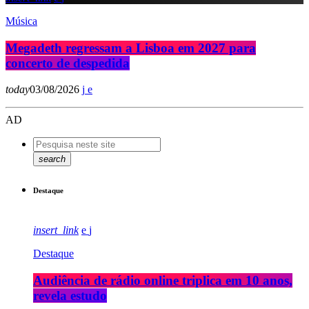
Música
Megadeth regressam a Lisboa em 2027 para
concerto de despedida
today
03/08/2026
AD
search
Destaque
insert_link
Destaque
Audiência de rádio online triplica em 10 anos,
revela estudo