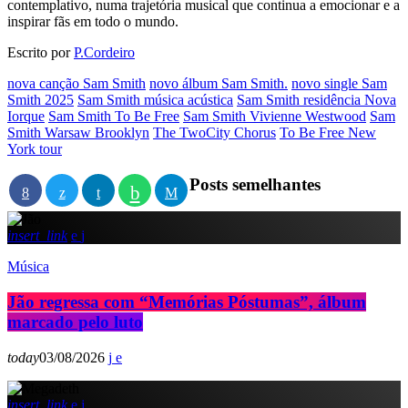
contemplativo, numa trajetória musical que continua a emocionar e a
inspirar fãs em todo o mundo.
Escrito por
P.Cordeiro
nova canção Sam Smith
novo álbum Sam Smith.
novo single Sam
Smith 2025
Sam Smith música acústica
Sam Smith residência Nova
Iorque
Sam Smith To Be Free
Sam Smith Vivienne Westwood
Sam
Smith Warsaw Brooklyn
The TwoCity Chorus
To Be Free New
York tour
Posts semelhantes
insert_link
Música
Jão regressa com “Memórias Póstumas”, álbum
marcado pelo luto
today
03/08/2026
insert_link