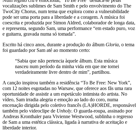
Num registo cru e emocional, “To Be Free” destaca-se pelas
vocalizações sublimes de Sam Smith e pelo envolvimento do The
TwoCity Chorus, num tema que explora como a vulnerabilidade
pode ser uma porta para a liberdade e a coragem. A música foi
coescrita e produzida por Simon Aldred, colaborador de longa data,
e representa, segundo Sam, uma performance “em estado puro, voz
e guitarra, gravada numa só tomada”.
Escrito há cinco anos, durante a produção do álbum
Gloria
, o tema
foi guardado por Sam até ao momento certo:
“Sabia que não pertencia àquele álbum. Esta música
nasceu num período da minha vida em que me tornei
verdadeiramente livre dentro de mim”, partilhou.
A canção inspirou também a residência “To Be Free: New York”,
com 12 noites esgotadas no Warsaw, que oferece aos fãs uma rara
oportunidade de assistir a um espetáculo intimista do artista. No
vídeo, Sam irradia alegria e emoção ao lado do coro, numa
encenação dirigida pelo coletivo francês (LA)HORDE, responsável
também pelo videoclipe de
Unholy
. O guarda-roupa, assinado por
Andreas Kronthaler para Vivienne Westwood, sublinha o regresso
de Sam a uma estética clássica, ligada à narrativa de aceitação e
liberdade interior.