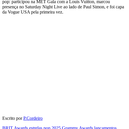
pop: participou na MET Gala com a Louis Vuitton, marcou
presença no Saturday Night Live ao lado de Paul Simon, e foi capa
da Vogue USA pela primeira vez.
Escrito por
P.Cordeiro
BRIT Awards
estrelas pop 2025
Grammy Awards
lançamentos