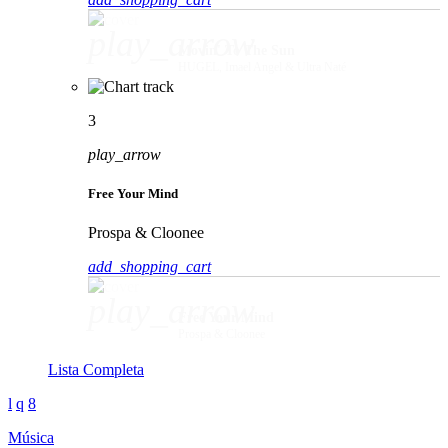
play_arrow
Movin' To The Sun
HUGEL, Imael Angel & Ultra Naté
3
play_arrow
Free Your Mind
Prospa & Cloonee
add_shopping_cart
play_arrow
Free Your Mind
Prospa & Cloonee
Lista Completa
Música