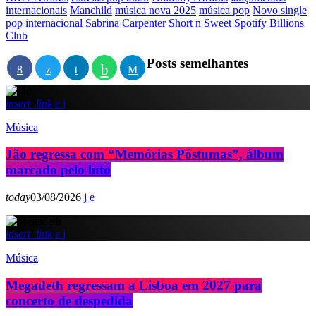
internacionais
Manchild
música nova 2025
música pop
Novo single
pop internacional
Sabrina Carpenter
Short n Sweet
Spotify Billions
Club
Posts semelhantes
insert_link
Música
Jão regressa com “Memórias Póstumas”, álbum
marcado pelo luto
today
03/08/2026
insert_link
Música
Megadeth regressam a Lisboa em 2027 para
concerto de despedida