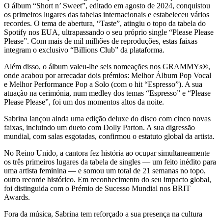
O álbum “Short n’ Sweet”, editado em agosto de 2024, conquistou
os primeiros lugares das tabelas internacionais e estabeleceu vários
recordes. O tema de abertura, “Taste”, atingiu o topo da tabela do
Spotify nos EUA, ultrapassando o seu próprio single “Please Please
Please”. Com mais de mil milhões de reproduções, estas faixas
integram o exclusivo “Billions Club” da plataforma.
Além disso, o álbum valeu-lhe seis nomeações nos GRAMMYs®,
onde acabou por arrecadar dois prémios: Melhor Álbum Pop Vocal
e Melhor Performance Pop a Solo (com o hit “Espresso”). A sua
atuação na cerimónia, num medley dos temas “Espresso” e “Please
Please Please”, foi um dos momentos altos da noite.
Sabrina lançou ainda uma edição deluxe do disco com cinco novas
faixas, incluindo um dueto com Dolly Parton. A sua digressão
mundial, com salas esgotadas, confirmou o estatuto global da artista.
No Reino Unido, a cantora fez história ao ocupar simultaneamente
os três primeiros lugares da tabela de singles — um feito inédito para
uma artista feminina — e somou um total de 21 semanas no topo,
outro recorde histórico. Em reconhecimento do seu impacto global,
foi distinguida com o Prémio de Sucesso Mundial nos BRIT
Awards.
Fora da música, Sabrina tem reforçado a sua presença na cultura