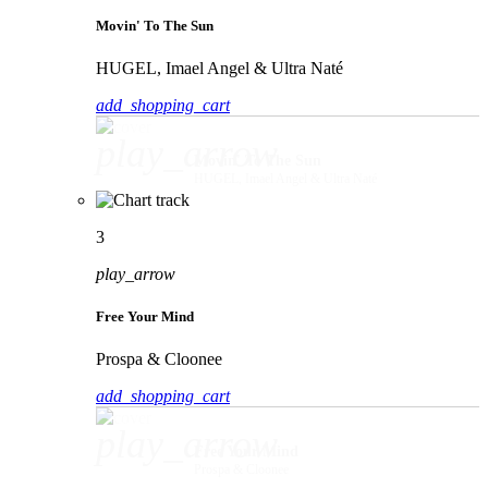
Movin' To The Sun
HUGEL, Imael Angel & Ultra Naté
add_shopping_cart
play_arrow
Movin' To The Sun
HUGEL, Imael Angel & Ultra Naté
3
play_arrow
Free Your Mind
Prospa & Cloonee
add_shopping_cart
play_arrow
Free Your Mind
Prospa & Cloonee