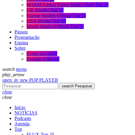
WARM Global Dance Radio Chart Top 20
UK Singles Top 10
Europe Singles Official Top 10
USA Singles Top 10
World Singles Official Top 10
Passou
Programação
Equipa
Sobre
Como nos ouvir
Estatuto Editorial
search
menu
play_arrow
open_in_new
POP PLAYER
search
Pesquisar
close
close
Início
NOTÍCIAS
Podcasts
Agenda
Top
FLUX Top 25