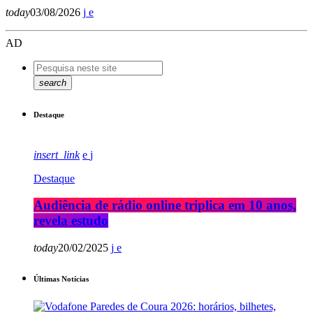
today
03/08/2026
AD
search
Destaque
insert_link
Destaque
Audiência de rádio online triplica em 10 anos,
revela estudo
today
20/02/2025
Últimas Notícias