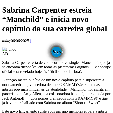
Sabrina Carpenter estreia
“Manchild” e inicia novo
capítulo da sua carreira global
today
06/06/2025
email
share
AD
Sabrina Carpenter está de volta com novo single “Manchild”, que já
se encontra disponível em todas as plataformas digitais. O videoclipe
oficial será revelado hoje, às 15h (hora de Lisboa).
A canção marca o início de um novo capítulo para a superestrela
norte-americana, vencedora de dois GRAMMYs® e uma das
artistas pop mais influentes da atualidade. “Manchild” foi escrita em
parceria com Amy Allen, sua colaboradora habitual, e produzida por
Jack Antonoff — dois nomes premiados com GRAMMYs® e que
já haviam trabalhado com Sabrina no álbum “Short n’ Sweet”.
Este novo lançamento surge após um ano memorável para a artista.