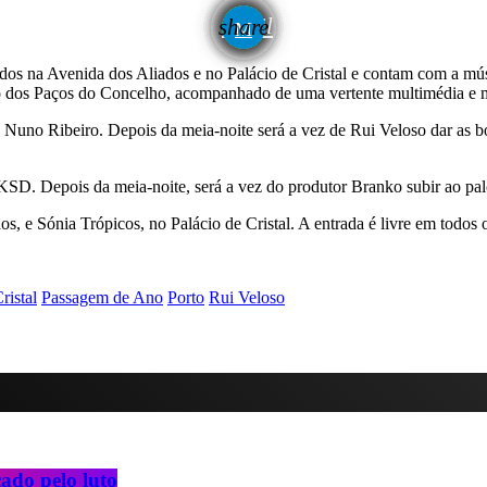
email
share
lados na Avenida dos Aliados e no Palácio de Cristal e contam com a 
fício dos Paços do Concelho, acompanhado de uma vertente multimédia e 
e Nuno Ribeiro. Depois da meia-noite será a vez de Rui Veloso dar as b
SD. Depois da meia-noite, será a vez do produtor Branko subir ao pal
, e Sónia Trópicos, no Palácio de Cristal. A entrada é livre em todos o
ristal
Passagem de Ano
Porto
Rui Veloso
ado pelo luto