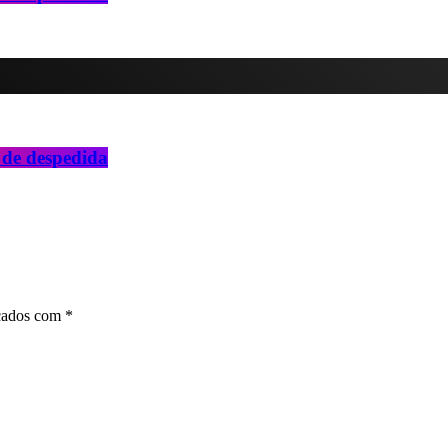
 de despedida
rcados com *