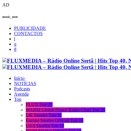
AD
music_note
PUBLICIDADE
CONTACTOS
Início
NOTÍCIAS
Podcasts
Agenda
Top
FLUX Top 25
WARM Global Dance Radio Chart Top 20
UK Singles Top 10
Europe Singles Official Top 10
USA Singles Top 10
World Singles Official Top 10