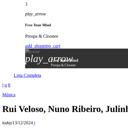
3
play_arrow
Free Your Mind
Prospa & Cloonee
add_shopping_cart
play_arrow
Free Your Mind
Prospa & Cloonee
Lista Completa
Música
Rui Veloso, Nuno Ribeiro, Juli
today
13/12/2024