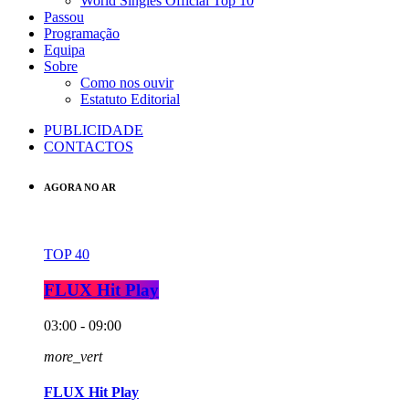
World Singles Official Top 10
Passou
Programação
Equipa
Sobre
Como nos ouvir
Estatuto Editorial
PUBLICIDADE
CONTACTOS
AGORA NO AR
TOP 40
FLUX Hit Play
03:00 - 09:00
more_vert
FLUX Hit Play