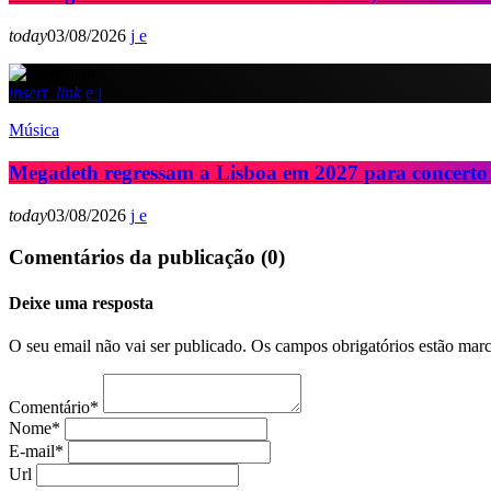
today
03/08/2026
insert_link
Música
Megadeth regressam a Lisboa em 2027 para concerto
today
03/08/2026
Comentários da publicação (0)
Deixe uma resposta
O seu email não vai ser publicado. Os campos obrigatórios estão ma
Comentário*
Nome*
E-mail*
Url