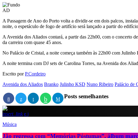
AD
A Passagem de Ano do Porto volta a dividir-se em dois palcos, insta
noite, o espetáculo de fogo de artifício será lançado a partir do edi
A Avenida dos Aliados contará, a partir das 22h00, com o concerto d
da carreira com quase 45 anos.
No Palácio de Cristal, a noite começa também às 22h00 com Julinho K
A noite termina com DJ sets de Carolina Torres, na Avenida dos Aliados
Escrito por
P.Cordeiro
Avenida dos Aliados
Branko
Julinho KSD
Nuno Ribeiro
Palácio de C
Posts semelhantes
insert_link
Música
Jão regressa com “Memórias Póstumas”, álbum marc