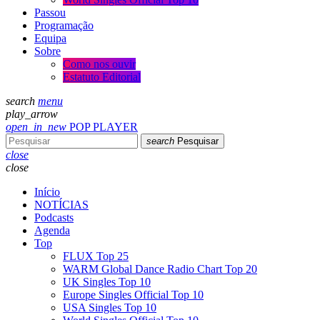
Passou
Programação
Equipa
Sobre
Como nos ouvir
Estatuto Editorial
search
menu
play_arrow
open_in_new
POP PLAYER
search
Pesquisar
close
close
Início
NOTÍCIAS
Podcasts
Agenda
Top
FLUX Top 25
WARM Global Dance Radio Chart Top 20
UK Singles Top 10
Europe Singles Official Top 10
USA Singles Top 10