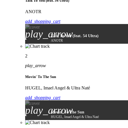
Talk To You (feat. 54 Ultra)
ANOTR
add_shopping_cart
play_arrow
Talk To You (feat. 54 Ultra)
ANOTR
2
play_arrow
Movin' To The Sun
HUGEL, Imael Angel & Ultra Naté
add_shopping_cart
play_arrow
Movin' To The Sun
HUGEL, Imael Angel & Ultra Naté