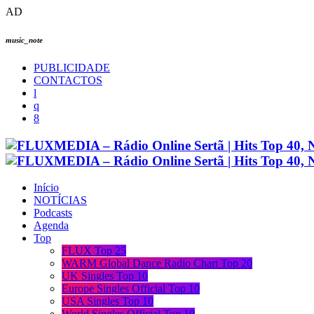
AD
music_note
PUBLICIDADE
CONTACTOS
Início
NOTÍCIAS
Podcasts
Agenda
Top
FLUX Top 25
WARM Global Dance Radio Chart Top 20
UK Singles Top 10
Europe Singles Official Top 10
USA Singles Top 10
World Singles Official Top 10