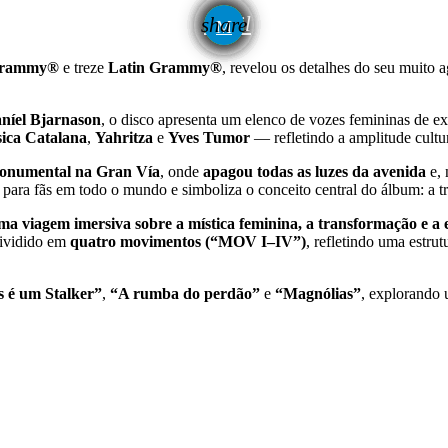
email
share
rammy®
e treze
Latin Grammy®
, revelou os detalhes do seu muito
níel Bjarnason
, o disco apresenta um elenco de vozes femininas de 
ica Catalana
,
Yahritza
e
Yves Tumor
— refletindo a amplitude cultura
onumental na Gran Vía
, onde
apagou todas as luzes da avenida
e, 
o para fãs em todo o mundo e simboliza o conceito central do álbum: a tr
 viagem imersiva sobre a mística feminina, a transformação e a e
dividido em
quatro movimentos (“MOV I–IV”)
, refletindo uma estru
 é um Stalker”
,
“A rumba do perdão”
e
“Magnólias”
, explorando 