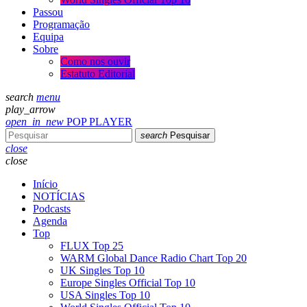
Passou
Programação
Equipa
Sobre
Como nos ouvir
Estatuto Editorial
search
menu
play_arrow
open_in_new
POP PLAYER
search
Pesquisar
close
close
Início
NOTÍCIAS
Podcasts
Agenda
Top
FLUX Top 25
WARM Global Dance Radio Chart Top 20
UK Singles Top 10
Europe Singles Official Top 10
USA Singles Top 10