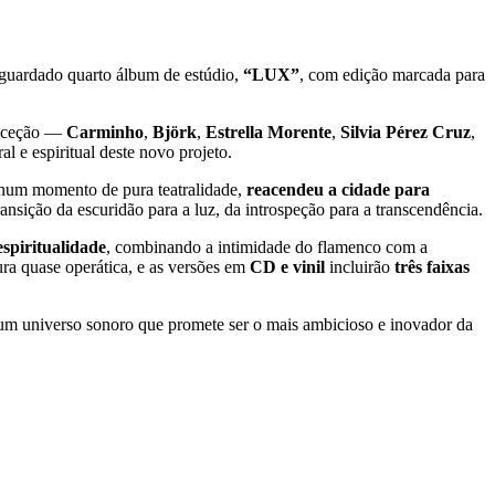
 aguardado quarto álbum de estúdio,
“LUX”
, com edição marcada para
exceção —
Carminho
,
Björk
,
Estrella Morente
,
Silvia Pérez Cruz
,
l e espiritual deste novo projeto.
num momento de pura teatralidade,
reacendeu a cidade para
ansição da escuridão para a luz, da introspeção para a transcendência.
spiritualidade
, combinando a intimidade do flamenco com a
tura quase operática, e as versões em
CD e vinil
incluirão
três faixas
um universo sonoro que promete ser o mais ambicioso e inovador da