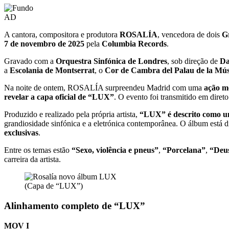
AD
A cantora, compositora e produtora
ROSALÍA
, vencedora de dois
G
7 de novembro de 2025
pela
Columbia Records
.
Gravado com a
Orquestra Sinfónica de Londres
, sob direção de
Da
a
Escolania de Montserrat
, o
Cor de Cambra del Palau de la Mús
Na noite de ontem, ROSALÍA surpreendeu Madrid com uma
ação m
revelar a capa oficial de “LUX”
. O evento foi transmitido em diret
Produzido e realizado pela própria artista,
“LUX” é descrito como uma
grandiosidade sinfónica e a eletrónica contemporânea. O álbum está 
exclusivas
.
Entre os temas estão
“Sexo, violência e pneus”
,
“Porcelana”
,
“Deus
carreira da artista.
(Capa de “LUX”)
Alinhamento completo de “LUX”
MOV I