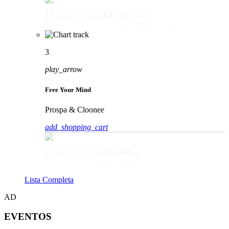
play_arrow
Movin' To The Sun
HUGEL, Imael Angel & Ultra Naté
3
play_arrow
Free Your Mind
Prospa & Cloonee
add_shopping_cart
play_arrow
Free Your Mind
Prospa & Cloonee
Lista Completa
AD
EVENTOS