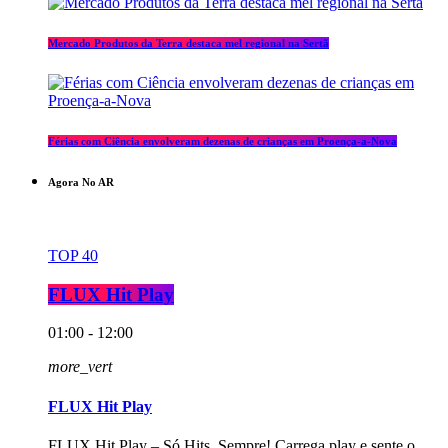
Mercado Produtos da Terra destaca mel regional na Sertã
Férias com Ciência envolveram dezenas de crianças em Proença-a-Nova
Agora No AR
TOP 40
FLUX Hit Play
01:00 - 12:00
more_vert
FLUX Hit Play
FLUX Hit Play – Só Hits, Sempre! Carrega play e sente o