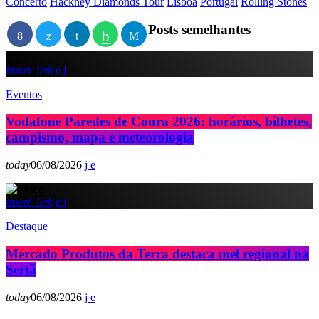
Concerto
Hackney Diamonds Tour
Lisboa
Portugal
Rolling Stones
Posts semelhantes
insert_link
Eventos
Vodafone Paredes de Coura 2026: horários, bilhetes,
campismo, mapa e meteorologia
today
06/08/2026
insert_link
Destaque
Mercado Produtos da Terra destaca mel regional na
Sertã
today
06/08/2026