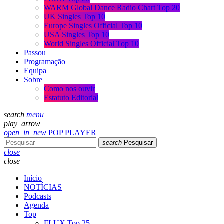
WARM Global Dance Radio Chart Top 20
UK Singles Top 10
Europe Singles Official Top 10
USA Singles Top 10
World Singles Official Top 10
Passou
Programação
Equipa
Sobre
Como nos ouvir
Estatuto Editorial
search
menu
play_arrow
open_in_new
POP PLAYER
search
Pesquisar
close
close
Início
NOTÍCIAS
Podcasts
Agenda
Top
FLUX Top 25