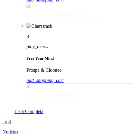
play_arrow
Movin' To The Sun
HUGEL, Imael Angel & Ultra Naté
3
play_arrow
Free Your Mind
Prospa & Cloonee
add_shopping_cart
play_arrow
Free Your Mind
Prospa & Cloonee
Lista Completa
Notícias