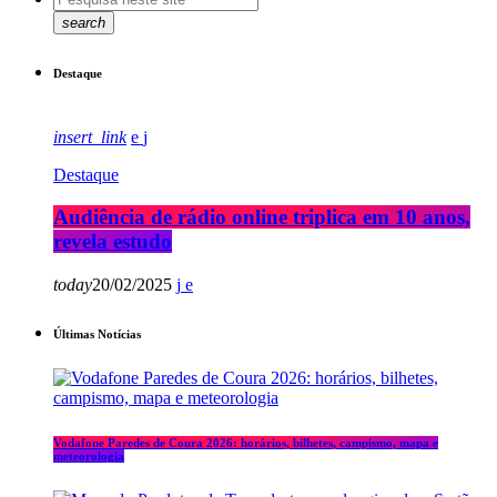
search
Destaque
insert_link
Destaque
Audiência de rádio online triplica em 10 anos,
revela estudo
today
20/02/2025
Últimas Notícias
Vodafone Paredes de Coura 2026: horários, bilhetes, campismo, mapa e
meteorologia