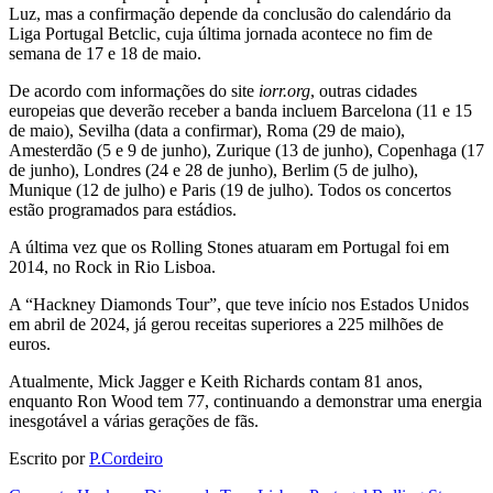
Luz, mas a confirmação depende da conclusão do calendário da
Liga Portugal Betclic, cuja última jornada acontece no fim de
semana de 17 e 18 de maio.
De acordo com informações do site
iorr.org
, outras cidades
europeias que deverão receber a banda incluem Barcelona (11 e 15
de maio), Sevilha (data a confirmar), Roma (29 de maio),
Amesterdão (5 e 9 de junho), Zurique (13 de junho), Copenhaga (17
de junho), Londres (24 e 28 de junho), Berlim (5 de julho),
Munique (12 de julho) e Paris (19 de julho). Todos os concertos
estão programados para estádios.
A última vez que os Rolling Stones atuaram em Portugal foi em
2014, no Rock in Rio Lisboa.
A “Hackney Diamonds Tour”, que teve início nos Estados Unidos
em abril de 2024, já gerou receitas superiores a 225 milhões de
euros.
Atualmente, Mick Jagger e Keith Richards contam 81 anos,
enquanto Ron Wood tem 77, continuando a demonstrar uma energia
inesgotável a várias gerações de fãs.
Escrito por
P.Cordeiro