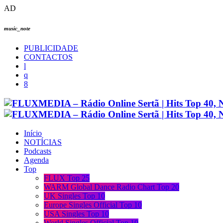
AD
music_note
PUBLICIDADE
CONTACTOS
Início
NOTÍCIAS
Podcasts
Agenda
Top
FLUX Top 25
WARM Global Dance Radio Chart Top 20
UK Singles Top 10
Europe Singles Official Top 10
USA Singles Top 10
World Singles Official Top 10