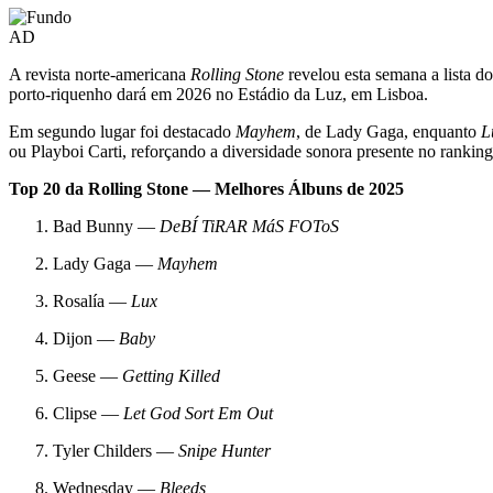
AD
A revista norte-americana
Rolling Stone
revelou esta semana a lista 
porto-riquenho dará em 2026 no Estádio da Luz, em Lisboa.
Em segundo lugar foi destacado
Mayhem
, de Lady Gaga, enquanto
L
ou Playboi Carti, reforçando a diversidade sonora presente no ranking
Top 20 da Rolling Stone — Melhores Álbuns de 2025
Bad Bunny —
DeBÍ TiRAR MáS FOToS
Lady Gaga —
Mayhem
Rosalía —
Lux
Dijon —
Baby
Geese —
Getting Killed
Clipse —
Let God Sort Em Out
Tyler Childers —
Snipe Hunter
Wednesday —
Bleeds