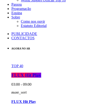
World Singles Official Top 10
Passou
Programação
Equipa
Sobre
Como nos ouvir
Estatuto Editorial
PUBLICIDADE
CONTACTOS
AGORA NO AR
TOP 40
FLUX Hit Play
03:00 - 09:00
more_vert
FLUX Hit Play