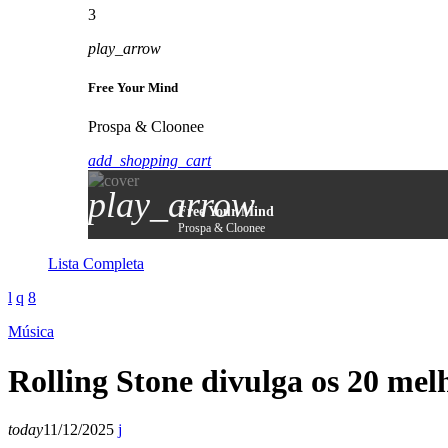
3
play_arrow
Free Your Mind
Prospa & Cloonee
add_shopping_cart
play_arrow
Free Your Mind
Prospa & Cloonee
Lista Completa
Música
Rolling Stone divulga os 20 mel
today
11/12/2025