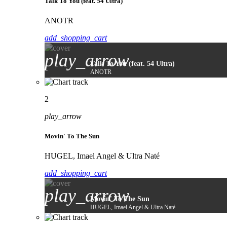
Talk To You (feat. 54 Ultra)
ANOTR
add_shopping_cart
play_arrow
Talk To You (feat. 54 Ultra)
ANOTR
2
play_arrow
Movin' To The Sun
HUGEL, Imael Angel & Ultra Naté
add_shopping_cart
play_arrow
Movin' To The Sun
HUGEL, Imael Angel & Ultra Naté