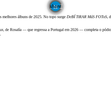
email
share
dos melhores álbuns de 2025. No topo surge
DeBÍ TiRAR MáS FOToS
, 
ux
, de Rosalía — que regressa a Portugal em 2026 — completa o pódio
.