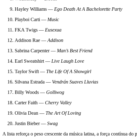
Hayley Williams —
Ego Death At A Bachelorette Party
Playboi Carti —
Music
FKA Twigs —
Eusexua
Addison Rae —
Addison
Sabrina Carpenter —
Man’s Best Friend
Earl Sweatshirt —
Live Laugh Love
Taylor Swift —
The Life Of A Showgirl
Silvana Estrada —
Vendrán Suaves Lluvias
Billy Woods —
Golliwog
Carter Faith —
Cherry Valley
Olivia Dean —
The Art Of Loving
Justin Bieber —
Swag
A lista reforça o peso crescente da música latina, a força contínua do