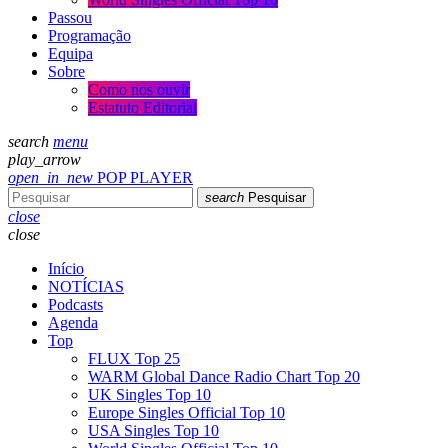
Passou
Programação
Equipa
Sobre
Como nos ouvir
Estatuto Editorial
search
menu
play_arrow
open_in_new
POP PLAYER
search
Pesquisar
close
close
Início
NOTÍCIAS
Podcasts
Agenda
Top
FLUX Top 25
WARM Global Dance Radio Chart Top 20
UK Singles Top 10
Europe Singles Official Top 10
USA Singles Top 10