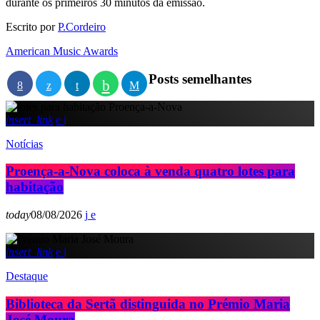
durante os primeiros 30 minutos da emissão.
Escrito por
P.Cordeiro
American Music Awards
Posts semelhantes
insert_link
Notícias
Proença-a-Nova coloca à venda quatro lotes para
habitação
today
08/08/2026
insert_link
Destaque
Biblioteca da Sertã distinguida no Prémio Maria
José Moura