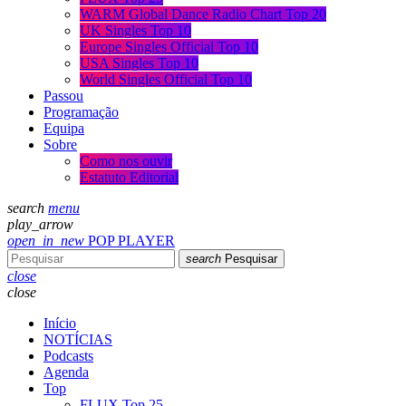
WARM Global Dance Radio Chart Top 20
UK Singles Top 10
Europe Singles Official Top 10
USA Singles Top 10
World Singles Official Top 10
Passou
Programação
Equipa
Sobre
Como nos ouvir
Estatuto Editorial
search
menu
play_arrow
open_in_new
POP PLAYER
search
Pesquisar
close
close
Início
NOTÍCIAS
Podcasts
Agenda
Top
FLUX Top 25