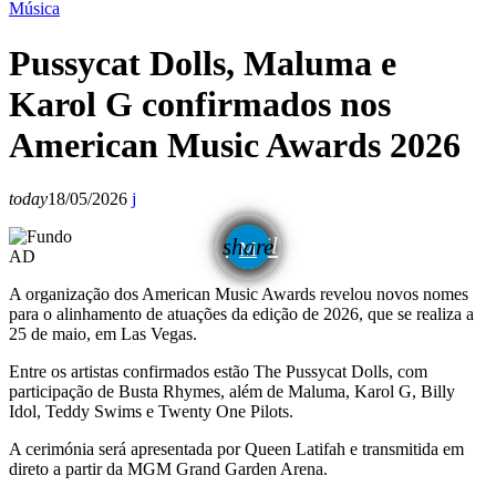
Música
Pussycat Dolls, Maluma e
Karol G confirmados nos
American Music Awards 2026
today
18/05/2026
email
share
AD
A organização dos
American Music Awards
revelou novos nomes
para o alinhamento de atuações da edição de 2026, que se realiza a
25 de maio, em Las Vegas.
Entre os artistas confirmados estão
The Pussycat Dolls
, com
participação de
Busta Rhymes
, além de
Maluma
,
Karol G
,
Billy
Idol
,
Teddy Swims
e
Twenty One Pilots
.
A cerimónia será apresentada por
Queen Latifah
e transmitida em
direto a partir da MGM Grand Garden Arena.