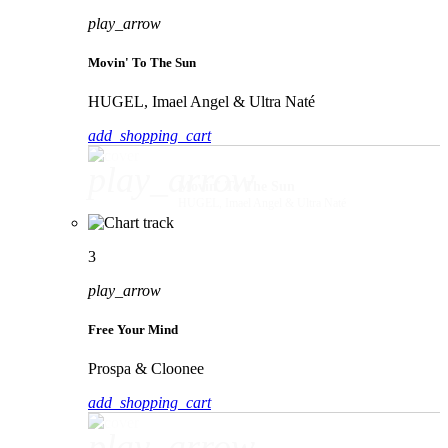
play_arrow
Movin' To The Sun
HUGEL, Imael Angel & Ultra Naté
add_shopping_cart
play_arrow
Movin' To The Sun
HUGEL, Imael Angel & Ultra Naté
3
play_arrow
Free Your Mind
Prospa & Cloonee
add_shopping_cart
play_arrow