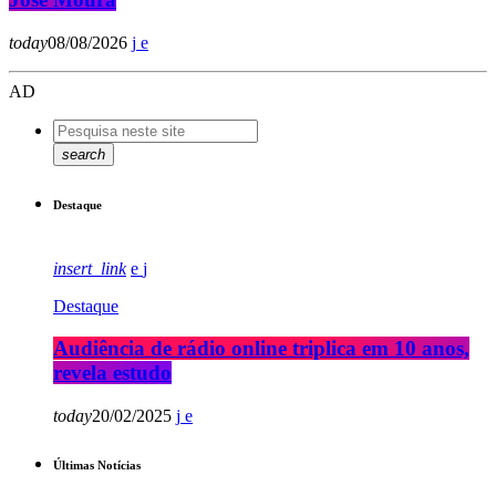
today
08/08/2026
AD
search
Destaque
insert_link
Destaque
Audiência de rádio online triplica em 10 anos,
revela estudo
today
20/02/2025
Últimas Notícias