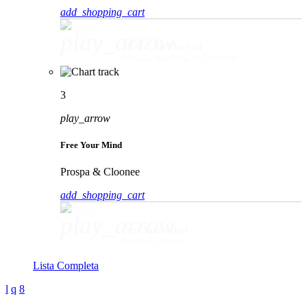
add_shopping_cart
play_arrow
Movin' To The Sun
HUGEL, Imael Angel & Ultra Naté
3
play_arrow
Free Your Mind
Prospa & Cloonee
add_shopping_cart
play_arrow
Free Your Mind
Prospa & Cloonee
Lista Completa