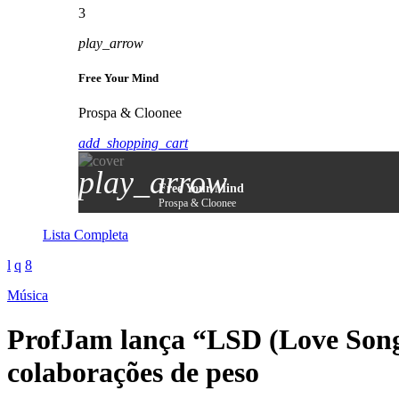
3
play_arrow
Free Your Mind
Prospa & Cloonee
add_shopping_cart
play_arrow
Free Your Mind
Prospa & Cloonee
Lista Completa
Música
ProfJam lança “LSD (Love Song
colaborações de peso