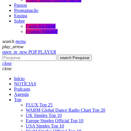
Passou
Programação
Equipa
Sobre
Como nos ouvir
Estatuto Editorial
search
menu
play_arrow
open_in_new
POP PLAYER
search
Pesquisar
close
close
Início
NOTÍCIAS
Podcasts
Agenda
Top
FLUX Top 25
WARM Global Dance Radio Chart Top 20
UK Singles Top 10
Europe Singles Official Top 10
USA Singles Top 10