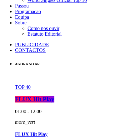
World Singles Official Top 10
Passou
Programação
Equipa
Sobre
Como nos ouvir
Estatuto Editorial
PUBLICIDADE
CONTACTOS
AGORA NO AR
TOP 40
FLUX Hit Play
01:00 - 12:00
more_vert
FLUX Hit Play