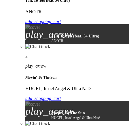
Talk To You (feat. 54 Ultra)
ANOTR
add_shopping_cart
play_arrow
Talk To You (feat. 54 Ultra)
ANOTR
2
play_arrow
Movin' To The Sun
HUGEL, Imael Angel & Ultra Naté
add_shopping_cart
play_arrow
Movin' To The Sun
HUGEL, Imael Angel & Ultra Naté