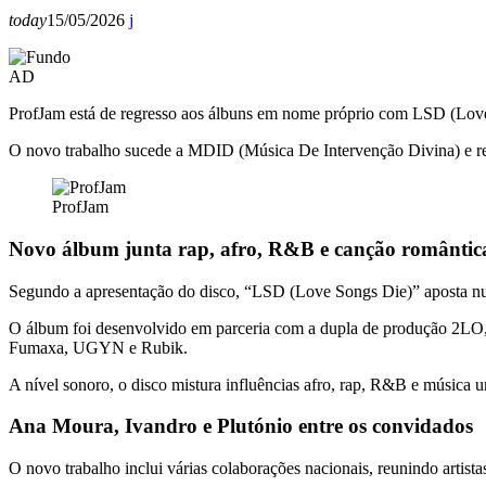
today
15/05/2026
AD
ProfJam
está de regresso aos álbuns em nome próprio com
LSD (Love
O novo trabalho sucede a
MDID (Música De Intervenção Divina)
e r
ProfJam
Novo álbum junta rap, afro, R&B e canção romântic
Segundo a apresentação do disco, “LSD (Love Songs Die)” aposta num
O álbum foi desenvolvido em parceria com a dupla de produção 2LO
Fumaxa, UGYN e Rubik.
A nível sonoro, o disco mistura influências afro, rap, R&B e música
Ana Moura, Ivandro e Plutónio entre os convidados
O novo trabalho inclui várias colaborações nacionais, reunindo artista