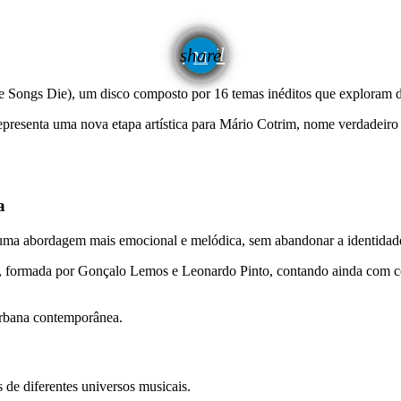
email
share
 Songs Die)
, um disco composto por 16 temas inéditos que exploram d
epresenta uma nova etapa artística para Mário Cotrim, nome verdadeiro
a
a abordagem mais emocional e melódica, sem abandonar a identidade lí
, formada por Gonçalo Lemos e Leonardo Pinto, contando ainda com c
 urbana contemporânea.
s de diferentes universos musicais.