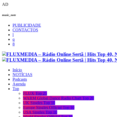
AD
music_note
PUBLICIDADE
CONTACTOS
Início
NOTÍCIAS
Podcasts
Agenda
Top
FLUX Top 25
WARM Global Dance Radio Chart Top 20
UK Singles Top 10
Europe Singles Official Top 10
USA Singles Top 10
World Singles Official Top 10