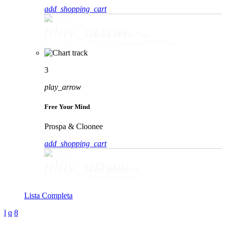
add_shopping_cart
play_arrow
Movin' To The Sun
HUGEL, Imael Angel & Ultra Naté
3
play_arrow
Free Your Mind
Prospa & Cloonee
add_shopping_cart
play_arrow
Free Your Mind
Prospa & Cloonee
Lista Completa