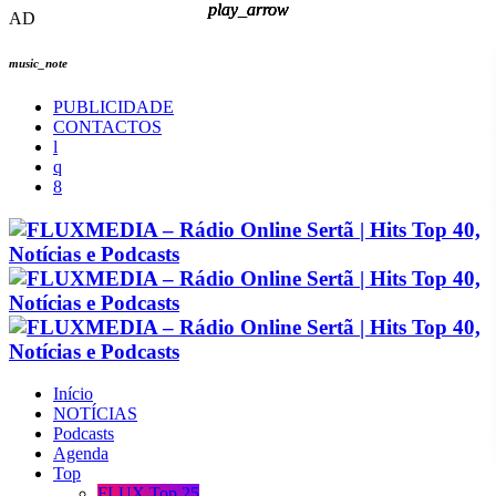
play_arrow
play_arrow
play_arrow
play_arrow
AD
music_note
PUBLICIDADE
CONTACTOS
Início
NOTÍCIAS
Podcasts
Agenda
Top
FLUX Top 25