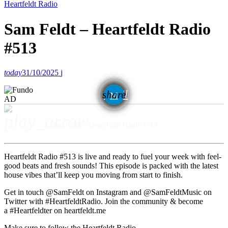
Heartfeldt Radio
Sam Feldt – Heartfeldt Radio
#513
today
31/10/2025
email
share
AD
play_arrow
Sam Feldt - Heartfeldt Radio #513
Heartfeldt Radio #513 is live and ready to fuel your week with feel-
good beats and fresh sounds! This episode is packed with the latest
house vibes that’ll keep you moving from start to finish.
Get in touch @SamFeldt on Instagram and @SamFeldtMusic on
Twitter with #HeartfeldtRadio. Join the community & become
a #Heartfeldter on heartfeldt.me
Make sure to follow the Heartfeldt Radio