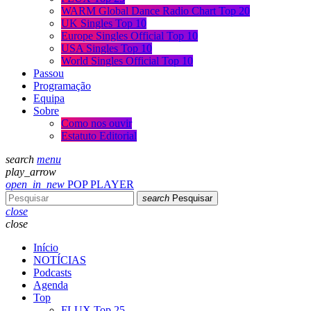
WARM Global Dance Radio Chart Top 20
UK Singles Top 10
Europe Singles Official Top 10
USA Singles Top 10
World Singles Official Top 10
Passou
Programação
Equipa
Sobre
Como nos ouvir
Estatuto Editorial
search
menu
play_arrow
open_in_new
POP PLAYER
search
Pesquisar
close
close
Início
NOTÍCIAS
Podcasts
Agenda
Top
FLUX Top 25