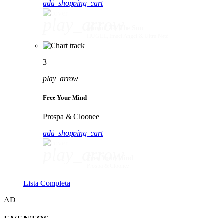
add_shopping_cart
play_arrow
Movin' To The Sun
HUGEL, Imael Angel & Ultra Naté
3
play_arrow
Free Your Mind
Prospa & Cloonee
add_shopping_cart
play_arrow
Free Your Mind
Prospa & Cloonee
Lista Completa
AD