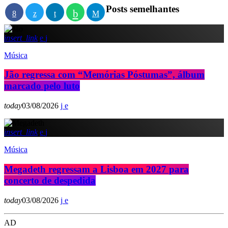
Posts semelhantes
insert_link
Música
Jão regressa com “Memórias Póstumas”, álbum
marcado pelo luto
today
03/08/2026
insert_link
Música
Megadeth regressam a Lisboa em 2027 para
concerto de despedida
today
03/08/2026
AD