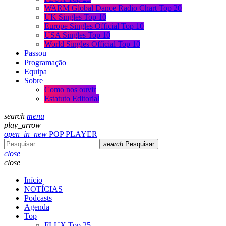
WARM Global Dance Radio Chart Top 20
UK Singles Top 10
Europe Singles Official Top 10
USA Singles Top 10
World Singles Official Top 10
Passou
Programação
Equipa
Sobre
Como nos ouvir
Estatuto Editorial
search
menu
play_arrow
open_in_new
POP PLAYER
search
Pesquisar
close
close
Início
NOTÍCIAS
Podcasts
Agenda
Top
FLUX Top 25