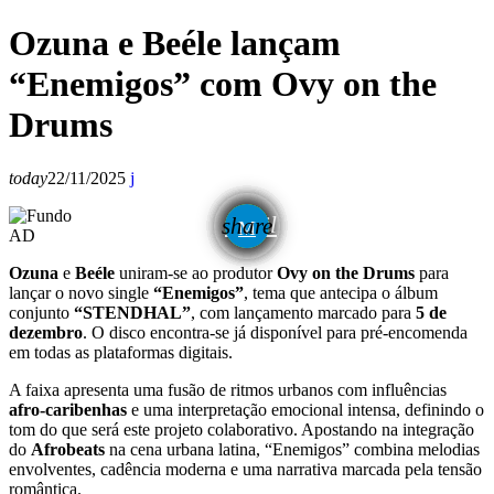
Ozuna e Beéle lançam
“Enemigos” com Ovy on the
Drums
today
22/11/2025
email
share
AD
Ozuna
e
Beéle
uniram-se ao produtor
Ovy on the Drums
para
lançar o novo single
“Enemigos”
, tema que antecipa o álbum
conjunto
“STENDHAL”
, com lançamento marcado para
5 de
dezembro
. O disco encontra-se já disponível para pré-encomenda
em todas as plataformas digitais.
A faixa apresenta uma fusão de ritmos urbanos com influências
afro-caribenhas
e uma interpretação emocional intensa, definindo o
tom do que será este projeto colaborativo. Apostando na integração
do
Afrobeats
na cena urbana latina, “Enemigos” combina melodias
envolventes, cadência moderna e uma narrativa marcada pela tensão
romântica.