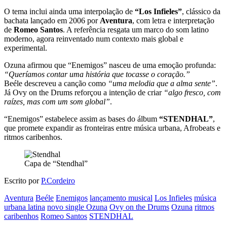
O tema inclui ainda uma interpolação de
“Los Infieles”
, clássico da
bachata lançado em 2006 por
Aventura
, com letra e interpretação
de
Romeo Santos
. A referência resgata um marco do som latino
moderno, agora reinventado num contexto mais global e
experimental.
Ozuna afirmou que “Enemigos” nasceu de uma emoção profunda:
“Queríamos contar uma história que tocasse o coração.”
Beéle descreveu a canção como
“uma melodia que a alma sente”
.
Já Ovy on the Drums reforçou a intenção de criar
“algo fresco, com
raízes, mas com um som global”
.
“Enemigos” estabelece assim as bases do álbum
“STENDHAL”
,
que promete expandir as fronteiras entre música urbana, Afrobeats e
ritmos caribenhos.
Capa de “Stendhal”
Escrito por
P.Cordeiro
Aventura
Beéle
Enemigos
lançamento musical
Los Infieles
música
urbana latina
novo single Ozuna
Ovy on the Drums
Ozuna
ritmos
caribenhos
Romeo Santos
STENDHAL