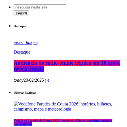
search
Destaque
insert_link
Destaque
Audiência de rádio online triplica em 10 anos,
revela estudo
today
20/02/2025
Últimas Notícias
Vodafone Paredes de Coura 2026: horários, bilhetes, campismo, mapa e
meteorologia