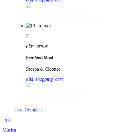
play_arrow
Movin' To The Sun
HUGEL, Imael Angel & Ultra Naté
3
play_arrow
Free Your Mind
Prospa & Cloonee
add_shopping_cart
play_arrow
Free Your Mind
Prospa & Cloonee
Lista Completa
Música