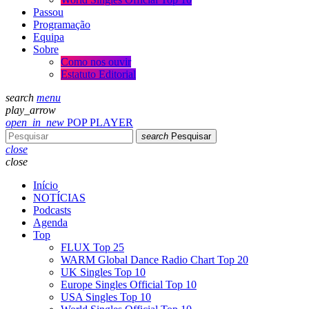
Passou
Programação
Equipa
Sobre
Como nos ouvir
Estatuto Editorial
search
menu
play_arrow
open_in_new
POP PLAYER
search
Pesquisar
close
close
Início
NOTÍCIAS
Podcasts
Agenda
Top
FLUX Top 25
WARM Global Dance Radio Chart Top 20
UK Singles Top 10
Europe Singles Official Top 10
USA Singles Top 10