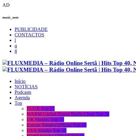
AD
music_note
PUBLICIDADE
CONTACTOS
Início
NOTÍCIAS
Podcasts
Agenda
Top
FLUX Top 25
WARM Global Dance Radio Chart Top 20
UK Singles Top 10
Europe Singles Official Top 10
USA Singles Top 10
World Singles Official Top 10