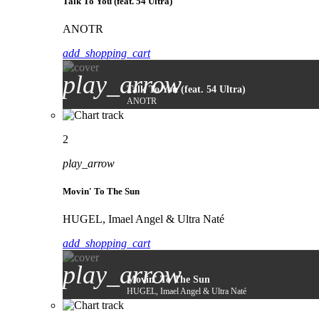
Talk To You (feat. 54 Ultra)
ANOTR
add_shopping_cart
play_arrow
Talk To You (feat. 54 Ultra)
ANOTR
2
play_arrow
Movin' To The Sun
HUGEL, Imael Angel & Ultra Naté
add_shopping_cart
play_arrow
Movin' To The Sun
HUGEL, Imael Angel & Ultra Naté