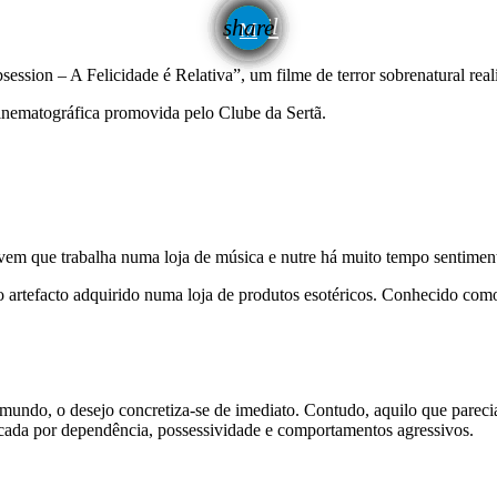
email
share
session – A Felicidade é Relativa”, um filme de terror sobrenatural rea
inematográfica promovida pelo Clube da Sertã.
vem que trabalha numa loja de música e nutre há muito tempo sentime
o artefacto adquirido numa loja de produtos esotéricos. Conhecido com
ndo, o desejo concretiza-se de imediato. Contudo, aquilo que parecia
cada por dependência, possessividade e comportamentos agressivos.