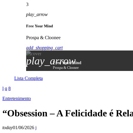
3
play_arrow
Free Your Mind
Prospa & Cloonee
add_shopping_cart
play_arrow
Free Your Mind
Prospa & Cloonee
Lista Completa
Entretenimento
“Obsession – A Felicidade é Rela
today
01/06/2026