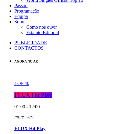
World Singles Official Top 10
Passou
Programação
Equipa
Sobre
Como nos ouvir
Estatuto Editorial
PUBLICIDADE
CONTACTOS
AGORA NO AR
TOP 40
FLUX Hit Play
01:00 - 12:00
more_vert
FLUX Hit Play