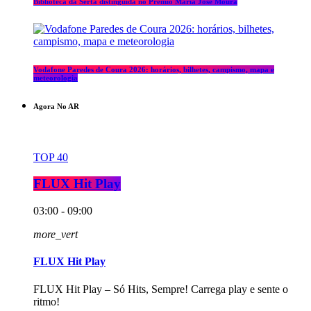
Biblioteca da Sertã distinguida no Prémio Maria José Moura
Vodafone Paredes de Coura 2026: horários, bilhetes, campismo, mapa e
meteorologia
Agora No AR
TOP 40
FLUX Hit Play
03:00 - 09:00
more_vert
FLUX Hit Play
FLUX Hit Play – Só Hits, Sempre! Carrega play e sente o
ritmo!