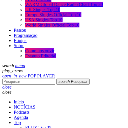
WARM Global Dance Radio Chart Top 20
UK Singles Top 10
Europe Singles Official Top 10
USA Singles Top 10
World Singles Official Top 10
Passou
Programação
Equipa
Sobre
Como nos ouvir
Estatuto Editorial
search
menu
play_arrow
open_in_new
POP PLAYER
search
Pesquisar
close
close
Início
NOTÍCIAS
Podcasts
Agenda
Top
FLUX Top 25