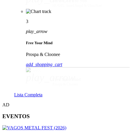
Movin' To The Sun
HUGEL, Imael Angel & Ultra Naté
3
play_arrow
Free Your Mind
Prospa & Cloonee
add_shopping_cart
play_arrow
Free Your Mind
Prospa & Cloonee
Lista Completa
AD
EVENTOS