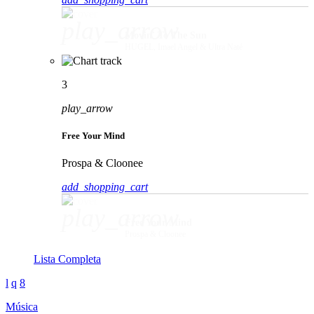
play_arrow
Movin' To The Sun
HUGEL, Imael Angel & Ultra Naté
3
play_arrow
Free Your Mind
Prospa & Cloonee
add_shopping_cart
play_arrow
Free Your Mind
Prospa & Cloonee
Lista Completa
Música