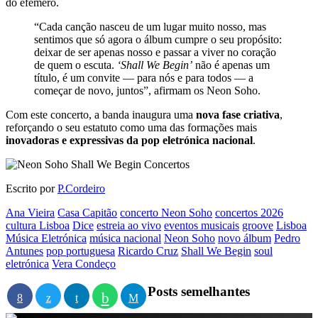
do efémero.
“Cada canção nasceu de um lugar muito nosso, mas
sentimos que só agora o álbum cumpre o seu propósito:
deixar de ser apenas nosso e passar a viver no coração
de quem o escuta.
‘Shall We Begin’
não é apenas um
título, é um convite — para nós e para todos — a
começar de novo, juntos”, afirmam os Neon Soho.
Com este concerto, a banda inaugura uma
nova fase criativa
,
reforçando o seu estatuto como uma das formações mais
inovadoras e expressivas da pop eletrónica nacional
.
Escrito por
P.Cordeiro
Ana Vieira
Casa Capitão
concerto Neon Soho
concertos 2026
cultura Lisboa
Dice
estreia ao vivo
eventos musicais
groove
Lisboa
Música Eletrónica
música nacional
Neon Soho
novo álbum
Pedro
Antunes
pop portuguesa
Ricardo Cruz
Shall We Begin
soul
eletrónica
Vera Condeço
Posts semelhantes