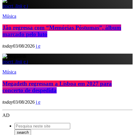
insert_link
Música
Jão regressa com “Memórias Póstumas”, álbum
marcado pelo luto
today
03/08/2026
insert_link
Música
Megadeth regressam a Lisboa em 2027 para
concerto de despedida
today
03/08/2026
AD
search