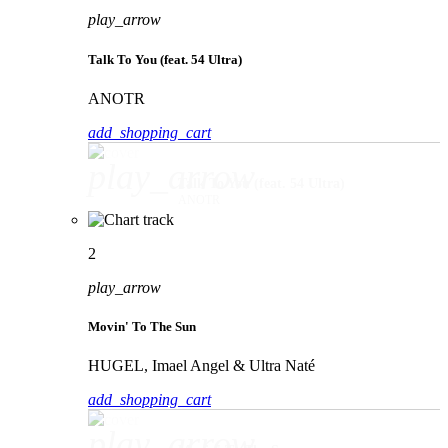
play_arrow
Talk To You (feat. 54 Ultra)
ANOTR
add_shopping_cart
play_arrow
Talk To You (feat. 54 Ultra)
ANOTR
2
play_arrow
Movin' To The Sun
HUGEL, Imael Angel & Ultra Naté
add_shopping_cart
play_arrow