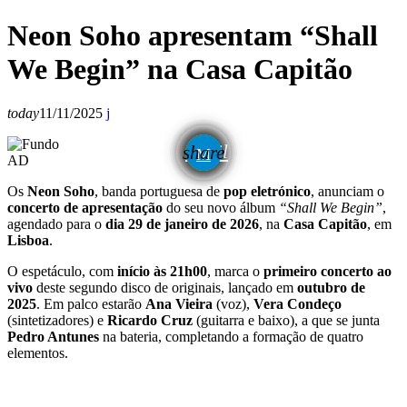
Neon Soho apresentam “Shall
We Begin” na Casa Capitão
today
11/11/2025
email
share
AD
Os
Neon Soho
, banda portuguesa de
pop eletrónico
, anunciam o
concerto de apresentação
do seu novo álbum
“Shall We Begin”
,
agendado para o
dia 29 de janeiro de 2026
, na
Casa Capitão
, em
Lisboa
.
O espetáculo, com
início às 21h00
, marca o
primeiro concerto ao
vivo
deste segundo disco de originais, lançado em
outubro de
2025
. Em palco estarão
Ana Vieira
(voz),
Vera Condeço
(sintetizadores) e
Ricardo Cruz
(guitarra e baixo), a que se junta
Pedro Antunes
na bateria, completando a formação de quatro
elementos.