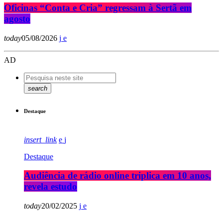
Oficinas “Conta e Cria” regressam à Sertã em
agosto
today
05/08/2026
AD
search
Destaque
insert_link
Destaque
Audiência de rádio online triplica em 10 anos,
revela estudo
today
20/02/2025