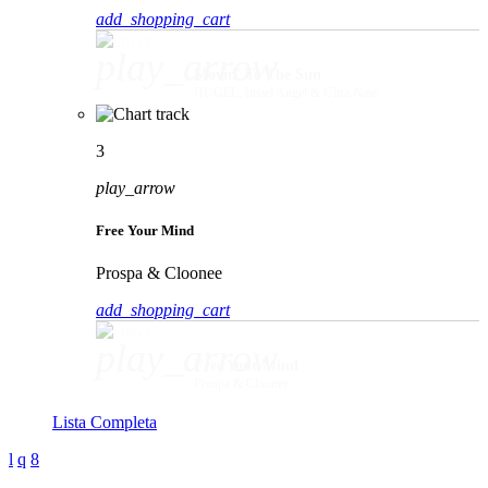
add_shopping_cart
play_arrow
Movin' To The Sun
HUGEL, Imael Angel & Ultra Naté
3
play_arrow
Free Your Mind
Prospa & Cloonee
add_shopping_cart
play_arrow
Free Your Mind
Prospa & Cloonee
Lista Completa