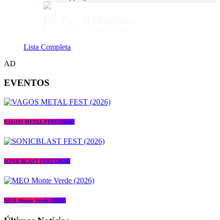
play_arrow
Free Your Mind
Prospa & Cloonee
Lista Completa
AD
EVENTOS
VAGOS METAL FEST (2026)
SONICBLAST FEST (2026)
MEO Monte Verde (2026)