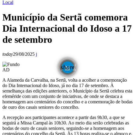
Local
Município da Sertã comemora
Dia Internacional do Idoso a 17
de setembro
today
29/08/2025
email
share
AD
A Alameda da Carvalha, na Sertã, volta a acolher a comemoração
do Dia Internacional do Idoso, já no dia 17 de setembro. À
semelhança das edições anteriores, o Município da Sertã celebra esta
efeméride com um conjunto de iniciativas, de onde se destaca a
homenagem aos centenários do concelho e a comemoração de bodas
de ouro dos casais seniores do concelho.
A recepção aos participantes acontece a partir das 9h30, a que se
seguirá a Missa Campal às 10h30. Ao meio dia serão celebradas as
bodas de ouro de casais seniores, seguindo-se a homenagem aos
centenários do concelho da Sertã. Às 13 horas realiza-se o almoço e,