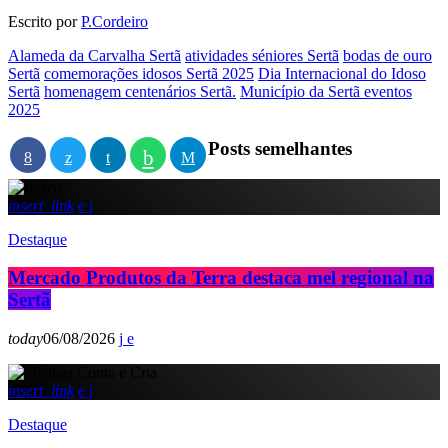
Escrito por
P.Cordeiro
Alameda da Carvalha Sertã
atividades séniores Sertã
bodas de ouro
Sertã
comemorações idosos Sertã 2025
Dia Internacional do Idoso
Sertã
homenagem centenários Sertã.
Município da Sertã eventos
2025
Posts semelhantes
insert_link
Destaque
Mercado Produtos da Terra destaca mel regional na
Sertã
today
06/08/2026
insert_link
Destaque