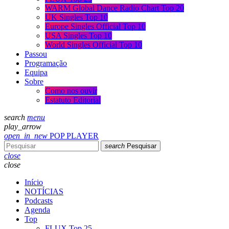
WARM Global Dance Radio Chart Top 20
UK Singles Top 10
Europe Singles Official Top 10
USA Singles Top 10
World Singles Official Top 10
Passou
Programação
Equipa
Sobre
Como nos ouvir
Estatuto Editorial
search
menu
play_arrow
open_in_new
POP PLAYER
search
Pesquisar
close
close
Início
NOTÍCIAS
Podcasts
Agenda
Top
FLUX Top 25