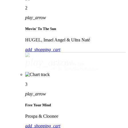
2
play_arrow
Movin' To The Sun
HUGEL, Imael Angel & Ultra Naté
add_shopping_cart
play_arrow
Movin' To The Sun
HUGEL, Imael Angel & Ultra Naté
3
play_arrow
Free Your Mind
Prospa & Cloonee
add_shopping_cart